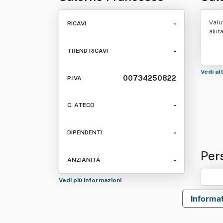
Valu
-
RICAVI
aiut
-
TREND RICAVI
Vedi al
00734250822
P.IVA
-
C. ATECO
-
DIPENDENTI
Per
-
ANZIANITÁ
Vedi più informazioni
Informat