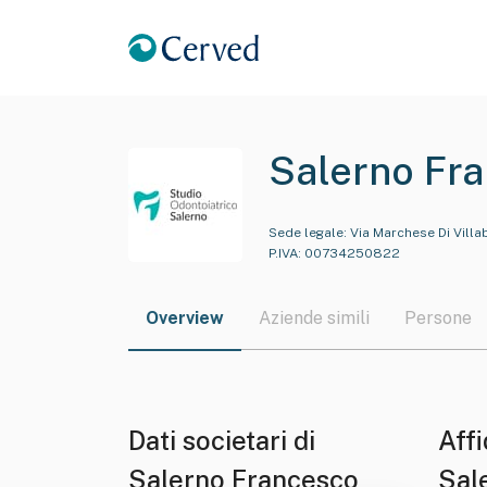
Salerno Fr
Sede legale:
Via Marchese Di Villa
P.IVA:
00734250822
Overview
Aziende simili
Persone
Dati societari di
Affi
Salerno Francesco
Sal