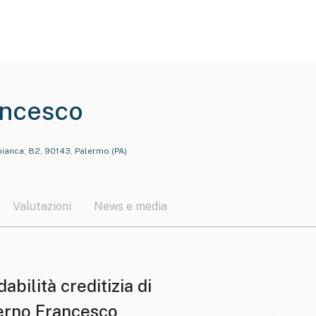
ancesco
bianca, 82, 90143, Palermo (PA)
Valutazioni
News e media
dabilità creditizia di
erno Francesco