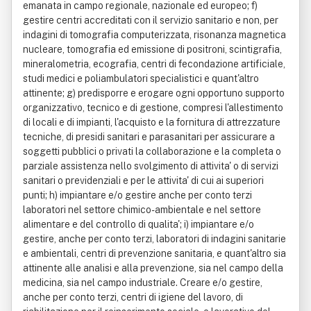
emanata in campo regionale, nazionale ed europeo; f)
gestire centri accreditati con il servizio sanitario e non, per
indagini di tomografia computerizzata, risonanza magnetica
nucleare, tomografia ed emissione di positroni, scintigrafia,
mineralometria, ecografia, centri di fecondazione artificiale,
studi medici e poliambulatori specialistici e quant'altro
attinente; g) predisporre e erogare ogni opportuno supporto
organizzativo, tecnico e di gestione, compresi l'allestimento
di locali e di impianti, l'acquisto e la fornitura di attrezzature
tecniche, di presidi sanitari e parasanitari per assicurare a
soggetti pubblici o privati la collaborazione e la completa o
parziale assistenza nello svolgimento di attivita' o di servizi
sanitari o previdenziali e per le attivita' di cui ai superiori
punti; h) impiantare e/o gestire anche per conto terzi
laboratori nel settore chimico-ambientale e nel settore
alimentare e del controllo di qualita'; i) impiantare e/o
gestire, anche per conto terzi, laboratori di indagini sanitarie
e ambientali, centri di prevenzione sanitaria, e quant'altro sia
attinente alle analisi e alla prevenzione, sia nel campo della
medicina, sia nel campo industriale. Creare e/o gestire,
anche per conto terzi, centri di igiene del lavoro, di