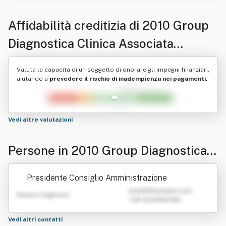
Affidabilità creditizia di
2010 Group
Diagnostica Clinica Associata
Società Consortile A R. L.
Valuta la capacità di un soggetto di onorare gli impegni finanziari,
aiutando a
prevedere il rischio di inadempienza nei pagamenti.
Vedi altre valutazioni
Persone in 2010 Group Diagnostica C
linica Associata Società Consortile A
Presidente Consiglio Amministrazione
R. L.
emailATexample.com
Nome e Cognome
+39 0123456789
Vedi altri contatti