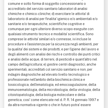
comune e sotto forma di soggetto concessionario o
accreditato del servizio sanitario laboratori di analisi
chimiche e chimico-cliniche; d) esercitare le attivita' di
laboratorio di analisi per finalita' igienico e/o ambientali e/o
sanitarie e/o terapeutiche, scientifiche cognitive e
comunque per ogni ulteriore diverso scopo eseguite con
qualsiasi strumento tecnico e modalita' scientifica. Sono
comprese le attivita' similari e/o connesse, ivi incluse le
procedure e l'assistenza per la sicurezza negli ambienti, per
la qualita' dei sistemi e dei prodotti, e per l'igiene del lavoro e
degli alimenti con analisi dei rischi e controllo dei punti critici
e analisi delle acque, di terreni, di pesticidi e quant'altro nel
campo dell'agricoltura; e) gestire centri diagnostici, anche
sperimentali, accreditati col servizio sanitario e non, per
indagini diagnostiche ad elevato livello tecnologico e
professionale nell'ambito della biochimica clinica e
tossicologica, dell'ematologia, ed emocoagulazione, della
immunoematologia, della microbiologia, della virologia, della
citoistopatologia, della biologia molecolare e della
genetica, cosi' come elencate nel d. P. R. 14 gennaio 1997 e
da altra normativa vigente o che in futuro potra' essere