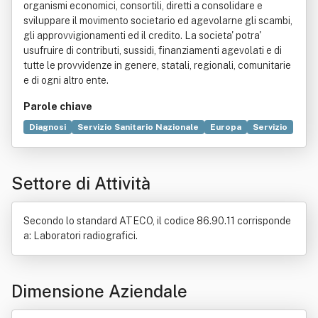
organismi economici, consortili, diretti a consolidare e
sviluppare il movimento societario ed agevolarne gli scambi,
gli approvvigionamenti ed il credito. La societa' potra'
usufruire di contributi, sussidi, finanziamenti agevolati e di
tutte le provvidenze in genere, statali, regionali, comunitarie
e di ogni altro ente.
Parole chiave
Diagnosi
Servizio Sanitario Nazionale
Europa
Servizio
Attrezzo
Salute
Ambiente (biologia)
Commercio
Formazione
Genetica
Laboratorio
Medicina
Settore di Attività
Regioni d'Italia
Tecnologia
Secondo lo standard ATECO, il codice 86.90.11 corrisponde
a: Laboratori radiografici.
Dimensione Aziendale