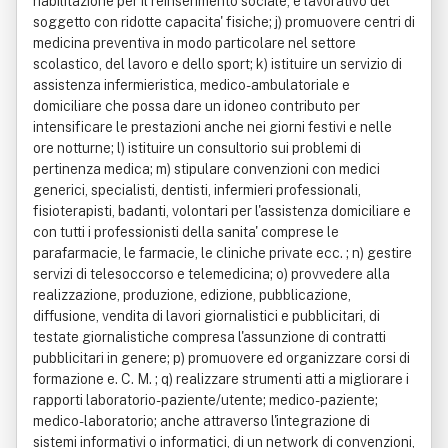
riabilitazione per il reinserimento sociale, e lavorativo del
soggetto con ridotte capacita' fisiche; j) promuovere centri di
medicina preventiva in modo particolare nel settore
scolastico, del lavoro e dello sport; k) istituire un servizio di
assistenza infermieristica, medico-ambulatoriale e
domiciliare che possa dare un idoneo contributo per
intensificare le prestazioni anche nei giorni festivi e nelle
ore notturne; l) istituire un consultorio sui problemi di
pertinenza medica; m) stipulare convenzioni con medici
generici, specialisti, dentisti, infermieri professionali,
fisioterapisti, badanti, volontari per l'assistenza domiciliare e
con tutti i professionisti della sanita' comprese le
parafarmacie, le farmacie, le cliniche private ecc. ; n) gestire
servizi di telesoccorso e telemedicina; o) provvedere alla
realizzazione, produzione, edizione, pubblicazione,
diffusione, vendita di lavori giornalistici e pubblicitari, di
testate giornalistiche compresa l'assunzione di contratti
pubblicitari in genere; p) promuovere ed organizzare corsi di
formazione e. C. M. ; q) realizzare strumenti atti a migliorare i
rapporti laboratorio-paziente/utente; medico-paziente;
medico-laboratorio; anche attraverso l'integrazione di
sistemi informativi o informatici, di un network di convenzioni,