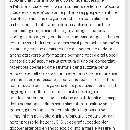
svolgano attivita' analoghe o comunque accessorie
all'attivita' sociale. Per il raggiungimento delle finalita' sopra
indicate la societa' consortile potra': a) aggregare strutture
e professionisti che erogano prestazioni specialistiche
ambulatoriali di laboratorio di analisi chimico-cliniche e
microbiologiche, di microbiologia, virologia, anatomia e
istologia patologica, genetica, immunoematologia, al fine di
centralizzare tutti i servizi, compreso il personale, nonche' di
curare la gestione commerciale e del personale addetto,
anche attraverso la formazione permanente; ed a tal uopo il
consorzio puo' assumere la struttura di uno dei consorziati,
facendola operare come struttura centralizzata per la
erogazione delle prestazioni. In alternativa, se le normative
lo rendessero necessario, si potranno realizzare strutture
centralizzate per l'erogazione delle prestazioni consortili; b)
aggregare strutture e professionisti che erogano
prestazioni sanitarie specialistiche ambulatoriali nei campi
della cardiologia, educazione alimentare, riabilitazione in
genere, ginecologia, endocrinologia, diagnostica per
immagini e in particolare: mineralometria, ecocardiogrammi,
holter pressorio, holter e. C. G. , ecografie, ecodoppler,
doppler arterioso e venoso ecc. ; c) impiantare e gestire in