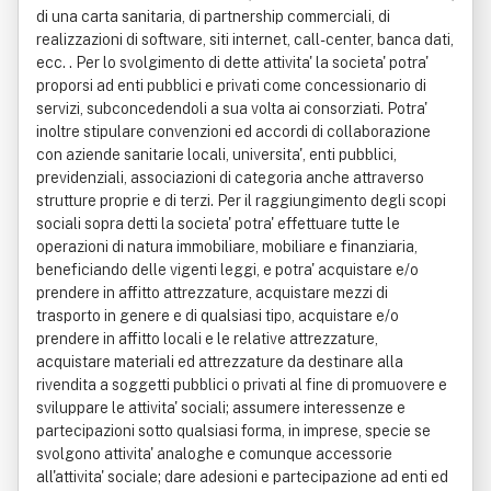
di una carta sanitaria, di partnership commerciali, di
realizzazioni di software, siti internet, call-center, banca dati,
ecc. . Per lo svolgimento di dette attivita' la societa' potra'
proporsi ad enti pubblici e privati come concessionario di
servizi, subconcedendoli a sua volta ai consorziati. Potra'
inoltre stipulare convenzioni ed accordi di collaborazione
con aziende sanitarie locali, universita', enti pubblici,
previdenziali, associazioni di categoria anche attraverso
strutture proprie e di terzi. Per il raggiungimento degli scopi
sociali sopra detti la societa' potra' effettuare tutte le
operazioni di natura immobiliare, mobiliare e finanziaria,
beneficiando delle vigenti leggi, e potra' acquistare e/o
prendere in affitto attrezzature, acquistare mezzi di
trasporto in genere e di qualsiasi tipo, acquistare e/o
prendere in affitto locali e le relative attrezzature,
acquistare materiali ed attrezzature da destinare alla
rivendita a soggetti pubblici o privati al fine di promuovere e
sviluppare le attivita' sociali; assumere interessenze e
partecipazioni sotto qualsiasi forma, in imprese, specie se
svolgono attivita' analoghe e comunque accessorie
all'attivita' sociale; dare adesioni e partecipazione ad enti ed