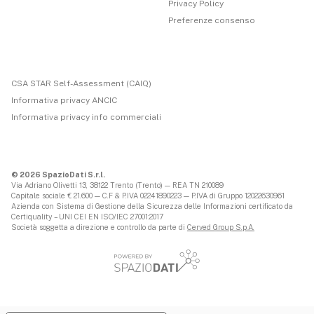
Privacy Policy
Preferenze consenso
CSA STAR Self-Assessment (CAIQ)
Informativa privacy ANCIC
Informativa privacy info commerciali
© 2026 SpazioDati S.r.l.
Via Adriano Olivetti 13, 38122 Trento (Trento) — REA TN 210089
Capitale sociale € 21.600 — C.F & P.IVA 02241890223 — P.IVA di Gruppo 12022630961
Azienda con Sistema di Gestione della Sicurezza delle Informazioni certificato da
Certiquality – UNI CEI EN ISO/IEC 27001:2017
Società soggetta a direzione e controllo da parte di
Cerved Group S.p.A.