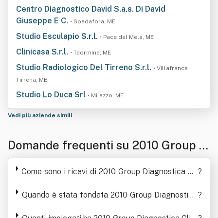
Centro Diagnostico David S.a.s. Di David
Giuseppe E C.
• Spadafora, ME
Studio Esculapio S.r.l.
• Pace del Mela, ME
Clinicasa S.r.l.
• Taormina, ME
Studio Radiologico Del Tirreno S.r.l.
• Villafranca
Tirrena, ME
Studio Lo Duca Srl
• Milazzo, ME
Vedi più aziende simili
Domande frequenti su 2010 Group Di
agnostica Clinica Associata Società
Come sono i ricavi di 2010 Group Diagnostica Cli
?
Consortile A R. L.
nica Associata Società Consortile A R. L. negli ult
imi anni
Quando è stata fondata 2010 Group Diagnostica
?
Clinica Associata Società Consortile A R. L.