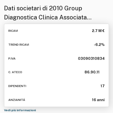
Dati societari di
2010 Group
Diagnostica Clinica Associata
Società Consortile A R. L.
2.7 M €
RICAVI
-6.2%
TREND RICAVI
03090310834
P.IVA
86.90.11
C. ATECO
17
DIPENDENTI
16 anni
ANZIANITÁ
Vedi più informazioni