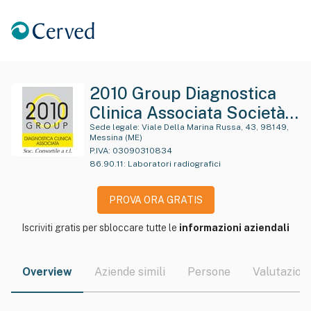
2010 Group Diagnostica
Clinica Associata Società
Consortile A R. L.
Sede legale:
Viale Della Marina Russa, 43, 98149,
Messina (ME)
P.IVA:
03090310834
86.90.11
:
Laboratori radiografici
PROVA ORA GRATIS
Iscriviti gratis per sbloccare tutte le
informazioni aziendali
Overview
Aziende simili
Persone
Valutazioni