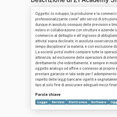
Oggetto:- lo sviluppo, la produzione e la commercia
professionalizzante come" altri servizi di istruzio
dunque in assoluto ossequio delle previsioni e limit
estero in collaborazione con strutture e aziende loca
commercio al dettaglio e all' ingrosso di abbigliam
attivita' sopra declinate, in assoluta osservanza d
tempo disciplinera' la materia, e con esclusione del
La societa' potra' inoltre compiere tutte le operazi
attinenza, ad esclusione delle operazioni di interm
direttamente che indirettamente, e sempre in modo n
oggetto analogo od affine o connesso al proprio e 
prestare garanzie in tale sede per l' adempimento 
rispetto delle leggi bancarie vigenti e segnatamen
tipo al solo fine di assicurare adeguati mezzi finanz
Parole chiave
Legge
Servizio
Elettronica
Software
Ogge
Sviluppo economico
Tecnologia
Valore (econ