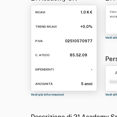
Valu
1.0 K €
RICAVI
aiut
+0.0%
TREND RICAVI
Vedi al
02510570977
P.IVA
85.52.09
C. ATECO
Per
-
DIPENDENTI
A
Nom
5 anni
ANZIANITÁ
Vedi più informazioni
Vedi al
Descrizione di 21 Academy Sr