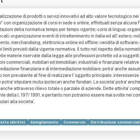
lizzazione di prodotti o servizi innovativi ad alto valore tecnologico nei 
ne" con organizzazione di corsi in sede e online, effettuati senza alcuna f
azioni della normativa tempo per tempo vigente;- corsi di lingua;- organiz
li;- organizzazione eventi di intrattenimento in italia ed all' estero;- nol
ento, merchandising, elettronica- online ed offline;- vendita di software;
ei limiti previsti dalla vigente normativa. Il tutto nel rispetto della no
le materie riservate dalla legge alle professioni protette od a soggetti p
oni commerciali, mobiliari ed immobiliari, industriali e finanziarie relati
ediazione finanziaria e di intermediazione mobiliare; potra' anche assume
on prevalente al fine di realizzare l' oggetto principale, interessenze 
potra' stipulare mutui ipotecari anche fondiari. La societa' potra' anche
anche attraverso rilievo totale o parziale di aziende. Dette attivita' c
te della l. 197/ 1991, e pertanto non potranno essere mai svolte nei conf
iari alla societa'.
tto (diritto)
Abbigliamento
Commercio
Distribuzione commercia
omia)