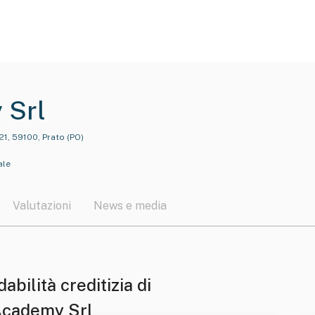
 Srl
21, 59100, Prato (PO)
ale
Valutazioni
News e media
dabilità creditizia di
Academy Srl