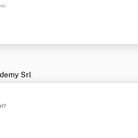
, PO
ademy Srl
rl
?