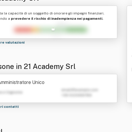
ta la capacità di un soggetto di onorare gli impegni finanziari,
ando a
prevedere il rischio di inadempienza nei pagamenti.
tre valutazioni
sone in 21 Academy Srl
mministratore Unico
emailATexample.com
e e Cognome
+39 0123456789
tri contatti
l