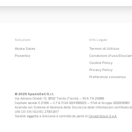
Soluzioni
Info Legali
Atoka Sales
Termini di Utilizzo
Powerbiz
Condizioni d'uso/Discla
Cookie Policy
Privacy Policy
Preferenze consenso
© 2026 SpazioDati S.r.l.
Via Adriano Olivetti 13, 38122 Trento (Trento) — REA TN 210089
Capitale sociale € 21.600 — C.F & P.IVA 02241890223 — P.IVA di Gruppo 12022630961
Azienda con Sistema di Gestione della Sicurezza delle Informazioni certificato da
UNI CEI EN ISO/IEC 27001:2017
Società soggetta a direzione e controllo da parte di
Cerved Group S.p.A.