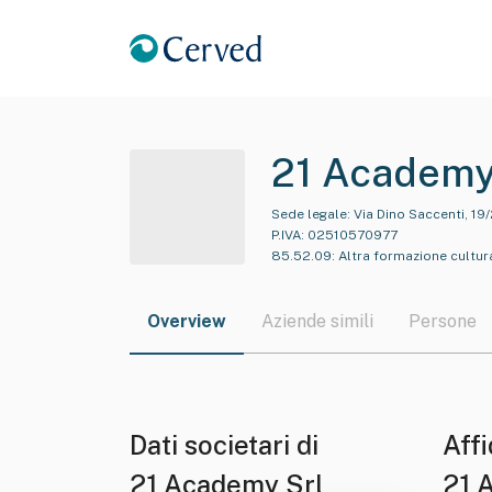
21 Academy
Sede legale:
Via Dino Saccenti, 19/
P.IVA:
02510570977
85.52.09
:
Altra formazione cultur
Overview
Aziende simili
Persone
Dati societari di
Affi
21 Academy Srl
21 