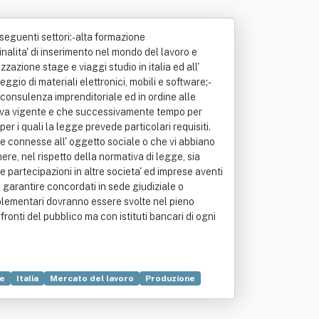
seguenti settori:- alta formazione
inalita' di inserimento nel mondo del lavoro e
zazione stage e viaggi studio in italia ed all'
eggio di materiali elettronici, mobili e software;-
- consulenza imprenditoriale ed in ordine alle
rmativa vigente e che successivamente tempo per
er i quali la legge prevede particolari requisiti.
ve e connesse all' oggetto sociale o che vi abbiano
re, nel rispetto della normativa di legge, sia
e partecipazioni in altre societa' ed imprese aventi
 garantire concordati in sede giudiziale o
omplementari dovranno essere svolte nel pieno
ronti del pubblico ma con istituti bancari di ogni
le
Italia
Mercato del lavoro
Produzione