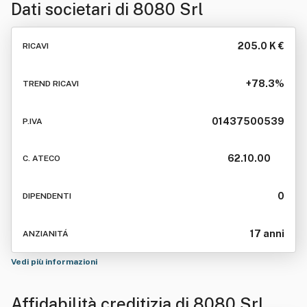
Dati societari di
8080 Srl
205.0 K €
RICAVI
+78.3%
TREND RICAVI
01437500539
P.IVA
62.10.00
C. ATECO
0
DIPENDENTI
17 anni
ANZIANITÁ
Vedi più informazioni
Affidabilità creditizia di
8080 Srl