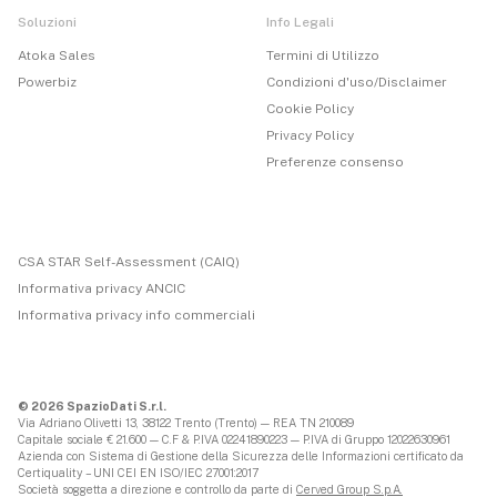
Soluzioni
Info Legali
Atoka Sales
Termini di Utilizzo
Powerbiz
Condizioni d'uso/Disclaimer
Cookie Policy
Privacy Policy
Preferenze consenso
CSA STAR Self-Assessment (CAIQ)
Informativa privacy ANCIC
Informativa privacy info commerciali
© 2026 SpazioDati S.r.l.
Via Adriano Olivetti 13, 38122 Trento (Trento) — REA TN 210089
Capitale sociale € 21.600 — C.F & P.IVA 02241890223 — P.IVA di Gruppo 12022630961
Azienda con Sistema di Gestione della Sicurezza delle Informazioni certificato da
Certiquality – UNI CEI EN ISO/IEC 27001:2017
Società soggetta a direzione e controllo da parte di
Cerved Group S.p.A.