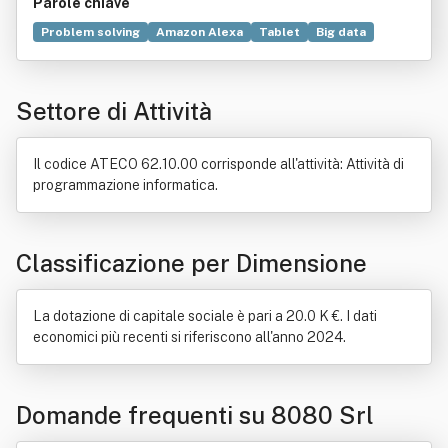
Parole chiave
Problem solving
Amazon Alexa
Tablet
Big data
Scienza dei dati
Informatica
Ricerca e sviluppo
Bene immobile
Visione artificiale
Dato
Android
Settore di Attività
Aggiornamento
Fondo comune di investimento
Telematica
Commercio
Locazione
Pegno
Proprietà (diritto)
Ricerca scientifica
Usufrutto
Il codice ATECO 62.10.00 corrisponde all'attività: Attività di
Valori mobiliari
programmazione informatica.
Classificazione per Dimensione
La dotazione di capitale sociale è pari a 20.0 K €. I dati
economici più recenti si riferiscono all'anno 2024.
Domande frequenti su 8080 Srl