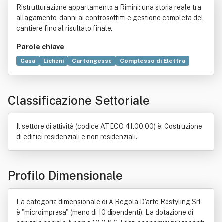
Ristrutturazione appartamento a Rimini: una storia reale tra
allagamento, danni ai controsoffitti e gestione completa del
cantiere fino al risultato finale.
Parole chiave
Casa
Licheni
Cartongesso
Complesso di Elettra
Arte
Progetto
Commercio
Edilizia
Misura
Servizio
Bene immobile
Cantiere
Google
Classificazione Settoriale
Manutenzione
Progettazione
Mobile (arredamento)
Compravendita
Estetica
Giardino
Idraulica
Imballaggio
Natura
Norma giuridica
Il settore di attività (codice ATECO 41.00.00) è: Costruzione
Ordine professionale
Strumento finanziario
di edifici residenziali e non residenziali.
Profilo Dimensionale
La categoria dimensionale di A Regola D'arte Restyling Srl
è "microimpresa" (meno di 10 dipendenti). La dotazione di