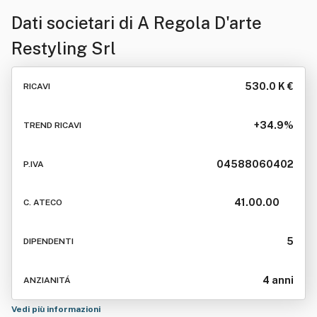
Dati societari di
A Regola D'arte
Restyling Srl
530.0 K €
RICAVI
+34.9%
TREND RICAVI
04588060402
P.IVA
41.00.00
C. ATECO
5
DIPENDENTI
4 anni
ANZIANITÁ
Vedi più informazioni