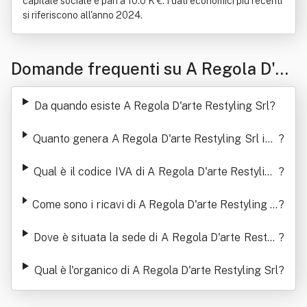
capitale sociale è pari a 10.0 K €. I dati economici più recenti
si riferiscono all'anno 2024.
Domande frequenti su A Regola D'ar
te Restyling Srl
Da quando esiste A Regola D'arte Restyling Srl
?
Quanto genera A Regola D'arte Restyling Srl in t
?
ermini di ricavi
Qual è il codice IVA di A Regola D'arte Restyling
?
Srl
Come sono i ricavi di A Regola D'arte Restyling S
?
rl negli ultimi anni
Dove è situata la sede di A Regola D'arte Restyli
?
ng Srl
Qual è l'organico di A Regola D'arte Restyling Srl
?