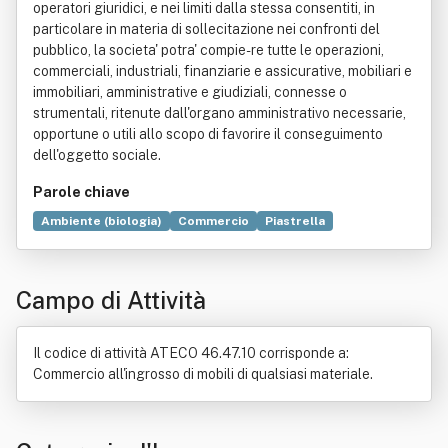
operatori giuridici, e nei limiti dalla stessa consentiti, in
particolare in materia di sollecitazione nei confronti del
pubblico, la societa' potra' compie-re tutte le operazioni,
commerciali, industriali, finanziarie e assicurative, mobiliari e
immobiliari, amministrative e giudiziali, connesse o
strumentali, ritenute dall'organo amministrativo necessarie,
opportune o utili allo scopo di favorire il conseguimento
dell'oggetto sociale.
Parole chiave
Ambiente (biologia)
Commercio
Piastrella
Cucina (architettura)
Domotica
Arredamento
Illuminazione
Assicurazione
Carta da parati
Campo di Attività
Consulenza
Diritto
Porta
Unità abitativa
Il codice di attività ATECO 46.47.10 corrisponde a:
Commercio all'ingrosso di mobili di qualsiasi materiale.