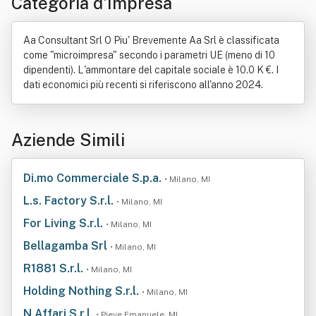
Categoria d'Impresa
Aa Consultant Srl O Piu' Brevemente Aa Srl è classificata
come "microimpresa" secondo i parametri UE (meno di 10
dipendenti). L'ammontare del capitale sociale è 10.0 K €. I
dati economici più recenti si riferiscono all'anno 2024.
Aziende Simili
Di.mo Commerciale S.p.a.
• Milano, MI
L.s. Factory S.r.l.
• Milano, MI
For Living S.r.l.
• Milano, MI
Bellagamba Srl
• Milano, MI
R1881 S.r.l.
• Milano, MI
Holding Nothing S.r.l.
• Milano, MI
N Affari S.r.l.
• Pieve Emanuele, MI