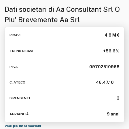
Dati societari di
Aa Consultant Srl O
Piu' Brevemente Aa Srl
4.8 M €
RICAVI
+56.6%
TREND RICAVI
09702510968
P.IVA
46.47.10
C. ATECO
3
DIPENDENTI
9 anni
ANZIANITÁ
Vedi più informazioni