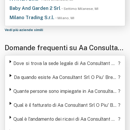
Baby And Garden 2 Srl
• Settimo Milanese, MI
Milano Trading S.r.l.
• Milano, MI
Vedi più aziende simili
Domande frequenti su Aa Consultant
Srl O Piu' Brevemente Aa Srl
Dove si trova la sede legale di Aa Consultant Srl
?
O Piu' Brevemente Aa Srl
Da quando esiste Aa Consultant Srl O Piu' Breve
?
mente Aa Srl
Quante persone sono impiegate in Aa Consultant
?
Srl O Piu' Brevemente Aa Srl
Qual è il fatturato di Aa Consultant Srl O Piu' Bre
?
vemente Aa Srl
Qual è l'andamento dei ricavi di Aa Consultant Srl
?
O Piu' Brevemente Aa Srl