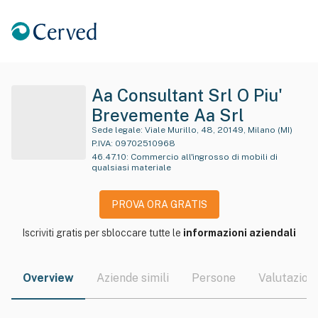
Aa Consultant Srl O Piu'
Brevemente Aa Srl
Sede legale:
Viale Murillo, 48, 20149, Milano (MI)
P.IVA:
09702510968
46.47.10
:
Commercio all'ingrosso di mobili di
qualsiasi materiale
PROVA ORA GRATIS
Iscriviti gratis per sbloccare tutte le
informazioni aziendali
Overview
Aziende simili
Persone
Valutazioni