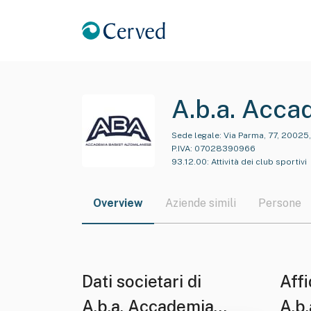
A.b.a. Acca
Dilettanti St
Sede legale:
Via Parma, 77, 20025,
P.IVA:
07028390966
93.12.00
:
Attività dei club sportivi
Overview
Aziende simili
Persone
Dati societari di
Affi
A.b.a. Accademia
A.b