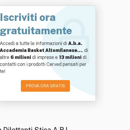
Iscriviti ora
gratuitamente
Accedi a tutte le informazioni di
A.b.a.
Accademia Basket Altomilanese…
, di
altre
6 milioni
di imprese e
13 milioni
di
contatti con i prodotti Cerved pensati per
te!
PROVA ORA GRATIS
ilettanti Stica A R.l.