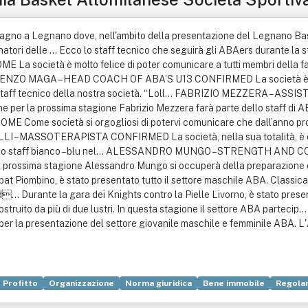
Magno a Legnano dove, nell'ambito della presentazione del Legnano Basket
allenatori delle ... Ecco lo staff tecnico che seguirà gli ABAers duran
ocietà è molto felice di poter comunicare a tutti membri della fam
.. LORENZO MAGA – HEAD COACH OF ABA’S U13 CONFIRMED La società è li
o Staff tecnico della nostra società. “Loll... FABRIZIO MEZZERA –
e per la prossima stagione Fabrizio Mezzera farà parte dello staff di
 società si orgogliosi di potervi comunicare che dall’anno prossimo
LI – MASSOTERAPISTA CONFIRMED La società, nella sua totalità, è en
file dello staff bianco – blu nel... ALESSANDRO MUNGO – STRENGT
a prossima stagione Alessandro Mungo si occuperà della preparazione e de
bat Piombino, è stato presentato tutto il settore maschile ABA. Classica s
... Durante la gara dei Knights contro la Pielle Livorno, è stato presen
uito da più di due lustri. In questa stagione il settore ABA partecip..
per la presentazione del settore giovanile maschile e femminile ABA. 
Profitto
Organizzazione
Norma giuridica
Bene immobile
Regola
Federazione Italiana Pallacanestro