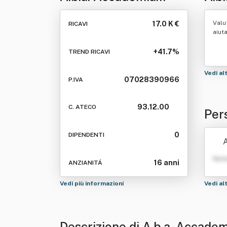
Basket Altomilanese
Soci
Valu
17.0 K €
RICAVI
Società Sportiva
aiut
Dilettanti Stica A R.l.
+41.7%
TREND RICAVI
Vedi al
07028390966
P.IVA
93.12.00
C. ATECO
Per
omi
0
DIPENDENTI
A
tica
Nom
16 anni
ANZIANITÁ
Vedi più informazioni
Vedi al
Descrizione di A.b.a. Accadem