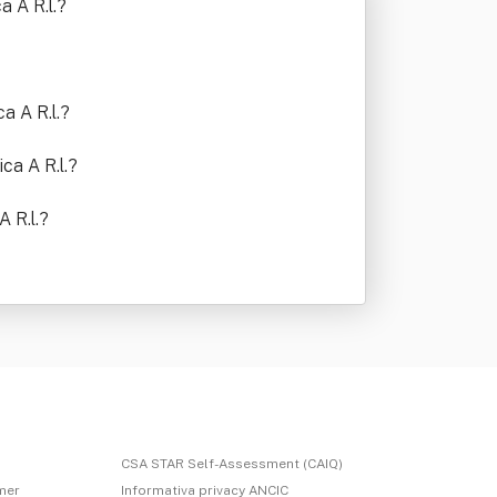
a A R.l.
?
a A R.l.
?
ca A R.l.
?
 R.l.
?
CSA STAR Self-Assessment (CAIQ)
imer
Informativa privacy ANCIC