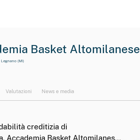
demia Basket Altomilanese
ica A R.l.
 Legnano (MI)
Valutazioni
News e media
dabilità creditizia di
.a. Accademia Basket Altomilanese