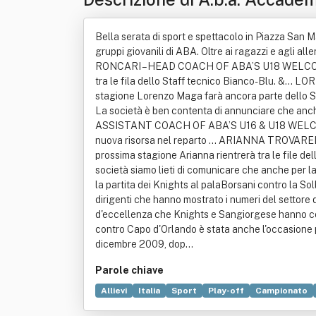
Bella serata di sport e spettacolo in Piazza San 
gruppi giovanili di ABA. Oltre ai ragazzi e agli 
RONCARI – HEAD COACH OF ABA’S U18 WELCOME La s
tra le fila dello Staff tecnico Bianco-Blu. &.
stagione Lorenzo Maga farà ancora parte dell
La società è ben contenta di annunciare che anch
ASSISTANT COACH OF ABA’S U16 & U18 WELCOME Come
nuova risorsa nel reparto ... ARIANNA TROVAREL
prossima stagione Arianna rientrerà tra le 
società siamo lieti di comunicare che anche per l
la partita dei Knights al palaBorsani contro la Sol
dirigenti che hanno mostrato i numeri del settore d
d'eccellenza che Knights e Sangiorgese hanno costr
contro Capo d'Orlando è stata anche l'occasione 
dicembre 2009, dop...
Parole chiave
Allievi
Italia
Sport
Play-off
Campionato
Comitato olimpico nazionale italiano
Didattica