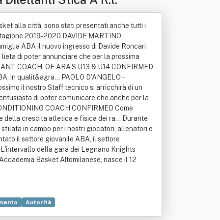
 alla città, sono stati presentati anche tutti i
te la stagione 2019-2020 DAVIDE MARTINO
iglia ABA il nuovo ingresso di Davide Roncari
eta di poter annunciare che per la prossima
 ASSISTANT COACH OF ABA’S U13 & U14 CONFIRMED
 ABA, in qualit&agra... PAOLO D’ANGELO –
 il nostro Staff tecnico si arricchirà di un
tusiasta di poter comunicare che anche per la
H AND CONDITIONING COACH CONFIRMED Come
lla crescita atletica e fisica dei ra... Durante
filata in campo per i nostri giocatori, allenatori e
tato il settore giovanile ABA, il settore
. L'intervallo della gara dei Legnano Knights
L'Accademia Basket Altomilanese, nasce il 12
mento
Autorità