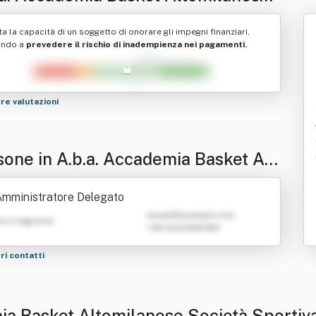
età Sportiva Dilettanti Stica A R.l.
ta la capacità di un soggetto di onorare gli impegni finanziari,
ando a
prevedere il rischio di inadempienza nei pagamenti.
tre valutazioni
sone in A.b.a. Accademia Basket Alt
lanese Società Sportiva Dilettanti S
mministratore Delegato
 A R.l.
emailATexample.com
e e Cognome
+39 0123456789
tri contatti
ia Basket Altomilanese Società Sportiva D