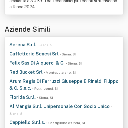
ammonta a 3.0 K €. I dati economici più recenti si riferiscono
all'anno 2024.
Aziende Simili
Serena S.r.l.
• Siena, SI
Caffetterie Senesi Srl
• Siena, SI
Felix Sas Di A.querci & C.
• Siena, SI
Red Bucket Srl
• Montepulciano, SI
Arum Regis Di Ferruzzi Giuseppe E Rinaldi Filippo
& C. S.n.c.
• Poggibonsi, SI
Florida S.r.l.
• Siena, SI
Al Mangia S.r.l. Unipersonale Con Socio Unico
•
Siena, SI
Cappiello S.r.l.s.
• Castiglione d'Orcia, SI