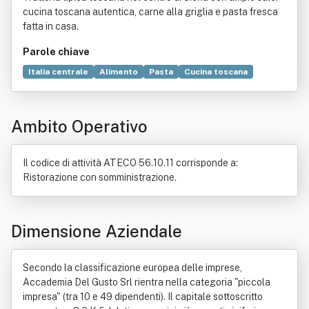
cucina toscana autentica, carne alla griglia e pasta fresca
fatta in casa.
Parole chiave
Italia centrale
Alimento
Pasta
Cucina toscana
Ristorante
Piatto
Piatto
Giornale
Scuola
Mattoni
Compravendita
Vino
Albergo
Commercio
Industria
Ambito Operativo
Locanda
Motel
Pizzeria
Profitto
Turismo
Il codice di attività ATECO 56.10.11 corrisponde a:
Ristorazione con somministrazione.
Dimensione Aziendale
Secondo la classificazione europea delle imprese,
Accademia Del Gusto Srl rientra nella categoria "piccola
impresa" (tra 10 e 49 dipendenti). Il capitale sottoscritto