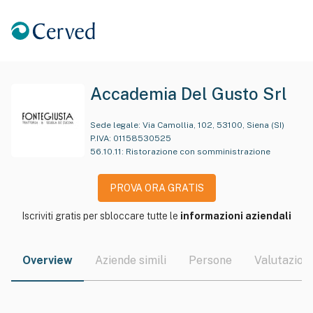
Accademia Del Gusto Srl
Sede legale:
Via Camollia, 102, 53100, Siena (SI)
P.IVA:
01158530525
56.10.11
:
Ristorazione con somministrazione
PROVA ORA GRATIS
Iscriviti gratis per sbloccare tutte le
informazioni aziendali
Overview
Aziende simili
Persone
Valutazioni