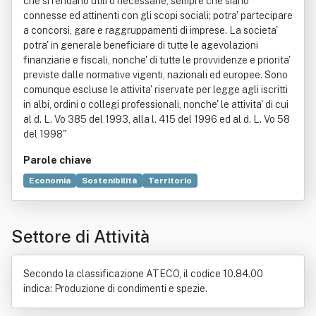
che si rendano utili o necessarie, sempre che siano
connesse ed attinenti con gli scopi sociali; potra' partecipare
a concorsi, gare e raggruppamenti di imprese. La societa'
potra' in generale beneficiare di tutte le agevolazioni
finanziarie e fiscali, nonche' di tutte le provvidenze e priorita'
previste dalle normative vigenti, nazionali ed europee. Sono
comunque escluse le attivita' riservate per legge agli iscritti
in albi, ordini o collegi professionali, nonche' le attivita' di cui
al d. L. Vo 385 del 1993, alla l. 415 del 1996 ed al d. L. Vo 58
del 1998"
Parole chiave
Economia
Sostenibilità
Territorio
Ambiente (biologia)
Alimento
Commercio
Conservazione degli alimenti
Cultura
Etimologia
Settore di Attività
Frutta
Industria
Salsa (gastronomia)
Sciroppo
Secondo la classificazione ATECO, il codice 10.84.00
indica: Produzione di condimenti e spezie.