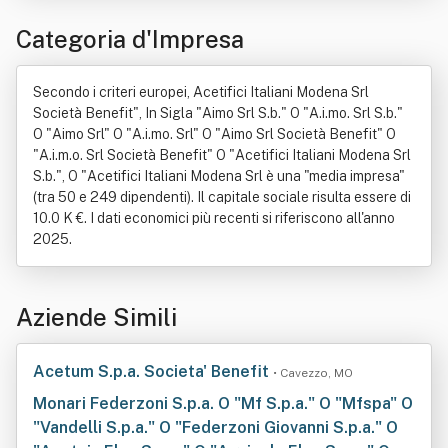
Categoria d'Impresa
Secondo i criteri europei, Acetifici Italiani Modena Srl
Società Benefit", In Sigla "Aimo Srl S.b." O "A.i.mo. Srl S.b."
O "Aimo Srl" O "A.i.mo. Srl" O "Aimo Srl Società Benefit" O
"A.i.m.o. Srl Società Benefit" O "Acetifici Italiani Modena Srl
S.b.", O "Acetifici Italiani Modena Srl è una "media impresa"
(tra 50 e 249 dipendenti). Il capitale sociale risulta essere di
10.0 K €. I dati economici più recenti si riferiscono all'anno
2025.
Aziende Simili
Acetum S.p.a. Societa' Benefit
• Cavezzo, MO
Monari Federzoni S.p.a. O "Mf S.p.a." O "Mfspa" O
"Vandelli S.p.a." O "Federzoni Giovanni S.p.a." O