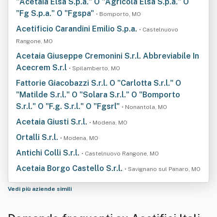
"Acetaia Elsa S.p.a." O "Agricola Elsa S.p.a." O
"Fg S.p.a." O "Fgspa"
• Bomporto, MO
Acetificio Carandini Emilio S.p.a.
• Castelnuovo
Rangone, MO
Acetaia Giuseppe Cremonini S.r.l. Abbreviabile In
Acecrem S.r.l
• Spilamberto, MO
Fattorie Giacobazzi S.r.l. O "Carlotta S.r.l." O
"Matilde S.r.l." O "Solara S.r.l." O "Bomporto
S.r.l." O "F.g. S.r.l." O "Fgsrl"
• Nonantola, MO
Acetaia Giusti S.r.l.
• Modena, MO
Ortalli S.r.l.
• Modena, MO
Antichi Colli S.r.l.
• Castelnuovo Rangone, MO
Acetaia Borgo Castello S.r.l.
• Savignano sul Panaro, MO
Vedi più aziende simili