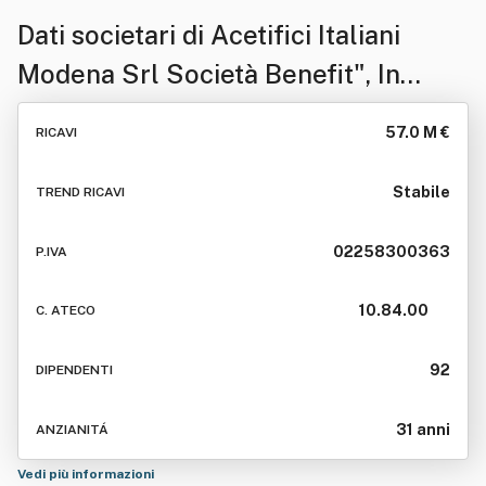
Dati societari di
Acetifici Italiani
Modena Srl Società Benefit", In
Sigla "Aimo Srl S.b." O "A.i.mo. Srl
57.0 M €
RICAVI
S.b." O "Aimo Srl" O "A.i.mo. Srl" O
"Aimo Srl Società Benefit" O
Stabile
TREND RICAVI
"A.i.m.o. Srl Società Benefit" O
02258300363
P.IVA
"Acetifici Italiani Modena Srl S.b.", O
"Acetifici Italiani Modena Srl
10.84.00
C. ATECO
92
DIPENDENTI
31 anni
ANZIANITÁ
Vedi più informazioni