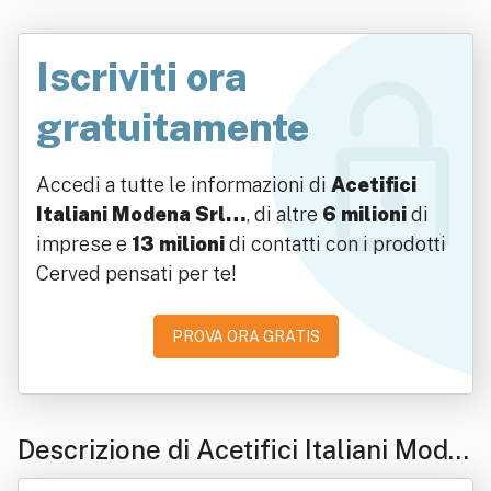
enefit" O "Acetifici Italiani Modena S
Iscriviti ora
rl S.b.", O "Acetifici Italiani Modena S
rl
gratuitamente
Accedi a tutte le informazioni di
Acetifici
Italiani Modena Srl…
, di altre
6 milioni
di
imprese e
13 milioni
di contatti con i prodotti
Cerved pensati per te!
PROVA ORA GRATIS
Descrizione di Acetifici Italiani Mode
na Srl Società Benefit", In Sigla "Aim