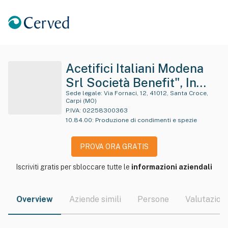
Acetifici Italiani Modena
Srl Società Benefit", In
Sigla "Aimo Srl S.b." O
Sede legale:
Via Fornaci, 12, 41012, Santa Croce,
Carpi (MO)
"A.i.mo. Srl S.b." O "Aimo
P.IVA:
02258300363
10.84.00
:
Produzione di condimenti e spezie
Srl" O "A.i.mo. Srl" O
"Aimo Srl Società Benefit"
PROVA ORA GRATIS
O "A.i.m.o. Srl Società
Benefit" O "Acetifici
Iscriviti gratis per sbloccare tutte le
informazioni aziendali
Italiani Modena Srl S.b.", O
"Acetifici Italiani Modena
Overview
Aziende simili
Persone
Valutazioni
Srl