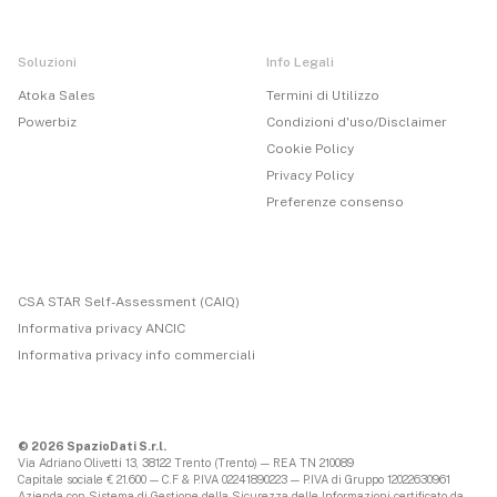
Soluzioni
Info Legali
Atoka Sales
Termini di Utilizzo
Powerbiz
Condizioni d'uso/Disclaimer
Cookie Policy
Privacy Policy
Preferenze consenso
CSA STAR Self-Assessment (CAIQ)
Informativa privacy ANCIC
Informativa privacy info commerciali
© 2026 SpazioDati S.r.l.
Via Adriano Olivetti 13, 38122 Trento (Trento) — REA TN 210089
Capitale sociale € 21.600 — C.F & P.IVA 02241890223 — P.IVA di Gruppo 12022630961
Azienda con Sistema di Gestione della Sicurezza delle Informazioni certificato da