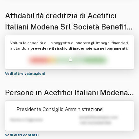
Affidabilità creditizia di
Acetifici
Italiani Modena Srl Società Benefit",
In Sigla "Aimo Srl S.b." O "A.i.mo. Srl
Valuta la capacità di un soggetto di onorare gli impegni finanziari,
S.b." O "Aimo Srl" O "A.i.mo. Srl" O
aiutando a
prevedere il rischio di inadempienza nei pagamenti.
"Aimo Srl Società Benefit" O
"A.i.m.o. Srl Società Benefit" O
Vedi altre valutazioni
"Acetifici Italiani Modena Srl S.b.", O
Persone in Acetifici Italiani Modena
"Acetifici Italiani Modena Srl
Srl Società Benefit", In Sigla "Aimo
Presidente Consiglio Amministrazione
Srl S.b." O "A.i.mo. Srl S.b." O "Aimo
emailATexample.com
Nome e Cognome
+39 0123456789
Srl" O "A.i.mo. Srl" O "Aimo Srl Soci
età Benefit" O "A.i.m.o. Srl Società B
Vedi altri contatti