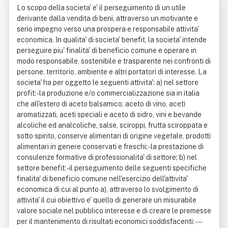
Lo scopo della societa' e' il perseguimento di un utile
o Srl S.b." O "A.i.mo. Srl S.b." O "Aim
derivante dalla vendita di beni, attraverso un motivante e
serio impegno verso una prospera e responsabile attivita'
o Srl" O "A.i.mo. Srl" O "Aimo Srl So
economica. In qualita' di societa' benefit, la societa' intende
perseguire piu' finalita' di beneficio comune e operare in
cietà Benefit" O "A.i.m.o. Srl Società
modo responsabile, sostenibile e trasparente nei confronti di
Benefit" O "Acetifici Italiani Modena
persone, territorio, ambiente e altri portatori di interesse. La
societa' ha per oggetto le seguenti attivita': a) nel settore
Srl S.b.", O "Acetifici Italiani Modena
profit: - la produzione e/o commercializzazione sia in italia
che all'estero di aceto balsamico, aceto di vino, aceti
Srl
aromatizzati, aceti speciali e aceto di sidro, vini e bevande
alcoliche ed analcoliche, salse, sciroppi, frutta sciroppata e
sotto spirito, conserve alimentari di origine vegetale, prodotti
alimentari in genere conservati e freschi; - la prestazione di
consulenze formative di professionalita' di settore; b) nel
settore benefit: - il perseguimento delle seguenti specifiche
finalita' di beneficio comune nell'esercizio dell'attivita'
economica di cui al punto a), attraverso lo svolgimento di
attivita' il cui obiettivo e' quello di generare un misurabile
valore sociale nel pubblico interesse e di creare le premesse
per il mantenimento di risultati economici soddisfacenti: ---