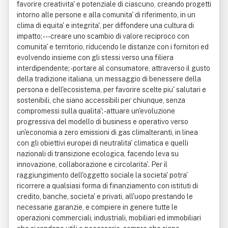
favorire creativita' e potenziale di ciascuno, creando progetti
intorno alle persone e alla comunita' di riferimento, in un
clima di equita' e integrita', per diffondere una cultura di
impatto; --- creare uno scambio di valore reciproco con
comunita' e territorio, riducendo le distanze con i fornitori ed
evolvendo insieme con gli stessi verso una filiera
interdipendente; - portare al consumatore, attraverso il gusto
della tradizione italiana, un messaggio di benessere della
persona e dell'ecosistema, per favorire scelte piu' salutari e
sostenibili, che siano accessibili per chiunque, senza
compromessi sulla qualita'; - attuare un'evoluzione
progressiva del modello di business e operativo verso
un'economia a zero emissioni di gas climalteranti, in linea
con gli obiettivi europei di neutralita' climatica e quelli
nazionali di transizione ecologica, facendo leva su
innovazione, collaborazione e circolarita'. Per il
raggiungimento dell'oggetto sociale la societa' potra'
ricorrere a qualsiasi forma di finanziamento con istituti di
credito, banche, societa' e privati, all'uopo prestando le
necessarie garanzie, e compiere in genere tutte le
operazioni commerciali, industriali, mobiliari ed immobiliari