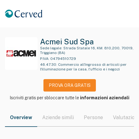
Acmei Sud Spa
Sede legale:
Strada Statale 16, KM. 810,200, 70019,
Triggiano (BA)
P.IVA:
04794510729
46.47.30
:
Commercio all'ingrosso di articoli per
l'illuminazione per la casa, l'ufficio e i negozi
PROVA ORA GRATIS
Iscriviti gratis per sbloccare tutte le
informazioni aziendali
Overview
Aziende simili
Persone
Valutazioni