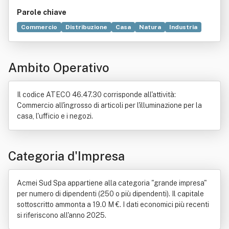
Parole chiave
Commercio
Distribuzione
Casa
Natura
Industria
Televisione
Risparmio energetico
Digitale
Legge
Strada
Produzione
Tecnologia
Bene immobile
Ambito Operativo
Componente elettronico
Contratto
Elettricità
Elettrodomestico
Elettronica
Ministero del tesoro
Vendita al dettaglio
Il codice ATECO 46.47.30 corrisponde all'attività:
Commercio all'ingrosso di articoli per l'illuminazione per la
casa, l'ufficio e i negozi.
Categoria d'Impresa
Acmei Sud Spa appartiene alla categoria "grande impresa"
per numero di dipendenti (250 o più dipendenti). Il capitale
sottoscritto ammonta a 19.0 M €. I dati economici più recenti
si riferiscono all'anno 2025.