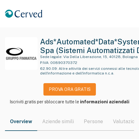
Ads*Automated*Data*Syst
Spa (Sistemi Automatizzati 
Elaborazione Dati)
Sede legale:
Via Della Liberazione, 15, 40128, Bologna
P.IVA:
00890370372
62.90.09
:
Altre attività dei servizi connessi alle tecnol
dell'informazione e dell'informatica n.c.a.
PROVA ORA GRATIS
Iscriviti gratis per sbloccare tutte le
informazioni aziendali
Overview
Aziende simili
Persone
Valutazioni