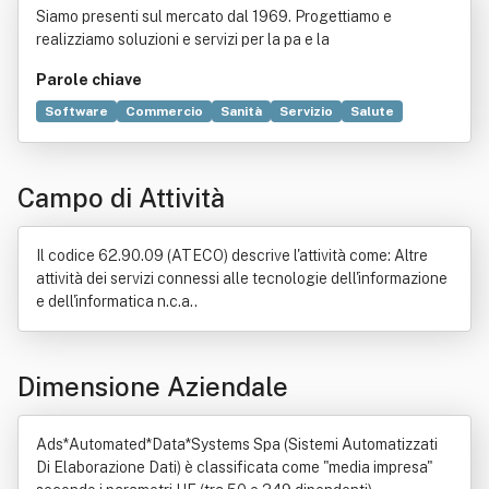
Siamo presenti sul mercato dal 1969. Progettiamo e
Di Elaborazione Dati)
realizziamo soluzioni e servizi per la pa e la
Parole chiave
Software
Commercio
Sanità
Servizio
Salute
Informatica
Regolamento generale sulla protezione dei dati
Campo di Attività
Dati personali
Prodotto (economia)
Hardware
Cloud computing
Dato
Formazione
Gestione dei rifiuti
Legge
Materia (fisica)
Il codice 62.90.09 (ATECO) descrive l'attività come: Altre
Norma giuridica
Processo di produzione industriale
attività dei servizi connessi alle tecnologie dell'informazione
e dell'informatica n.c.a..
Dimensione Aziendale
Ads*Automated*Data*Systems Spa (Sistemi Automatizzati
Di Elaborazione Dati) è classificata come "media impresa"