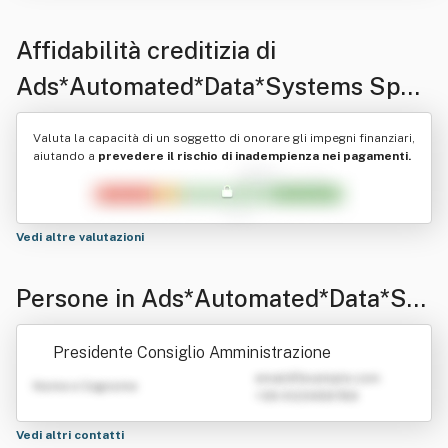
Affidabilità creditizia di
Ads*Automated*Data*Systems Spa
(Sistemi Automatizzati Di
Valuta la capacità di un soggetto di onorare gli impegni finanziari,
Elaborazione Dati)
aiutando a
prevedere il rischio di inadempienza nei pagamenti.
Vedi altre valutazioni
Persone in Ads*Automated*Data*Sys
tems Spa (Sistemi Automatizzati Di E
Presidente Consiglio Amministrazione
laborazione Dati)
emailATexample.com
Nome e Cognome
+39 0123456789
Vedi altri contatti