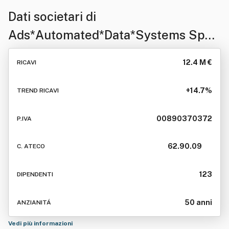
Dati societari di
Ads*Automated*Data*Systems Spa
(Sistemi Automatizzati Di
12.4 M €
RICAVI
Elaborazione Dati)
+14.7%
TREND RICAVI
00890370372
P.IVA
62.90.09
C. ATECO
123
DIPENDENTI
50 anni
ANZIANITÁ
Vedi più informazioni