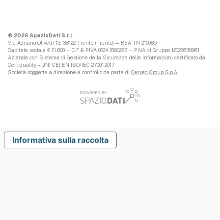
© 2026 SpazioDati S.r.l.
Via Adriano Olivetti 13, 38122 Trento (Trento) — REA TN 210089
Capitale sociale € 21.600 — C.F & P.IVA 02241890223 — P.IVA di Gruppo 12022630961
Azienda con Sistema di Gestione della Sicurezza delle Informazioni certificato da
Certiquality – UNI CEI EN ISO/IEC 27001:2017
Società soggetta a direzione e controllo da parte di
Cerved Group S.p.A.
Informativa sulla raccolta