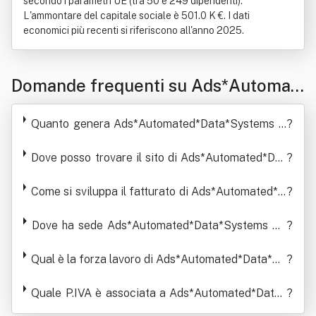
secondo i parametri UE (tra 50 e 249 dipendenti).
L'ammontare del capitale sociale è 501.0 K €. I dati
economici più recenti si riferiscono all'anno 2025.
Domande frequenti su Ads*Automat
ed*Data*Systems Spa (Sistemi Auto
Quanto genera Ads*Automated*Data*Systems S
?
matizzati Di Elaborazione Dati)
pa (Sistemi Automatizzati Di Elaborazione Dati) in
termini di ricavi
Dove posso trovare il sito di Ads*Automated*Dat
?
a*Systems Spa (Sistemi Automatizzati Di Elabora
Come si sviluppa il fatturato di Ads*Automated*D
zione Dati)
?
ata*Systems Spa (Sistemi Automatizzati Di Elabo
razione Dati)
Dove ha sede Ads*Automated*Data*Systems Sp
?
a (Sistemi Automatizzati Di Elaborazione Dati)
Qual è la forza lavoro di Ads*Automated*Data*Sy
?
stems Spa (Sistemi Automatizzati Di Elaborazion
Quale P.IVA è associata a Ads*Automated*Data*
e Dati)
?
Systems Spa (Sistemi Automatizzati Di Elaborazi