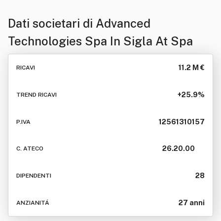
Dati societari di
Advanced
Technologies Spa In Sigla At Spa
11.2 M €
RICAVI
+25.9%
TREND RICAVI
12561310157
P.IVA
26.20.00
C. ATECO
28
DIPENDENTI
27 anni
ANZIANITÁ