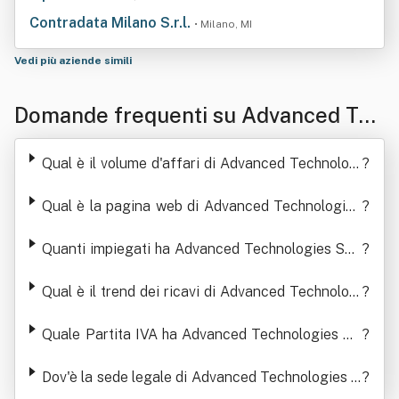
Contradata Milano S.r.l.
• Milano, MI
Vedi più aziende simili
Domande frequenti su Advanced Tec
hnologies Spa In Sigla At Spa
Qual è il volume d'affari di Advanced Technologi
?
es Spa In Sigla At Spa
Qual è la pagina web di Advanced Technologies
?
Spa In Sigla At Spa
Quanti impiegati ha Advanced Technologies Spa
?
In Sigla At Spa
Qual è il trend dei ricavi di Advanced Technologi
?
es Spa In Sigla At Spa
Quale Partita IVA ha Advanced Technologies Sp
?
a In Sigla At Spa
Dov'è la sede legale di Advanced Technologies S
?
pa In Sigla At Spa