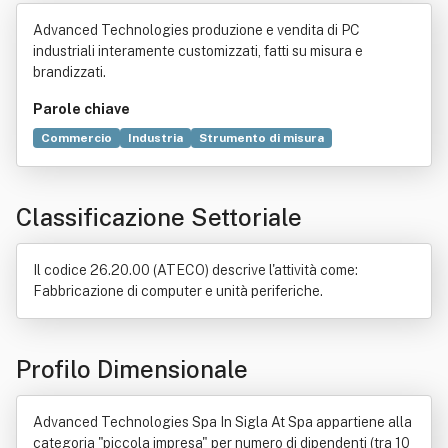
es Spa In Sigla At Spa
Advanced Technologies produzione e vendita di PC
industriali interamente customizzati, fatti su misura e
brandizzati.
Parole chiave
Commercio
Industria
Strumento di misura
Tecnologia
Automazione
Visione artificiale
Computer
Misura
ISO 9001
Certificazione
Logistica
Classificazione Settoriale
Distribuzione
Imaging biomedico
Italia
Processo produttivo
Legge
Elettronica
Impianto industriale
Locazione
Manutenzione
Il codice 26.20.00 (ATECO) descrive l'attività come:
Programma (informatica)
Fabbricazione di computer e unità periferiche.
Profilo Dimensionale
Advanced Technologies Spa In Sigla At Spa appartiene alla
categoria "piccola impresa" per numero di dipendenti (tra 10