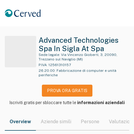
Advanced Technologies
Spa In Sigla At Spa
Sede legale:
Via Vincenzo Gioberti, 3, 20090,
Trezzano sul Naviglio (MI)
P.IVA:
12561310157
26.20.00
:
Fabbricazione di computer e unità
periferiche
PROVA ORA GRATIS
Iscriviti gratis per sbloccare tutte le
informazioni aziendali
Overview
Aziende simili
Persone
Valutazioni