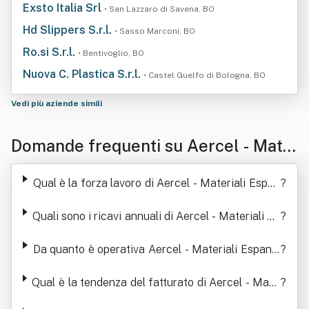
Exsto Italia Srl
• San Lazzaro di Savena, BO
Hd Slippers S.r.l.
• Sasso Marconi, BO
Ro.si S.r.l.
• Bentivoglio, BO
Nuova C. Plastica S.r.l.
• Castel Guelfo di Bologna, BO
Vedi più aziende simili
Domande frequenti su Aercel - Mate
riali Espansi Cellulari Spa
Qual è la forza lavoro di Aercel - Materiali Espan
?
si Cellulari Spa
Quali sono i ricavi annuali di Aercel - Materiali Es
?
pansi Cellulari Spa
Da quanto è operativa Aercel - Materiali Espansi
?
Cellulari Spa
Qual è la tendenza del fatturato di Aercel - Mate
?
riali Espansi Cellulari Spa