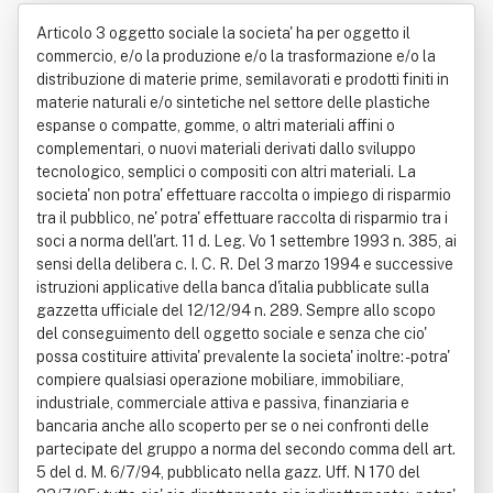
ansi Cellulari Spa
Articolo 3 oggetto sociale la societa' ha per oggetto il
commercio, e/o la produzione e/o la trasformazione e/o la
distribuzione di materie prime, semilavorati e prodotti finiti in
materie naturali e/o sintetiche nel settore delle plastiche
espanse o compatte, gomme, o altri materiali affini o
complementari, o nuovi materiali derivati dallo sviluppo
tecnologico, semplici o compositi con altri materiali. La
societa' non potra' effettuare raccolta o impiego di risparmio
tra il pubblico, ne' potra' effettuare raccolta di risparmio tra i
soci a norma dell'art. 11 d. Leg. Vo 1 settembre 1993 n. 385, ai
sensi della delibera c. I. C. R. Del 3 marzo 1994 e successive
istruzioni applicative della banca d'italia pubblicate sulla
gazzetta ufficiale del 12/12/94 n. 289. Sempre allo scopo
del conseguimento dell oggetto sociale e senza che cio'
possa costituire attivita' prevalente la societa' inoltre: - potra'
compiere qualsiasi operazione mobiliare, immobiliare,
industriale, commerciale attiva e passiva, finanziaria e
bancaria anche allo scoperto per se o nei confronti delle
partecipate del gruppo a norma del secondo comma dell art.
5 del d. M. 6/7/94, pubblicato nella gazz. Uff. N 170 del