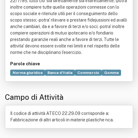
22/7/95; tutto cio' sia direttamente sia indirettamente; - potra'
inoltre compiere tutte quelle operazioni connesse con lo
scopo sociale e ritenute utili per il conseguimento dello
scopo stesso; - potra' rilevare e prestare fidejussioni ed avalli
anche cambiari, da e a favore di terzi e/o soci; - potra' inoltre
compiere operazioni di mutuo ipotecario e/o fondiario
prestando garanzie reali anche a favore di terzi. Tutte le
attivita' devono essere svolte nei limiti e nel rispetto delle
norme che ne disciplinano l'esercizio.
Parole chiave
Norma giuridica
Banca d'Italia
Commercio
Gomma
Materie plastiche
Prodotto (economia)
Semilavorato
Bene immobile
Distribuzione commerciale
Campo di Attività
Materie prime
Produzione
Trasformazione agroalimentare
Il codice di attività ATECO 22.29.09 corrisponde a:
Fabbricazione di altri articoli in materie plastiche nca.