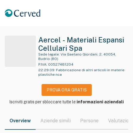
Aercel - Materiali Espansi
Cellulari Spa
Sede legale:
Via Gaetano Giordani, 2, 40054,
Budrio (BO)
P.IVA:
00527481204
22.29.09
:
Fabbricazione di altri articoli in materie
plastiche nca
PROVA ORA GRATIS
Iscriviti gratis per sbloccare tutte le
informazioni aziendali
Overview
Aziende simili
Persone
Valutazioni