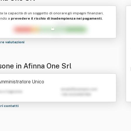
ta la capacità di un soggetto di onorare gli impegni finanziari,
ando a
prevedere il rischio di inadempienza nei pagamenti.
tre valutazioni
sone in Afinna One Srl
mministratore Unico
emailATexample.com
e e Cognome
+39 0123456789
tri contatti