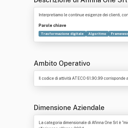
Interpretiamo le continue esigenze dei clienti, co
Parole chiave
Trasformazione digitale
Algoritmo
Framewo
Telefonia mobile
B2B2C
Borsa Italiana
Itali
Commercio
Dato
Decreto legislativo
Dispo
Rete di telecomunicazioni
Telefonia fissa
Voc
Ambito Operativo
Il codice di attività ATECO 61.90.99 corrisponde a
Dimensione Aziendale
La categoria dimensionale di Afinna One Srl è "micr