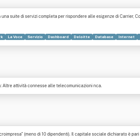
n una suite di servizi completa per rispondere alle esigenze di Carrier, 
rk
La Voce
Servizio
Dashboard
Deloitte
Database
Internet
a
Server
Autorizzazione (diritto)
Front-end
Registro degli operat
sitivo mobile
Elettronica
Intermediario finanziario
Operatore telef
e
: Altre attività connesse alle telecomunicazioni nca.
oimpresa" (meno di 10 dipendenti). Il capitale sociale dichiarato è pari a