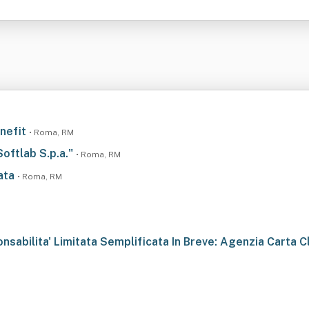
enefit
• Roma, RM
Softlab S.p.a."
• Roma, RM
tata
• Roma, RM
sabilita' Limitata Semplificata In Breve: Agenzia Carta Clu