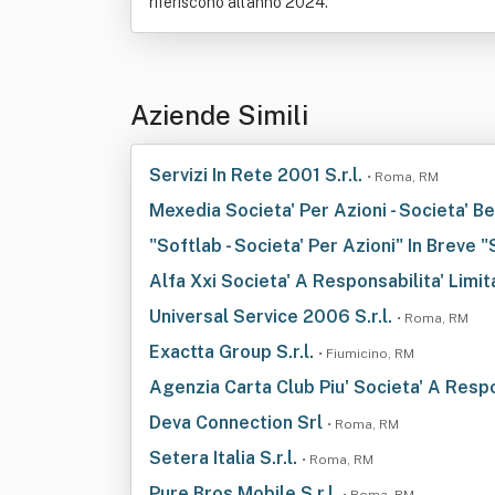
riferiscono all'anno 2024.
Aziende Simili
Servizi In Rete 2001 S.r.l.
• Roma, RM
Mexedia Societa' Per Azioni - Societa' B
"Softlab - Societa' Per Azioni" In Breve "
Alfa Xxi Societa' A Responsabilita' Limi
Universal Service 2006 S.r.l.
• Roma, RM
Exactta Group S.r.l.
• Fiumicino, RM
Agenzia Carta Club Piu' Societa' A Respon
Deva Connection Srl
• Roma, RM
Setera Italia S.r.l.
• Roma, RM
Pure Bros Mobile S.r.l.