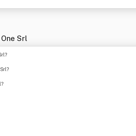
 One Srl
rl
?
Srl
?
l
?
?