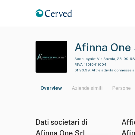
Afinna One 
Sede legale:
Via Savoia, 23, 0019
P.IVA:
11010411004
61.90.99
:
Altre attività connesse 
Overview
Aziende simili
Persone
Dati societari di
Affi
Afinna One Srl
Afi