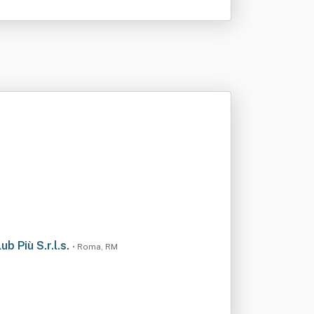
b Più S.r.l.s.
• Roma, RM