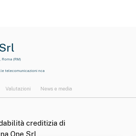
Srl
8, Roma (RM)
alle telecomunicazioni nca
Valutazioni
News e media
dabilità creditizia di
nna One Srl