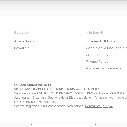
Soluzioni
Info Legali
Atoka Sales
Termini di Utilizzo
Powerbiz
Condizioni d'uso/Discla
Cookie Policy
Privacy Policy
Preferenze consenso
© 2026 SpazioDati S.r.l.
Via Adriano Olivetti 13, 38122 Trento (Trento) — REA TN 210089
Capitale sociale € 21.600 — C.F & P.IVA 02241890223 — P.IVA di Gruppo 12022630961
Azienda con Sistema di Gestione della Sicurezza delle Informazioni certificato da
UNI CEI EN ISO/IEC 27001:2017
Società soggetta a direzione e controllo da parte di
Cerved Group S.p.A.