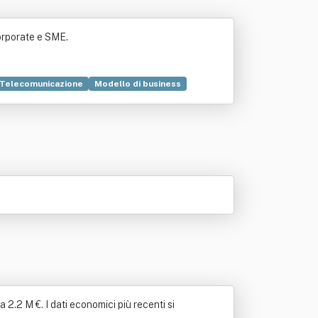
Corporate e SME.
Telecomunicazione
Modello di business
ori di comunicazione
Financial Times
onico
Rete di computer
 2.2 M €. I dati economici più recenti si