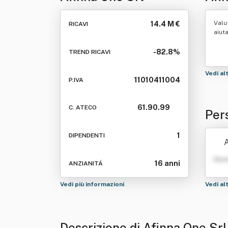
Valu
14.4 M €
RICAVI
aiut
-82.8%
TREND RICAVI
Vedi al
11010411004
P.IVA
61.90.99
C. ATECO
Per
1
DIPENDENTI
A
Nom
16 anni
ANZIANITÁ
Vedi più informazioni
Vedi al
Descrizione di Afinna One Srl