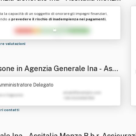
r. Assicurazioni S.r.l .
ta la capacità di un soggetto di onorare gli impegni finanziari,
ando a
prevedere il rischio di inadempienza nei pagamenti.
tre valutazioni
sone in Agenzia Generale Ina - Assit
 Monza B.b.r. Assicurazioni S.r.l .
mministratore Delegato
emailATexample.com
e e Cognome
+39 0123456789
tri contatti
e Ina - Assitalia Monza B.b.r. Assicurazio