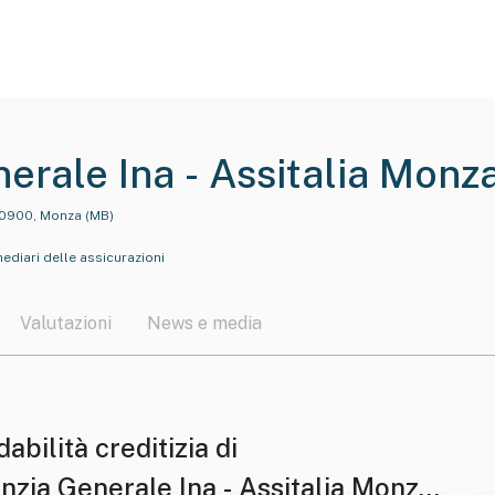
rale Ina - Assitalia Monza 
 20900, Monza (MB)
rmediari delle assicurazioni
Valutazioni
News e media
dabilità creditizia di
nzia Generale Ina - Assitalia Monza