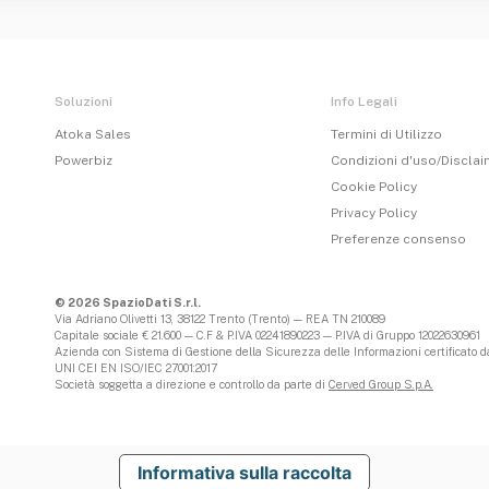
Soluzioni
Info Legali
Atoka Sales
Termini di Utilizzo
Powerbiz
Condizioni d'uso/Discla
Cookie Policy
Privacy Policy
Preferenze consenso
© 2026 SpazioDati S.r.l.
Via Adriano Olivetti 13, 38122 Trento (Trento) — REA TN 210089
Capitale sociale € 21.600 — C.F & P.IVA 02241890223 — P.IVA di Gruppo 12022630961
Azienda con Sistema di Gestione della Sicurezza delle Informazioni certificato da
UNI CEI EN ISO/IEC 27001:2017
Società soggetta a direzione e controllo da parte di
Cerved Group S.p.A.
Informativa sulla raccolta