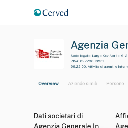
Agenzia Gene
S.r.l .
Sede legale:
Largo Xxv Aprile, 6,
P.IVA:
02729030961
66.22.00
:
Attività di agenti e inte
Overview
Aziende simili
Persone
Dati societari di
Affi
Agenzia Generale Ina
Age