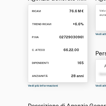
- Assitalia Monza B.b.r.
B.b.
Valu
76.6 M €
RICAVI
Assicurazioni S.r.l .
aiut
+6.6%
TREND RICAVI
Vedi al
02729030961
P.IVA
66.22.00
C. ATECO
Per
alia
165
DIPENDENTI
A
Nom
28 anni
ANZIANITÁ
Vedi più informazioni
Vedi al
Descrizione di Agenzia General