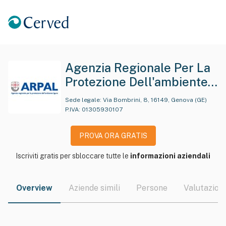
Agenzia Regionale Per La
Protezione Dell'ambiente
Ligure - Dipartimento
Sede legale:
Via Bombrini, 8, 16149, Genova (GE)
Laboratorio Regionale
P.IVA:
01305930107
PROVA ORA GRATIS
Iscriviti gratis per sbloccare tutte le
informazioni aziendali
Overview
Aziende simili
Persone
Valutazioni