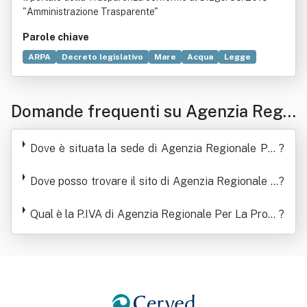
- Dipartimento Laboratorio Regional
"Amministrazione Trasparente"
e
Parole chiave
ARPA
Decreto legislativo
Mare
Acqua
Legge
Informazione
Scuola media
Clima
Direttiva
Dati personali
Domande frequenti su Agenzia Regi
onale Per La Protezione Dell'ambient
Dove è situata la sede di Agenzia Regionale Per
?
e Ligure - Dipartimento Laboratorio
La Protezione Dell'ambiente Ligure - Dipartiment
Dove posso trovare il sito di Agenzia Regionale P
o Laboratorio Regionale
?
Regionale
er La Protezione Dell'ambiente Ligure - Dipartime
nto Laboratorio Regionale
Qual è la P.IVA di Agenzia Regionale Per La Prote
?
zione Dell'ambiente Ligure - Dipartimento Laborat
orio Regionale