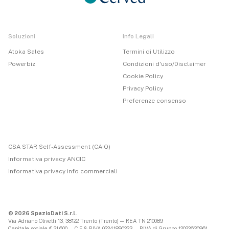
Soluzioni
Info Legali
Atoka Sales
Termini di Utilizzo
Powerbiz
Condizioni d'uso/Disclaimer
Cookie Policy
Privacy Policy
Preferenze consenso
CSA STAR Self-Assessment (CAIQ)
Informativa privacy ANCIC
Informativa privacy info commerciali
© 2026 SpazioDati S.r.l.
Via Adriano Olivetti 13, 38122 Trento (Trento) — REA TN 210089
Capitale sociale € 21.600 — C.F & P.IVA 02241890223 — P.IVA di Gruppo 12022630961