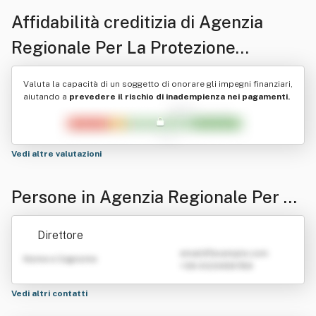
Affidabilità creditizia di
Agenzia
Regionale Per La Protezione
Dell'ambiente Ligure - Dipartimento
Valuta la capacità di un soggetto di onorare gli impegni finanziari,
Laboratorio Regionale
aiutando a
prevedere il rischio di inadempienza nei pagamenti.
Vedi altre valutazioni
Persone in Agenzia Regionale Per La
Protezione Dell'ambiente Ligure - Di
Direttore
partimento Laboratorio Regionale
emailATexample.com
Nome e Cognome
+39 0123456789
Vedi altri contatti