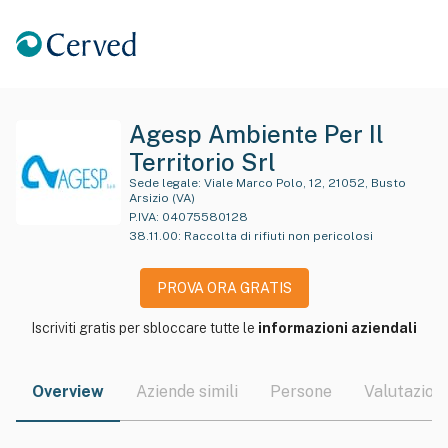
Agesp Ambiente Per Il
Territorio Srl
Sede legale:
Viale Marco Polo, 12, 21052, Busto
Arsizio (VA)
P.IVA:
04075580128
38.11.00
:
Raccolta di rifiuti non pericolosi
PROVA ORA GRATIS
Iscriviti gratis per sbloccare tutte le
informazioni aziendali
Overview
Aziende simili
Persone
Valutazioni