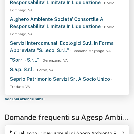
Responsabilita' Limitata In Liquidazione
• Bodio
Lomnago, VA
Alghero Ambiente Societa' Consortile A
Responsabilita' Limitata In Liquidazione
• Bodio
Lomnago, VA
Servizi Intercomunali Ecologici S.r.l. In Forma
Abbreviata "S.i.eco. S.r.l."
• Cassano Magnago, VA
"Sorri - S.r.l."
• Gerenzano, VA
S.a.p. S.r.l.
• Ferno, VA
Seprio Patrimonio Servizi Srl A Socio Unico
•
Tradate, VA
Vedi più aziende simili
Domande frequenti su Agesp Ambie
nte Per Il Territorio Srl
Quali sono i ricavi annuali di Agesp Ambiente Per
?