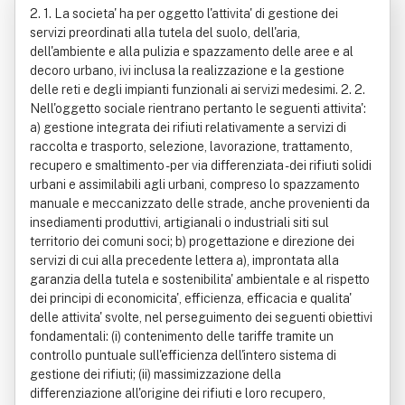
2. 1. La societa' ha per oggetto l'attivita' di gestione dei
servizi preordinati alla tutela del suolo, dell'aria,
dell'ambiente e alla pulizia e spazzamento delle aree e al
decoro urbano, ivi inclusa la realizzazione e la gestione
delle reti e degli impianti funzionali ai servizi medesimi. 2. 2.
Nell'oggetto sociale rientrano pertanto le seguenti attivita':
a) gestione integrata dei rifiuti relativamente a servizi di
raccolta e trasporto, selezione, lavorazione, trattamento,
recupero e smaltimento - per via differenziata - dei rifiuti solidi
urbani e assimilabili agli urbani, compreso lo spazzamento
manuale e meccanizzato delle strade, anche provenienti da
insediamenti produttivi, artigianali o industriali siti sul
territorio dei comuni soci; b) progettazione e direzione dei
servizi di cui alla precedente lettera a), improntata alla
garanzia della tutela e sostenibilita' ambientale e al rispetto
dei principi di economicita', efficienza, efficacia e qualita'
delle attivita' svolte, nel perseguimento dei seguenti obiettivi
fondamentali: (i) contenimento delle tariffe tramite un
controllo puntuale sull'efficienza dell'intero sistema di
gestione dei rifiuti; (ii) massimizzazione della
differenziazione all'origine dei rifiuti e loro recupero,