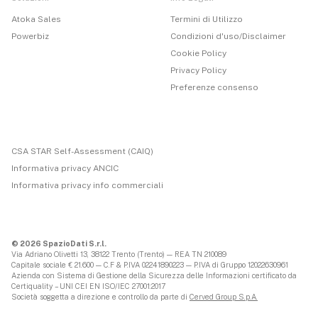
Atoka Sales
Termini di Utilizzo
Powerbiz
Condizioni d'uso/Disclaimer
Cookie Policy
Privacy Policy
Preferenze consenso
CSA STAR Self-Assessment (CAIQ)
Informativa privacy ANCIC
Informativa privacy info commerciali
© 2026 SpazioDati S.r.l.
Via Adriano Olivetti 13, 38122 Trento (Trento) — REA TN 210089
Capitale sociale € 21.600 — C.F & P.IVA 02241890223 — P.IVA di Gruppo 12022630961
Azienda con Sistema di Gestione della Sicurezza delle Informazioni certificato da
Certiquality – UNI CEI EN ISO/IEC 27001:2017
Società soggetta a direzione e controllo da parte di
Cerved Group S.p.A.