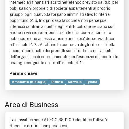
intermediari finanziari iscritti nell'elenco previsto dal tub, per
obbligazioni proprie o di societa' appartenenti al proprio
gruppo, ogni qualvolta l'organo amministrativo lo riterra'
opportuno. 2. 6. In ogni caso la societa' non persegue
interessi contrari a quelli degli enti locali che ne siano soci,
anche in via indiretta, per il tramite di societa' a controllo
pubblico, e che ad essa affidino uno o piu' dei servizi di cui
all'articolo 2. 2. . A tal fine la coerenza degli interessi della
societa' con quella dei predetti soci e' definita nell'ambito
dell'organismo di coordinamento per l'esercizio del controllo
analogo congiunto di cui all'articolo 4. 1. .
Parole chiave
Ambiente (biologia)
Rifiuto
Servizio
Igiene
Gestione dei rifiuti
Stazione di Busto Arsizio
Sicurezza
Riciclaggio dei rifiuti
Commercio
Controllo automatico
Area di Business
Cultura
Impianto chimico
Industria
Ricerca scientifica
Territorio
La classificazione ATECO 38.11.00 identifica l'attività:
Raccolta di rifiuti non pericolosi.