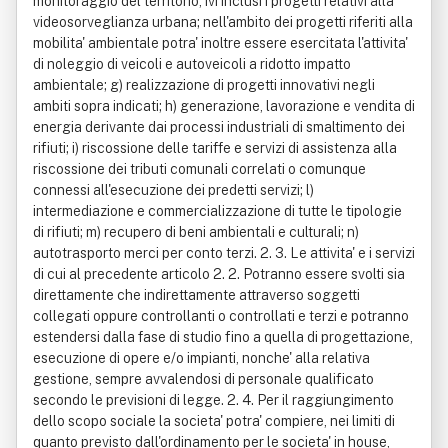
monitoraggio del territorio, ivi inclusi i progetti relativi alla
videosorveglianza urbana; nell'ambito dei progetti riferiti alla
mobilita' ambientale potra' inoltre essere esercitata l'attivita'
di noleggio di veicoli e autoveicoli a ridotto impatto
ambientale; g) realizzazione di progetti innovativi negli
ambiti sopra indicati; h) generazione, lavorazione e vendita di
energia derivante dai processi industriali di smaltimento dei
rifiuti; i) riscossione delle tariffe e servizi di assistenza alla
riscossione dei tributi comunali correlati o comunque
connessi all'esecuzione dei predetti servizi; l)
intermediazione e commercializzazione di tutte le tipologie
di rifiuti; m) recupero di beni ambientali e culturali; n)
autotrasporto merci per conto terzi. 2. 3. Le attivita' e i servizi
di cui al precedente articolo 2. 2. Potranno essere svolti sia
direttamente che indirettamente attraverso soggetti
collegati oppure controllanti o controllati e terzi e potranno
estendersi dalla fase di studio fino a quella di progettazione,
esecuzione di opere e/o impianti, nonche' alla relativa
gestione, sempre avvalendosi di personale qualificato
secondo le previsioni di legge. 2. 4. Per il raggiungimento
dello scopo sociale la societa' potra' compiere, nei limiti di
quanto previsto dall'ordinamento per le societa' in house,