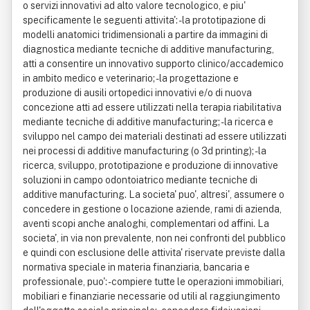
o servizi innovativi ad alto valore tecnologico, e piu'
specificamente le seguenti attivita': - la prototipazione di
modelli anatomici tridimensionali a partire da immagini di
diagnostica mediante tecniche di additive manufacturing,
atti a consentire un innovativo supporto clinico/accademico
in ambito medico e veterinario; - la progettazione e
produzione di ausili ortopedici innovativi e/o di nuova
concezione atti ad essere utilizzati nella terapia riabilitativa
mediante tecniche di additive manufacturing; - la ricerca e
sviluppo nel campo dei materiali destinati ad essere utilizzati
nei processi di additive manufacturing (o 3d printing); - la
ricerca, sviluppo, prototipazione e produzione di innovative
soluzioni in campo odontoiatrico mediante tecniche di
additive manufacturing. La societa' puo', altresi', assumere o
concedere in gestione o locazione aziende, rami di azienda,
aventi scopi anche analoghi, complementari od affini. La
societa', in via non prevalente, non nei confronti del pubblico
e quindi con esclusione delle attivita' riservate previste dalla
normativa speciale in materia finanziaria, bancaria e
professionale, puo': - compiere tutte le operazioni immobiliari,
mobiliari e finanziarie necessarie od utili al raggiungimento