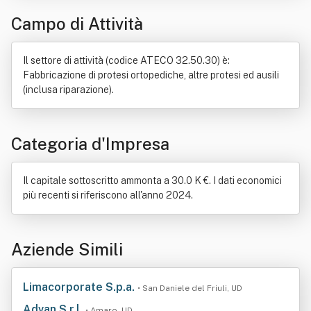
Prototipazione rapida
Risorse umane
Servizio
Campo di Attività
Tecnologia
Tridimensionalità
Il settore di attività (codice ATECO 32.50.30) è:
Fabbricazione di protesi ortopediche, altre protesi ed ausili
(inclusa riparazione).
Categoria d'Impresa
Il capitale sottoscritto ammonta a 30.0 K €. I dati economici
più recenti si riferiscono all'anno 2024.
Aziende Simili
Limacorporate S.p.a.
• San Daniele del Friuli, UD
Advan S.r.l.
• Amaro, UD