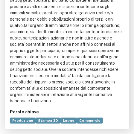
dell'oggetto sociale principale; - concedere fideiussioni,
prestare avalli e consentire iscrizioni ipotecarie sugli
immobili sociali e prestare ogni altra garanzia reale e/o
personale per debiti e obbligazioni propri o di terzi, ogni
qualvolta l'organo di amministrazione lo ritenga opportuno; -
assumere, sia direttamente sia indirettamente, interessenze,
quote, partecipazioni azionarie e non in altre aziende e
societa' operanti in settori anche non affini o connessi al
proprio oggetto principale; - compiere qualsiasi operazione
commerciale, industriale e finanziaria ritenuta dall'organo
amministrativo necessaria ed utile per il conseguimento
dell'oggetto sociale. Ove la societa' intendesse richiedere
finanziamenti secondo modalita' tali da configurare la
raccolta del risparmio presso soci, cio' dovra' avvenire in
conformita' alle disposizioni emanate dal competente
organo ministeriale in relazione alla vigente normativa
bancaria e finanziaria.
Parole chiave
Produzione
Stampa 3D
Legge
Commercio
Bene immobile
Medicina veterinaria