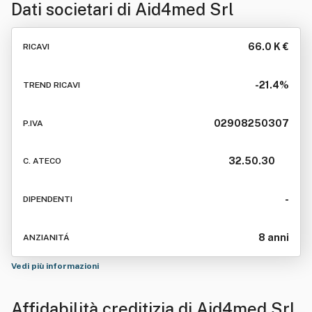
Dati societari di
Aid4med Srl
66.0 K €
RICAVI
-21.4%
TREND RICAVI
02908250307
P.IVA
32.50.30
C. ATECO
-
DIPENDENTI
8 anni
ANZIANITÁ
Vedi più informazioni
Affidabilità creditizia di
Aid4med Srl