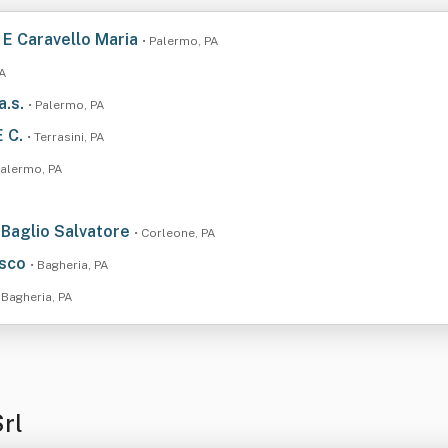
e E Caravello Maria
• Palermo, PA
PA
a.s.
• Palermo, PA
E C.
• Terrasini, PA
Palermo, PA
i Baglio Salvatore
• Corleone, PA
esco
• Bagheria, PA
 Bagheria, PA
rl