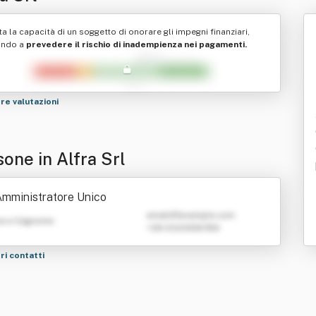
ta la capacità di un soggetto di onorare gli impegni finanziari,
ando a
prevedere il rischio di inadempienza nei pagamenti.
tre valutazioni
one in Alfra Srl
mministratore Unico
emailATexample.com
e e Cognome
+39 0123456789
tri contatti