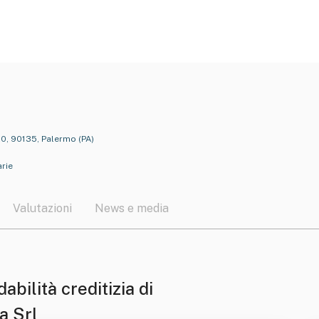
20, 90135, Palermo (PA)
arie
Valutazioni
News e media
dabilità creditizia di
a Srl