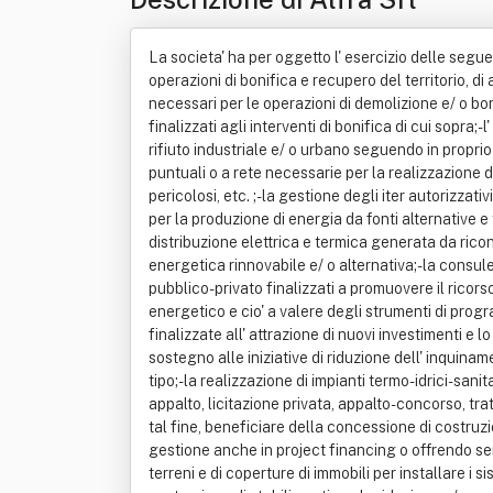
La societa' ha per oggetto l' esercizio delle seguen
operazioni di bonifica e recupero del territorio, di
necessari per le operazioni di demolizione e/ o boni
finalizzati agli interventi di bonifica di cui sopra;
rifiuto industriale e/ o urbano seguendo in proprio 
puntuali o a rete necessarie per la realizzazione d
pericolosi, etc. ;- la gestione degli iter autorizzati
per la produzione di energia da fonti alternative e t
distribuzione elettrica e termica generata da riconver
energetica rinnovabile e/ o alternativa;- la consu
pubblico- privato finalizzati a promuovere il ricors
energetico e cio' a valere degli strumenti di progra
finalizzate all' attrazione di nuovi investimenti e 
sostegno alle iniziative di riduzione dell' inquinam
tipo;- la realizzazione di impianti termo- idrici- san
appalto, licitazione privata, appalto- concorso, tr
tal fine, beneficiare della concessione di costruz
gestione anche in project financing o offrendo servi
terreni e di coperture di immobili per installare i si