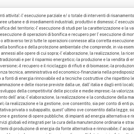
ti attivita':- l' esecuzione parziale e/ o totale di interventi di risanamen
 aree urbane e di insediamenti industriali, produttivi e dismessi;- l' esec
fica del territorio;- l' esecuzione di studi per la caratterizzazione e la 
- l' esecuzione di operazioni di bonifica e recupero per l' esecuzione di mo
o attraverso terzi tutte le operazioni connesse alla corretta esecuzione d
ella bonifica e della protezione ambientale che comprende, in via esempli
vi annessi alle opere di cui sopra;- l' elaborazione, la realizzazione, la ric
radizionali e per il risparmio energetico;- la produzione e la vendita di en
sione;- il recupero e il riciclaggio di rifiuti e di biomasse;- la produzione
lenza tecnica, amministrativa ed economico- finanziaria nella predisposi
o a fonti di energia rinnovabile ed a tecniche costruttive che rispettino l
mmazione e delle risorse previste dalla ue, dall' italia e dagli enti local
lo sviluppo della competitivita' delle piccole e medie imprese;- la valorizz
ento dell' aria;- l' elaborazione, la realizzazione e la conduzione della m
itari;- la realizzazione e la gestione, ove consentito, sia per conto di enti p
attativa privata o subappalto, quest' ultimo ove consentito dalla legge, s
ione e gestione di opere pubbliche, di impianti ad energia alternativa e
zi globali ed integrati per la cura della manutenzione ordinaria e straordi
stemi di produzione di energia da fonte alternativa e rinnovabile;- l' acquist