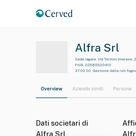
Alfra Srl
Sede legale:
Via Termini Imerese, 
P.IVA:
02585520410
37.00.00
:
Gestione delle reti fogn
Overview
Aziende simili
Persone
Dati societari di
Affi
Alfra Srl
Alfr