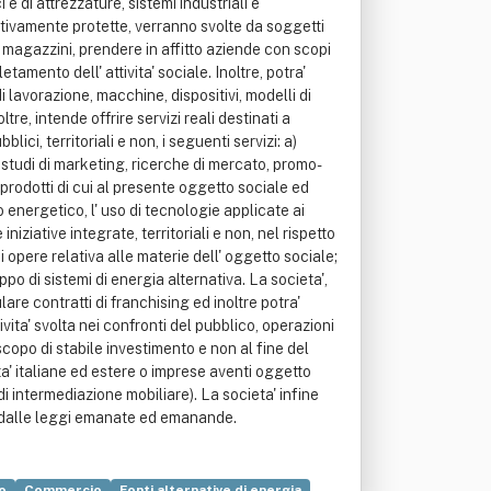
e di attrezzature, sistemi industriali e
slativamente protette, verranno svolte da soggetti
ti e magazzini, prendere in affitto aziende con scopi
amento dell' attivita' sociale. Inoltre, potra'
i lavorazione, macchine, dispositivi, modelli di
tre, intende offrire servizi reali destinati a
ici, territoriali e non, i seguenti servizi: a)
) studi di marketing, ricerche di mercato, promo-
e prodotti di cui al presente oggetto sociale ed
o energetico, l' uso di tecnologie applicate ai
iniziative integrate, territoriali e non, nel rispetto
 opere relativa alle materie dell' oggetto sociale;
po di sistemi di energia alternativa. La societa',
lare contratti di franchising ed inoltre potra'
ita' svolta nei confronti del pubblico, operazioni
scopo di stabile investimento e non al fine del
a' italiane ed estere o imprese aventi oggetto
di intermediazione mobiliare). La societa' infine
sti dalle leggi emanate ed emanande.
o
Commercio
Fonti alternative di energia