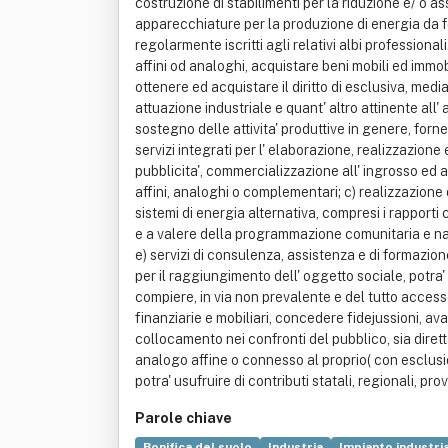
costruzione di stabilimenti per la riduzione e/ o as
apparecchiature per la produzione di energia da fon
regolarmente iscritti agli relativi albi professionali
affini od analoghi, acquistare beni mobili ed immobi
ottenere ed acquistare il diritto di esclusiva, medi
attuazione industriale e quant' altro attinente all' 
sostegno delle attivita' produttive in genere, fornen
servizi integrati per l' elaborazione, realizzazione
pubblicita', commercializzazione all' ingrosso ed al
affini, analoghi o complementari; c) realizzazione d
sistemi di energia alternativa, compresi i rapporti co
e a valere della programmazione comunitaria e nazio
e) servizi di consulenza, assistenza e di formazion
per il raggiungimento dell' oggetto sociale, potra' 
compiere, in via non prevalente e del tutto access
finanziarie e mobiliari, concedere fidejussioni, av
collocamento nei confronti del pubblico, sia diret
analogo affine o connesso al proprio( con esclusione
potra' usufruire di contributi statali, regionali, 
Parole chiave
Bonifica del suolo
Industria
Impianto industri