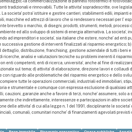
semblaggio;- la commercializzazione di pannelli fototermici e fotovoltaici 
ti tradizionali e rinnovabili. Tutte le attivita' sopradescritte, ove legi
. La societa' potra' istituire e gestire cantieri, stabilimenti edili, impian
li, macchine ed attrezzi di lavoro che si rendessero necessari per l' esplet
ante brevetto o marchio, di disegni, prodotti, strumenti, metodi, processi d
ambiente ed allo sviluppo di sistemi di energia alternativa. La societa', inol
do ad imprenditori e societa', sia italiane che estere, nonche' ad enti pubbl
 e successiva gestione di interventi finalizzati al risparmio energetico; b
 dettaglio, distribuzione, franchising, gestione aziendale di tutti i beni 
i ricerche, analisi e valutazioni tecniche su problemi inerenti il risparmi
n enti competenti, enti di ricerca, universita', anche al fine di realizzare 
nale sul tema; d) attivita' di elaborazione, direzione lavori e collaudi di
e con riguardo alle problematiche del risparmio energetico e dello svilup
compiere tutte le operazioni commerciali, industriali ed immobiliari, stipu
oria e strumentale e comunque con espressa esclusione di qualsiasi attiv
alli, cauzioni, garanzie anche a favore di terzi, nonche' assumere, solo a 
tamente che indirettamente, interessenze e partecipazioni in altre societ
 delle attivita' di cui alla legge n. 1 del 1991, disciplinante le societa' 
provinciali, comunali, comunitari nonche' di finanziamenti agevolati previ
ale
Bene immobile
Risparmio energetico
Opere pubbliche
Appalt