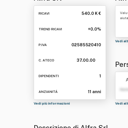
Valu
540.0 K €
RICAVI
aiut
+0.0%
TREND RICAVI
Vedi al
02585520410
P.IVA
37.00.00
C. ATECO
Pers
1
DIPENDENTI
A
Nom
11 anni
ANZIANITÁ
Vedi più informazioni
Vedi al
Descrizione di Alfra Srl