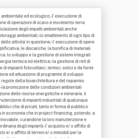
to ambientale ed ecologico;- l' esecuzione di
uzione di operazioni di scavo e movimento terra
valutazione degli impatti ambientali anche
nitoraggi ambientali;- lo smaltimento di ogni tipo di
elle attivita' in questione;- l' esecuzione di opere
ficativa, le discariche, la bonifica di materiali
erca, lo sviluppo e la gestione di sistemi integrati
ergia termica ed elettrica;- la gestione di reti di
 di impianti fotovoltaici, termici, eolici e da fonte
zione ed attuazione di programmi di sviluppo
e regole della bioarchitettura e del risparmio
i;- la promozione delle condizioni ambientali
azione delle risorse energetiche e minerarie, il
anutenzione di impianti industriali di qualunque
ubblici che di privati, tanto in forma di pubblico
ia in economia che in project financing, potendo, a
 rinnovabile, curandone la loro manutenzione e
naria degli impianti;- l' acquisto e/ o affitto di
o e/ o affitto di terreni e/ o immobili per la