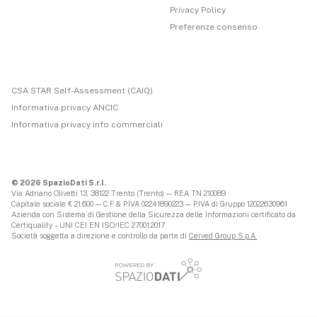
Privacy Policy
Preferenze consenso
CSA STAR Self-Assessment (CAIQ)
Informativa privacy ANCIC
Informativa privacy info commerciali
© 2026 SpazioDati S.r.l.
Via Adriano Olivetti 13, 38122 Trento (Trento) — REA TN 210089
Capitale sociale € 21.600 — C.F & P.IVA 02241890223 — P.IVA di Gruppo 12022630961
Azienda con Sistema di Gestione della Sicurezza delle Informazioni certificato da
Certiquality – UNI CEI EN ISO/IEC 27001:2017
Società soggetta a direzione e controllo da parte di
Cerved Group S.p.A.