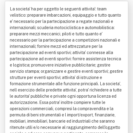
s. Di Bongiovanni Celestina & C.
La societa' ha per oggetto le seguenti attivita': team
velistico: preparare imbarcazioni, equipaggio e tutto quanto
e' necessario per la partecipazione a regate nazionali e
internazionali; scuderia motociclistica e automobilistica:
preparare mezzi meccanici, piloti e tutto quanto e'
necessario per la partecipazione a competizioni nazionali e
internazionali; fornire mezzi ed attrezzature per la
partecipazione ad eventi sportivi; attivita' connesse alla
partecipazione ad eventi sportivi: fornire assistenza tecnica
e logistica; promuovere iniziative pubblicitarie; gestire
servizio stampa; organizzare e gestire eventi sportivi; gestire
strutture per eventi sportivi; attivita' di istruzione e
formazione strumentale alle funzione principali. La societa',
nell esercizio delle predette attivita', potra' richiedere a tutte
le autorita' pubbliche e private ogni opportuna licenza ed
autorizzazione. Essa potra' inoltre compiere tutte le
operazioni commerciali, compresi la compravendita e la
permuta di beni strumentali e l import/export, finanziarie,
mobiliari, immobiliari, bancarie ed industriali che saranno
ritenute utili e/o necessarie al raggiungimento dell'oggetto