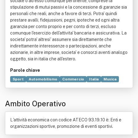
sociale o ad esso comunque pertinente, comprese la
stipulazione di mutui passivi e la concessione di garanzie sia
personali che reali, anche a favore di terzi. Potra' quindi
prestare avalli, fidejussioni, pegni, ipoteche ed ogni altra
garanzia per conto proprio e per conto di terzi, escluso
comunque l'esercizio dell'attivita' bancaria e assicurativa. La
societa' potra' altresi' assumere sia direttamente che
indirettamente interessenze o partecipazioni, anche
azionarie, in altre imprese, societa' e consorzi aventi analogo
oggetto, sia in italia che all'estero.
Parole chiave
Sport
Automobilismo
Commercio
Italia
Musica
Pegno
Commercio internazionale
Compravendita
Formazione
Imbarcazione
Oggetto (diritto)
Regata
Ambito Operativo
Vela (sport)
L'attività economica con codice ATECO 93.19.10 è: Enti e
organizzazioni sportive, promozione di eventi sportivi.