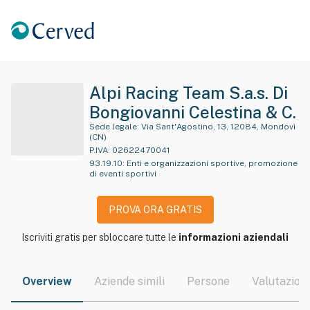
Alpi Racing Team S.a.s. Di
Bongiovanni Celestina & C.
Sede legale:
Via Sant'Agostino, 13, 12084, Mondovì
(CN)
P.IVA:
02622470041
93.19.10
:
Enti e organizzazioni sportive, promozione
di eventi sportivi
PROVA ORA GRATIS
Iscriviti gratis per sbloccare tutte le
informazioni aziendali
Overview
Aziende simili
Persone
Valutazioni