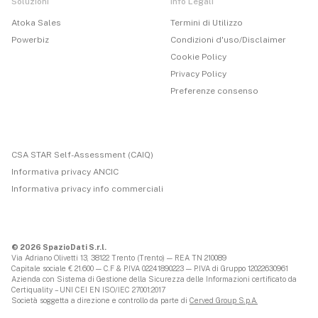
Soluzioni
Info Legali
Atoka Sales
Termini di Utilizzo
Powerbiz
Condizioni d'uso/Disclaimer
Cookie Policy
Privacy Policy
Preferenze consenso
CSA STAR Self-Assessment (CAIQ)
Informativa privacy ANCIC
Informativa privacy info commerciali
© 2026 SpazioDati S.r.l.
Via Adriano Olivetti 13, 38122 Trento (Trento) — REA TN 210089
Capitale sociale € 21.600 — C.F & P.IVA 02241890223 — P.IVA di Gruppo 12022630961
Azienda con Sistema di Gestione della Sicurezza delle Informazioni certificato da
Certiquality – UNI CEI EN ISO/IEC 27001:2017
Società soggetta a direzione e controllo da parte di
Cerved Group S.p.A.