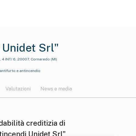
 Unidet Srl"
, 4 INT/ 6, 20007, Cornaredo (MI)
antifurto e antincendio
Valutazioni
News e media
dabilità creditizia di
tincendi Unidet Srl"