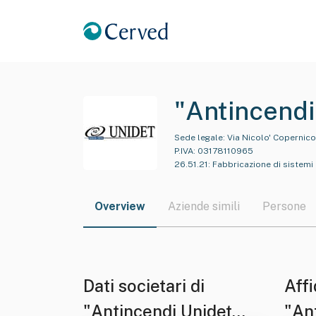
"Antincendi
Sede legale:
Via Nicolo' Copernico
P.IVA:
03178110965
26.51.21
:
Fabbricazione di sistemi 
Overview
Aziende simili
Persone
Dati societari di
Affi
"Antincendi Unidet
"An