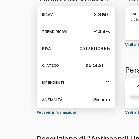
Srl"
Valu
3.3 M €
RICAVI
aiut
+14.4%
TREND RICAVI
Vedi al
03178110965
P.IVA
26.51.21
C. ATECO
Per
11
DIPENDENTI
A
Nom
25 anni
ANZIANITÁ
Vedi più informazioni
Vedi al
Descrizione di "Antincendi Un