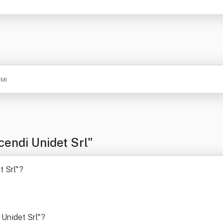
 MI
endi Unidet Srl"
t Srl"
?
 Unidet Srl"
?