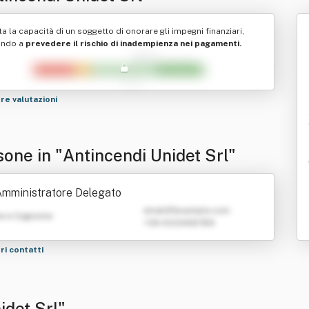
ta la capacità di un soggetto di onorare gli impegni finanziari,
ando a
prevedere il rischio di inadempienza nei pagamenti.
tre valutazioni
sone in "Antincendi Unidet Srl"
mministratore Delegato
emailATexample.com
e e Cognome
+39 0123456789
tri contatti
idet Srl"