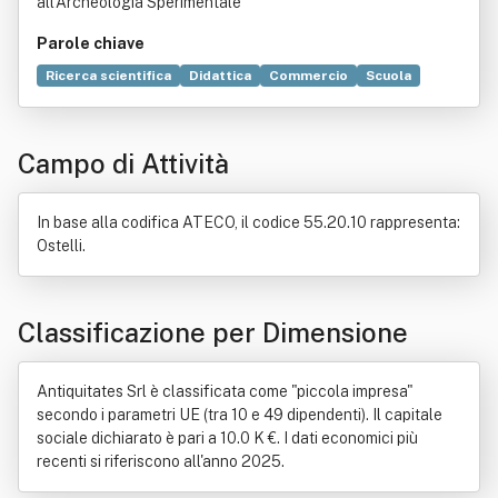
all’Archeologia Sperimentale
Parole chiave
Ricerca scientifica
Didattica
Commercio
Scuola
Archeologia sperimentale
Formazione
Metallo
Compravendita
Bene immobile
Costruzione
Campo di Attività
Importazione
Industria
Prodotto (economia)
Produzione
Rappresentanza
Servizio
In base alla codifica ATECO, il codice 55.20.10 rappresenta:
Ostelli.
Classificazione per Dimensione
Antiquitates Srl è classificata come "piccola impresa"
secondo i parametri UE (tra 10 e 49 dipendenti). Il capitale
sociale dichiarato è pari a 10.0 K €. I dati economici più
recenti si riferiscono all'anno 2025.