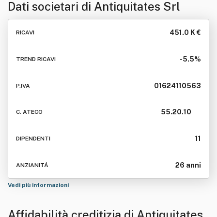
Dati societari di
Antiquitates Srl
451.0 K €
RICAVI
-5.5%
TREND RICAVI
01624110563
P.IVA
55.20.10
C. ATECO
11
DIPENDENTI
26 anni
ANZIANITÁ
Vedi più informazioni
Affidabilità creditizia di
Antiquitates