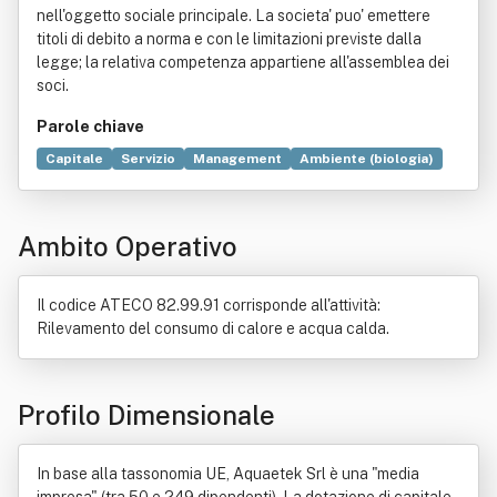
nell'oggetto sociale principale. La societa' puo' emettere
titoli di debito a norma e con le limitazioni previste dalla
legge; la relativa competenza appartiene all'assemblea dei
soci.
Parole chiave
Capitale
Servizio
Management
Ambiente (biologia)
Tecnica
Acqua
ISO 9001
Manutenzione
Commercio
Appalto
Documento
Elettronica
Giardino
Legge
Ambito Operativo
Trasporto
Il codice ATECO 82.99.91 corrisponde all'attività:
Rilevamento del consumo di calore e acqua calda.
Profilo Dimensionale
In base alla tassonomia UE, Aquaetek Srl è una "media