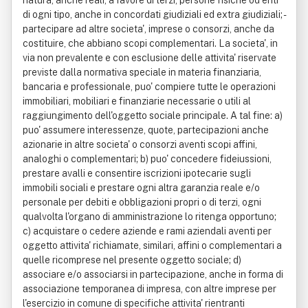
natura, anche reali, a favore di terzi, persone fisiche od enti
di ogni tipo, anche in concordati giudiziali ed extra giudiziali; -
partecipare ad altre societa', imprese o consorzi, anche da
costituire, che abbiano scopi complementari. La societa', in
via non prevalente e con esclusione delle attivita' riservate
previste dalla normativa speciale in materia finanziaria,
bancaria e professionale, puo' compiere tutte le operazioni
immobiliari, mobiliari e finanziarie necessarie o utili al
raggiungimento dell'oggetto sociale principale. A tal fine: a)
puo' assumere interessenze, quote, partecipazioni anche
azionarie in altre societa' o consorzi aventi scopi affini,
analoghi o complementari; b) puo' concedere fideiussioni,
prestare avalli e consentire iscrizioni ipotecarie sugli
immobili sociali e prestare ogni altra garanzia reale e/o
personale per debiti e obbligazioni propri o di terzi, ogni
qualvolta l'organo di amministrazione lo ritenga opportuno;
c) acquistare o cedere aziende e rami aziendali aventi per
oggetto attivita' richiamate, similari, affini o complementari a
quelle ricomprese nel presente oggetto sociale; d)
associare e/o associarsi in partecipazione, anche in forma di
associazione temporanea di impresa, con altre imprese per
l'esercizio in comune di specifiche attivita' rientranti