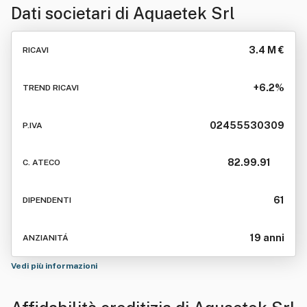
Dati societari di
Aquaetek Srl
3.4 M €
RICAVI
+6.2%
TREND RICAVI
02455530309
P.IVA
82.99.91
C. ATECO
61
DIPENDENTI
19 anni
ANZIANITÁ
Vedi più informazioni