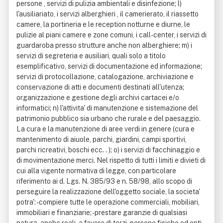
persone , servizi di pulizia ambientali e disinfezione; l)
l'ausiliariato, i servizi alberghieri , il camerierato, il riassetto
camere, la portineria e le reception notturne e diurne, le
pulizie al piani camere e zone comuni, i call- center, i servizi di
guardaroba presso strutture anche non alberghiere; m) i
servizi di segreteria e ausiliari, quali solo a titolo
esemplificativo, servizi di documentazione ed informazione;
servizi di protocollazione, catalogazione, archiviazione e
conservazione di atti e documenti destinati all'utenza;
organizzazione e gestione degli archivi cartacei e/o
informatici; n) l'attivita' di manutenzione e sistemazione del
patrimonio pubblico sia urbano che rurale e del paesaggio.
La cura e la manutenzione di aree verdi in genere (cura e
mantenimento di aiuole, parchi, giardini, campi sportivi,
parchi ricreativi, boschi ecc. . ); o) i servizi di facchinaggio e
di movimentazione merci. Nel rispetto di tutti i limiti e divieti di
cui alla vigente normativa di legge, con particolare
riferimento ai d. Lgs. N. 385/93 e n. 58/98, allo scopo di
perseguire la realizzazione dell'oggetto sociale, la societa'
potra': - compiere tutte le operazione commerciali, mobiliari,
immobiliari e finanziarie; - prestare garanzie di qualsiasi