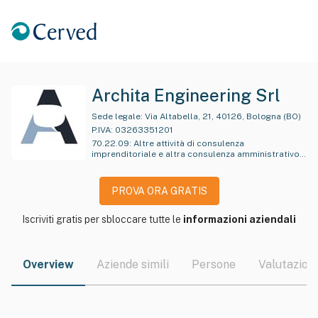
Archita Engineering Srl
Sede legale:
Via Altabella, 21, 40126, Bologna (BO)
P.IVA:
03263351201
70.22.09
:
Altre attività di consulenza
imprenditoriale e altra consulenza amministrativo-
gestionale e pianificazione aziendale
PROVA ORA GRATIS
Iscriviti gratis per sbloccare tutte le
informazioni aziendali
Overview
Aziende simili
Persone
Valutazioni