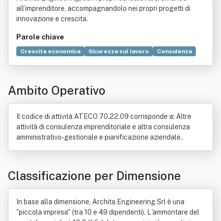
all’imprenditore, accompagnandolo nei propri progetti di
innovazione e crescita.
Parole chiave
Crescita economica
Sicurezza sul lavoro
Consulenza
Energia
Tecnologia
Certificazione
Ingegneria
Innovazione
Produzione
Imprenditore
Ambito Operativo
Ricerca scientifica
Energy Service Company
Industria
Moby Dick
Diagnosi energetica
Progettazione
Certificato bianco
Strumento di misura
Sicurezza
Il codice di attività ATECO 70.22.09 corrisponde a: Altre
Sviluppo sostenibile
Commercio
Ingegneria civile
attività di consulenza imprenditoriale e altra consulenza
Macchina
Misurazione
Ordine professionale
amministrativo-gestionale e pianificazione aziendale.
Radioprotezione
Settore primario
Classificazione per Dimensione
In base alla dimensione, Archita Engineering Srl è una
"piccola impresa" (tra 10 e 49 dipendenti). L'ammontare del