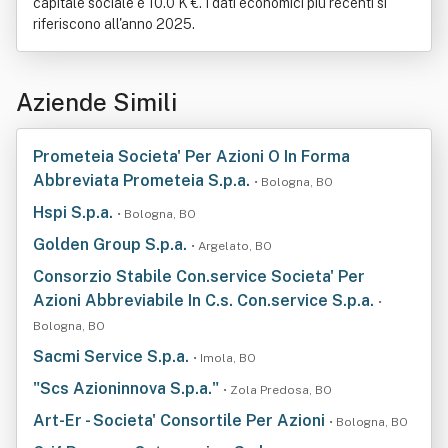
capitale sociale è 10.0 K €. I dati economici più recenti si
riferiscono all'anno 2025.
Aziende Simili
Prometeia Societa' Per Azioni O In Forma
Abbreviata Prometeia S.p.a.
• Bologna, BO
Hspi S.p.a.
• Bologna, BO
Golden Group S.p.a.
• Argelato, BO
Consorzio Stabile Con.service Societa' Per
Azioni Abbreviabile In C.s. Con.service S.p.a.
•
Bologna, BO
Sacmi Service S.p.a.
• Imola, BO
"Scs Azioninnova S.p.a."
• Zola Predosa, BO
Art-Er - Societa' Consortile Per Azioni
• Bologna, BO