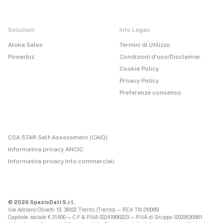
Soluzioni
Info Legali
Atoka Sales
Termini di Utilizzo
Powerbiz
Condizioni d'uso/Disclaimer
Cookie Policy
Privacy Policy
Preferenze consenso
CSA STAR Self-Assessment (CAIQ)
Informativa privacy ANCIC
Informativa privacy info commerciali
© 2026 SpazioDati S.r.l.
Via Adriano Olivetti 13, 38122 Trento (Trento) — REA TN 210089
Capitale sociale € 21.600 — C.F & P.IVA 02241890223 — P.IVA di Gruppo 12022630961