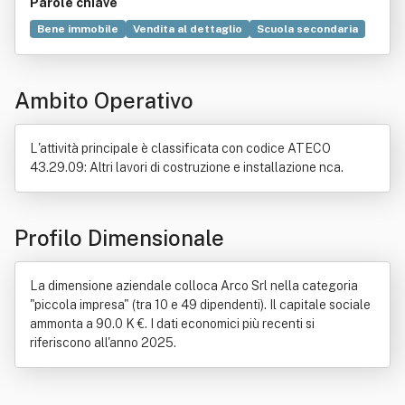
Parole chiave
Bene immobile
Vendita al dettaglio
Scuola secondaria
Interior design
Casa
Mobile (arredamento)
Legge
Sito web
Arredamento
Italia
Commercio
Ambito Operativo
Elettrodomestico
Illuminazione
Industria
Natura
Ricerca scientifica
L'attività principale è classificata con codice ATECO
43.29.09: Altri lavori di costruzione e installazione nca.
Profilo Dimensionale
La dimensione aziendale colloca Arco Srl nella categoria
"piccola impresa" (tra 10 e 49 dipendenti). Il capitale sociale
ammonta a 90.0 K €. I dati economici più recenti si
riferiscono all'anno 2025.