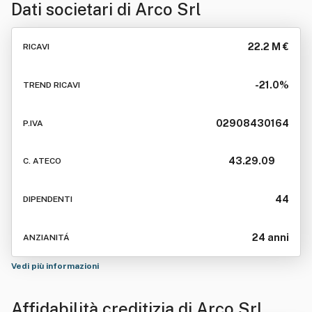
Dati societari di
Arco Srl
22.2 M €
RICAVI
-21.0%
TREND RICAVI
02908430164
P.IVA
43.29.09
C. ATECO
44
DIPENDENTI
24 anni
ANZIANITÁ
Vedi più informazioni
Affidabilità creditizia di
Arco Srl