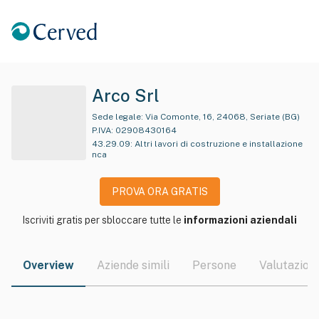
Arco Srl
Sede legale:
Via Comonte, 16, 24068, Seriate (BG)
P.IVA:
02908430164
43.29.09
:
Altri lavori di costruzione e installazione
nca
PROVA ORA GRATIS
Iscriviti gratis per sbloccare tutte le
informazioni aziendali
Overview
Aziende simili
Persone
Valutazioni