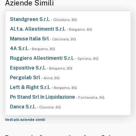
Aziende Simili
Standgreen S.r.l.
• Chiuduno, BG
Al.f.a. Allestimenti S.r.l.
• Bergamo, BG
Manusa Italia Srl
• Calcinate, BG
4A S.r.l.
• Bergamo, BG
Ruggiero Allestimenti S.r.l.
• Spirano, BG
Espositiva S.r.l.
• Bergamo, BG
Pergolab Srl
• Almè, BG
Left & Right S.r.l.
• Bergamo, BG
Pn Stand Srl In Liquidazione
• Fontanella, BG
Danca S.r.l.
• Clusone, BG
Vedi più aziende simili