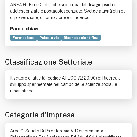
AREA G – È un Centro che si occupa del disagio psichico
tico Per Adolescenti Ed Adulti Srl
adolescenziale e postadolescenziale. Svolge attività clinica,
di prevenzione, di formazione e di ricerca.
Parole chiave
Formazione
Psicologia
Ricerca scientifica
Prevenzione (medicina)
Psicologia clinica
Scuola
Adolescenza
Psicoterapia
Performance
Classificazione Settoriale
Modello (scienza)
Ospedale
Scienza
Scuola privata
Settore immobiliare
Tecnica
Il settore di attività (codice ATECO 72.20.00) è: Ricerca e
sviluppo sperimentale nel campo delle scienze sociali e
umanistiche.
Categoria d'Impresa
Area G. Scuola Di Psicoterapia Ad Orientamento