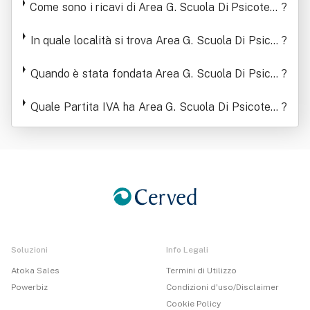
Come sono i ricavi di Area G. Scuola Di Psicotera
ti Ed Adulti Srl
?
pia Ad Orientamento Psicoanalitico Per Adolesce
nti Ed Adulti Srl negli ultimi anni
In quale località si trova Area G. Scuola Di Psicot
?
erapia Ad Orientamento Psicoanalitico Per Adole
scenti Ed Adulti Srl
Quando è stata fondata Area G. Scuola Di Psicot
?
erapia Ad Orientamento Psicoanalitico Per Adole
scenti Ed Adulti Srl
Quale Partita IVA ha Area G. Scuola Di Psicotera
?
pia Ad Orientamento Psicoanalitico Per Adolesce
nti Ed Adulti Srl
Soluzioni
Info Legali
Atoka Sales
Termini di Utilizzo
Powerbiz
Condizioni d'uso/Disclaimer
Cookie Policy