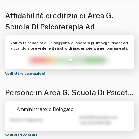
Affidabilità creditizia di
Area G.
Scuola Di Psicoterapia Ad
Orientamento Psicoanalitico Per
Valuta la capacità di un soggetto di onorare gli impegni finanziari,
Adolescenti Ed Adulti Srl
aiutando a
prevedere il rischio di inadempienza nei pagamenti.
Vedi altre valutazioni
Persone in Area G. Scuola Di Psicote
rapia Ad Orientamento Psicoanalitic
Amministratore Delegato
o Per Adolescenti Ed Adulti Srl
emailATexample.com
Nome e Cognome
+39 0123456789
Vedi altri contatti