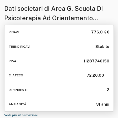
Dati societari di
Area G. Scuola Di
Psicoterapia Ad Orientamento
Psicoanalitico Per Adolescenti Ed
776.0 K €
RICAVI
Adulti Srl
Stabile
TREND RICAVI
11287740150
P.IVA
72.20.00
C. ATECO
2
DIPENDENTI
31 anni
ANZIANITÁ
Vedi più informazioni