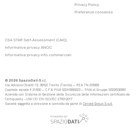
Privacy Policy
Preferenze consenso
CSA STAR Self-Assessment (CAIQ)
Informativa privacy ANCIC
Informativa privacy info commerciali
© 2026 SpazioDati S.r.l.
Via Adriano Olivetti 13, 38122 Trento (Trento) — REA TN 210089
Capitale sociale € 21.600 — C.F & P.IVA 02241890223 — P.IVA di Gruppo 12022630961
Azienda con Sistema di Gestione della Sicurezza delle Informazioni certificato da
Certiquality – UNI CEI EN ISO/IEC 27001:2017
Società soggetta a direzione e controllo da parte di
Cerved Group S.p.A.