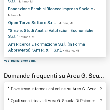
S.r.l.
• Milano, MI
Fondazione Bambini Bicocca Impresa Sociale
•
Milano, MI
Open Terzo Settore S.r.l.
• Milano, MI
"S.a.v.e. Studi Analisi Valutazioni Economiche
S.r.l."
• Milano, MI
Aifi Ricerca E Formazione S.r.l. (In Forma
Abbreviata) "Aifi R. & F. S.r.l.
• Milano, MI
Vedi più aziende simili
Domande frequenti su Area G. Scuol
a Di Psicoterapia Ad Orientamento P
Dove trovo informazioni online su Area G. Scuola
?
sicoanalitico Per Adolescenti Ed Adu
Di Psicoterapia Ad Orientamento Psicoanalitico
Per Adolescenti Ed Adulti Srl
Quali sono i ricavi di Area G. Scuola Di Psicoterap
?
lti Srl
ia Ad Orientamento Psicoanalitico Per Adolescen