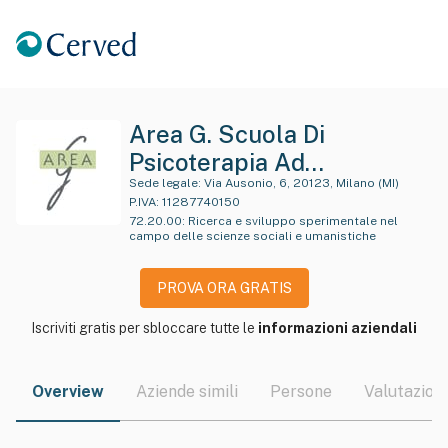
Area G. Scuola Di
Psicoterapia Ad
Orientamento
Sede legale:
Via Ausonio, 6, 20123, Milano (MI)
P.IVA:
11287740150
Psicoanalitico Per
72.20.00
:
Ricerca e sviluppo sperimentale nel
campo delle scienze sociali e umanistiche
Adolescenti Ed Adulti Srl
PROVA ORA GRATIS
Iscriviti gratis per sbloccare tutte le
informazioni aziendali
Overview
Aziende simili
Persone
Valutazioni