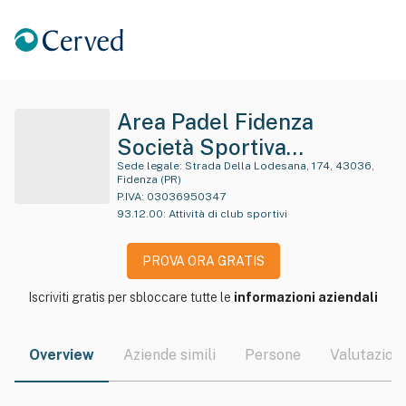
Area Padel Fidenza
Società Sportiva
Dilettantistica A
Sede legale:
Strada Della Lodesana, 174, 43036,
Fidenza (PR)
Responsabi Lita' Limitata
P.IVA:
03036950347
93.12.00
:
Attività di club sportivi
PROVA ORA GRATIS
Iscriviti gratis per sbloccare tutte le
informazioni aziendali
Overview
Aziende simili
Persone
Valutazioni