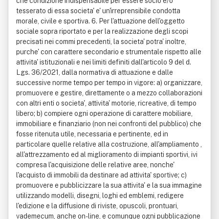
che condizione indispensabile per essere socio e/o
tesserato di essa societa' e' un'irreprensibile condotta
morale, civile e sportiva. 6. Per l'attuazione dell'oggetto
sociale sopra riportato e per la realizzazione degli scopi
precisati nei commi precedenti, la societa' potra' inoltre,
purche' con carattere secondario e strumentale rispetto alle
attivita' istituzionali e nei limiti definiti dall'articolo 9 del d.
Lgs. 36/2021, dalla normativa di attuazione e dalle
successive norme tempo per tempo in vigore: a) organizzare,
promuovere e gestire, direttamente o a mezzo collaborazioni
con altri enti o societa', attivita' motorie, ricreative, di tempo
libero; b) compiere ogni operazione di carattere mobiliare,
immobiliare e finanziario (non nei confronti del pubblico) che
fosse ritenuta utile, necessaria e pertinente, ed in
particolare quelle relative alla costruzione, all'ampliamento ,
all'attrezzamento ed al miglioramento di impianti sportivi, ivi
compresa l'acquisizione delle relative aree, nonche'
l'acquisto di immobili da destinare ad attivita' sportive; c)
promuovere e pubblicizzare la sua attivita' e la sua immagine
utilizzando modelli, disegni, loghi ed emblemi, redigere
l'edizione e la diffusione di riviste, opuscoli, prontuari,
vademecum, anche on-line, e comunque ogni pubblicazione