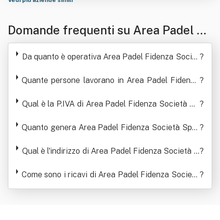
Vedi più aziende simili
Domande frequenti su Area Padel Fi
denza Società Sportiva Dilettantistic
Da quanto è operativa Area Padel Fidenza Societ
?
a A Responsabi Lita' Limitata
à Sportiva Dilettantistica A Responsabi Lita' Limit
Quante persone lavorano in Area Padel Fidenza
ata
?
Società Sportiva Dilettantistica A Responsabi Lit
a' Limitata
Qual è la P.IVA di Area Padel Fidenza Società Sp
?
ortiva Dilettantistica A Responsabi Lita' Limitata
Quanto genera Area Padel Fidenza Società Spor
?
tiva Dilettantistica A Responsabi Lita' Limitata in
termini di ricavi
Qual è l'indirizzo di Area Padel Fidenza Società S
?
portiva Dilettantistica A Responsabi Lita' Limitata
Come sono i ricavi di Area Padel Fidenza Società
?
Sportiva Dilettantistica A Responsabi Lita' Limita
ta negli ultimi anni