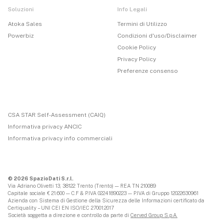
Soluzioni
Info Legali
Atoka Sales
Termini di Utilizzo
Powerbiz
Condizioni d'uso/Disclaimer
Cookie Policy
Privacy Policy
Preferenze consenso
CSA STAR Self-Assessment (CAIQ)
Informativa privacy ANCIC
Informativa privacy info commerciali
© 2026 SpazioDati S.r.l.
Via Adriano Olivetti 13, 38122 Trento (Trento) — REA TN 210089
Capitale sociale € 21.600 — C.F & P.IVA 02241890223 — P.IVA di Gruppo 12022630961
Azienda con Sistema di Gestione della Sicurezza delle Informazioni certificato da
Certiquality – UNI CEI EN ISO/IEC 27001:2017
Società soggetta a direzione e controllo da parte di
Cerved Group S.p.A.