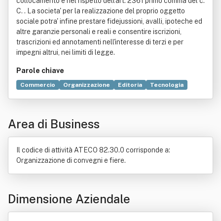
collocamento e nel rispetto dell'art. 2361 primo comma del c.
C. . La societa' per la realizzazione del proprio oggetto
sociale potra' infine prestare fidejussioni, avalli, ipoteche ed
altre garanzie personali e reali e consentire iscrizioni,
trascrizioni ed annotamenti nell'interesse di terzi e per
impegni altrui, nei limiti di legge.
Parole chiave
Commercio
Organizzazione
Editoria
Tecnologia
Televisione
Convegno
Cultura
Distribuzione commerciale
Manifesto (stampato)
Area di Business
Promozione
Pubblicità
Quotidiano
Il codice di attività ATECO 82.30.0 corrisponde a:
Organizzazione di convegni e fiere.
Dimensione Aziendale