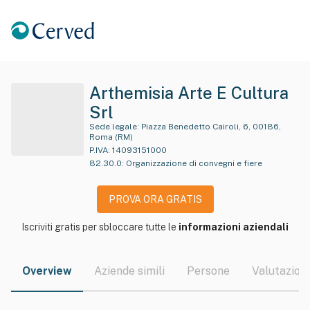
Arthemisia Arte E Cultura
Srl
Sede legale:
Piazza Benedetto Cairoli, 6, 00186,
Roma (RM)
P.IVA:
14093151000
82.30.0
:
Organizzazione di convegni e fiere
PROVA ORA GRATIS
Iscriviti gratis per sbloccare tutte le
informazioni aziendali
Overview
Aziende simili
Persone
Valutazioni