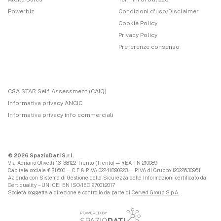
Powerbiz
Condizioni d'uso/Disclaimer
Cookie Policy
Privacy Policy
Preferenze consenso
CSA STAR Self-Assessment (CAIQ)
Informativa privacy ANCIC
Informativa privacy info commerciali
© 2026 SpazioDati S.r.l.
Via Adriano Olivetti 13, 38122 Trento (Trento) — REA TN 210089
Capitale sociale € 21.600 — C.F & P.IVA 02241890223 — P.IVA di Gruppo 12022630961
Azienda con Sistema di Gestione della Sicurezza delle Informazioni certificato da
Certiquality – UNI CEI EN ISO/IEC 27001:2017
Società soggetta a direzione e controllo da parte di
Cerved Group S.p.A.