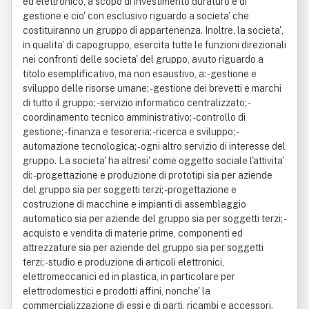
ed elettronico, a scopo di investimento duraturo e di
gestione e cio' con esclusivo riguardo a societa' che
costituiranno un gruppo di appartenenza. Inoltre, la societa',
in qualita' di capogruppo, esercita tutte le funzioni direzionali
nei confronti delle societa' del gruppo, avuto riguardo a
titolo esemplificativo, ma non esaustivo, a: - gestione e
sviluppo delle risorse umane; - gestione dei brevetti e marchi
di tutto il gruppo; - servizio informatico centralizzato; -
coordinamento tecnico amministrativo; - controllo di
gestione; - finanza e tesoreria; - ricerca e sviluppo; -
automazione tecnologica; - ogni altro servizio di interesse del
gruppo. La societa' ha altresi' come oggetto sociale l'attivita'
di: - progettazione e produzione di prototipi sia per aziende
del gruppo sia per soggetti terzi; - progettazione e
costruzione di macchine e impianti di assemblaggio
automatico sia per aziende del gruppo sia per soggetti terzi; -
acquisto e vendita di materie prime, componenti ed
attrezzature sia per aziende del gruppo sia per soggetti
terzi; - studio e produzione di articoli elettronici,
elettromeccanici ed in plastica, in particolare per
elettrodomestici e prodotti affini, nonche' la
commercializzazione di essi e di parti, ricambi e accessori.