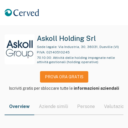
Askoll Holding Srl
Sede legale:
Via Industria, 30, 36031, Dueville (VI)
P.IVA:
02140510245
70.10.00
:
Attività delle holding impegnate nelle
attività gestionali (holding operative)
PROVA ORA GRATIS
Iscriviti gratis per sbloccare tutte le
informazioni aziendali
Overview
Aziende simili
Persone
Valutazioni