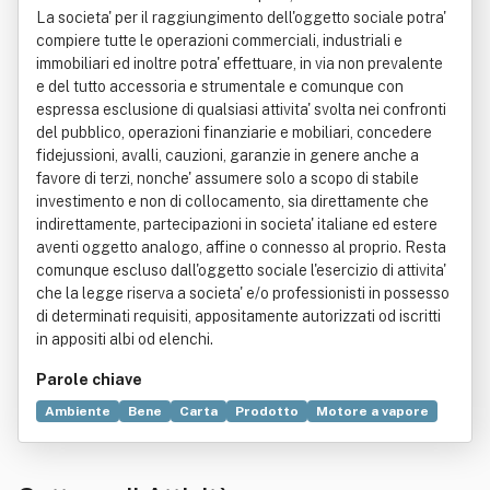
La societa' per il raggiungimento dell'oggetto sociale potra'
compiere tutte le operazioni commerciali, industriali e
immobiliari ed inoltre potra' effettuare, in via non prevalente
e del tutto accessoria e strumentale e comunque con
espressa esclusione di qualsiasi attivita' svolta nei confronti
del pubblico, operazioni finanziarie e mobiliari, concedere
fidejussioni, avalli, cauzioni, garanzie in genere anche a
favore di terzi, nonche' assumere solo a scopo di stabile
investimento e non di collocamento, sia direttamente che
indirettamente, partecipazioni in societa' italiane ed estere
aventi oggetto analogo, affine o connesso al proprio. Resta
comunque escluso dall'oggetto sociale l'esercizio di attivita'
che la legge riserva a societa' e/o professionisti in possesso
di determinati requisiti, appositamente autorizzati od iscritti
in appositi albi od elenchi.
Parole chiave
Ambiente
Bene
Carta
Prodotto
Motore a vapore
Produzione
Strategia
Fabbrica
Elettronica
Natura
Ingegneria
Progettazione
Automazione