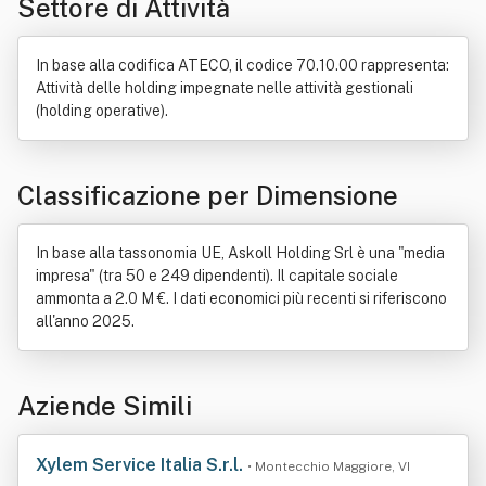
Settore di Attività
Elettrodomestici
Servizio
Bene immobile
Distribuzione commerciale
Gruppo sociale
Gruppo societario
Industria
Investimento
In base alla codifica ATECO, il codice 70.10.00 rappresenta:
Materie prime
Tecnologia
Attività delle holding impegnate nelle attività gestionali
(holding operative).
Classificazione per Dimensione
In base alla tassonomia UE, Askoll Holding Srl è una "media
impresa" (tra 50 e 249 dipendenti). Il capitale sociale
ammonta a 2.0 M €. I dati economici più recenti si riferiscono
all'anno 2025.
Aziende Simili
Xylem Service Italia S.r.l.
• Montecchio Maggiore, VI