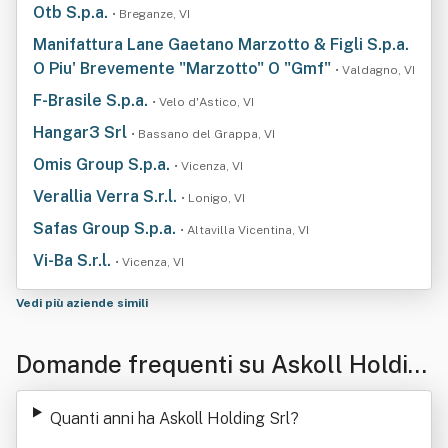
Otb S.p.a.
• Breganze, VI
Manifattura Lane Gaetano Marzotto & Figli S.p.a.
O Piu' Brevemente "Marzotto" O "Gmf"
• Valdagno, VI
F-Brasile S.p.a.
• Velo d'Astico, VI
Hangar3 Srl
• Bassano del Grappa, VI
Omis Group S.p.a.
• Vicenza, VI
Verallia Verra S.r.l.
• Lonigo, VI
Safas Group S.p.a.
• Altavilla Vicentina, VI
Vi-Ba S.r.l.
• Vicenza, VI
Vedi più aziende simili
Domande frequenti su Askoll Holdin
g Srl
Quanti anni ha Askoll Holding Srl
?