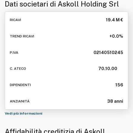
Dati societari di
Askoll Holding Srl
19.4 M €
RICAVI
+0.0%
TREND RICAVI
02140510245
P.IVA
70.10.00
C. ATECO
156
DIPENDENTI
38 anni
ANZIANITÁ
Vedi più informazioni
Affidabilità creditizia di
Askoll