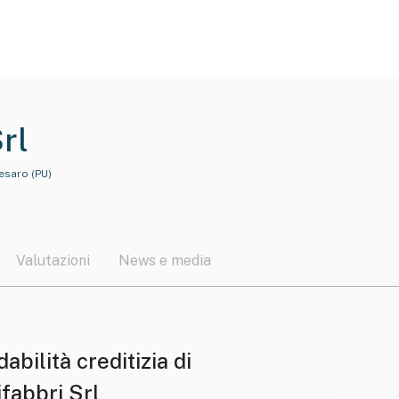
rl
Pesaro (PU)
Valutazioni
News e media
dabilità creditizia di
fabbri Srl