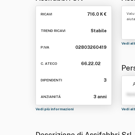
Valu
716.0 K €
RICAVI
aiut
Stabile
TREND RICAVI
Vedi al
02803260419
P.IVA
66.22.02
C. ATECO
Per
3
DIPENDENTI
Nom
3 anni
ANZIANITÁ
Vedi più informazioni
Vedi al
Descrizione di Assifabbri Srl