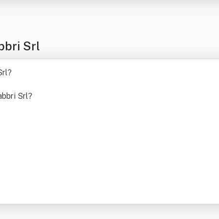
bri Srl
Srl
?
abbri Srl
?