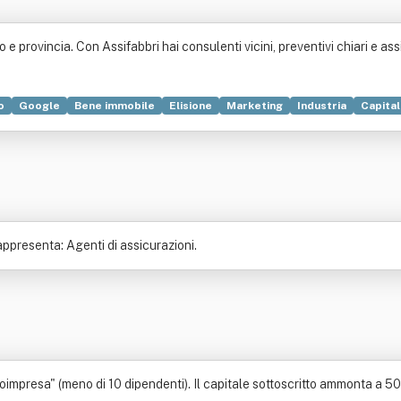
e provincia. Con Assifabbri hai consulenti vicini, preventivi chiari e assi
o
Google
Bene immobile
Elisione
Marketing
Industria
Capita
appresenta: Agenti di assicurazioni.
oimpresa" (meno di 10 dipendenti). Il capitale sottoscritto ammonta a 50.0