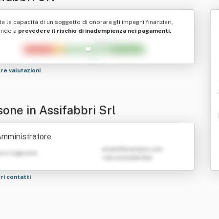
ta la capacità di un soggetto di onorare gli impegni finanziari,
ando a
prevedere il rischio di inadempienza nei pagamenti.
tre valutazioni
sone in Assifabbri Srl
Amministratore
emailATexample.com
e e Cognome
+39 0123456789
tri contatti