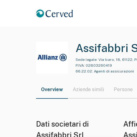
Assifabbri S
Sede legale:
Via Icaro, 18, 61122, 
P.IVA:
02803260419
66.22.02
:
Agenti di assicurazioni
Overview
Aziende simili
Persone
Dati societari di
Affi
Assifabbri Srl
Assi