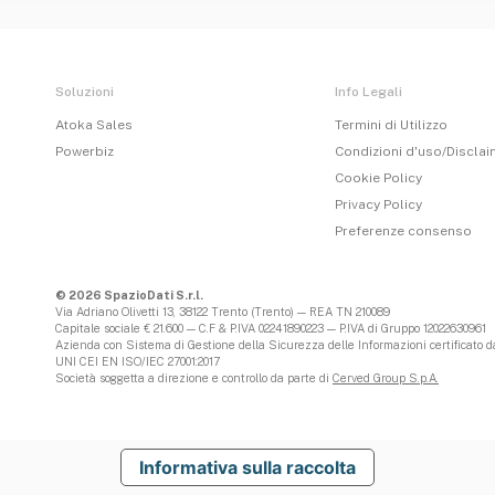
Soluzioni
Info Legali
Atoka Sales
Termini di Utilizzo
Powerbiz
Condizioni d'uso/Discla
Cookie Policy
Privacy Policy
Preferenze consenso
© 2026 SpazioDati S.r.l.
Via Adriano Olivetti 13, 38122 Trento (Trento) — REA TN 210089
Capitale sociale € 21.600 — C.F & P.IVA 02241890223 — P.IVA di Gruppo 12022630961
Azienda con Sistema di Gestione della Sicurezza delle Informazioni certificato da
UNI CEI EN ISO/IEC 27001:2017
Società soggetta a direzione e controllo da parte di
Cerved Group S.p.A.
Informativa sulla raccolta