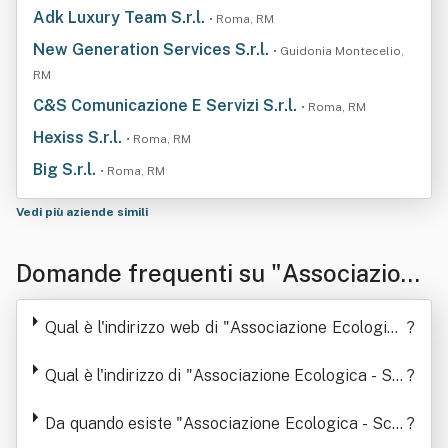
Adk Luxury Team S.r.l.
• Roma, RM
New Generation Services S.r.l.
• Guidonia Montecelio,
RM
C&S Comunicazione E Servizi S.r.l.
• Roma, RM
Hexiss S.r.l.
• Roma, RM
Big S.r.l.
• Roma, RM
Vedi più aziende simili
Domande frequenti su "Associazione
Ecologica - Scientifica Culturale Mar
Qual è l'indirizzo web di "Associazione Ecologica
?
eamico - Onlus "
- Scientifica Culturale Mareamico - Onlus "
Qual è l'indirizzo di "Associazione Ecologica - Sci
?
entifica Culturale Mareamico - Onlus "
Da quando esiste "Associazione Ecologica - Scie
?
ntifica Culturale Mareamico - Onlus "