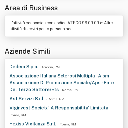
Area di Business
Ecologia
Folclore
Natura
Occupazione
Oggetto (filosofia)
Profitto
Realtà
Settore primario
Turismo
L'attività economica con codice ATECO 96.09.09 è: Altre
attività di servizi per la persona nca.
Aziende Simili
Dedem S.p.a.
• Ariccia, RM
Associazione Italiana Sclerosi Multipla - Aism -
Associazione Di Promozione Sociale/Aps - Ente
Del Terzo Settore/Ets
• Roma, RM
Asf Servizi S.r.l.
• Roma, RM
Viginvest Societa' A Responsabilita' Limitata
•
Roma, RM
Hexiss Vigilanza S.r.l.
• Roma, RM