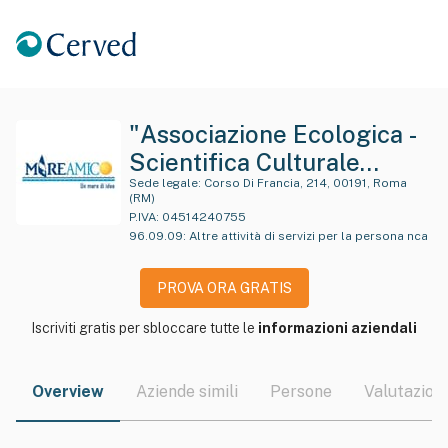
"Associazione Ecologica -
Scientifica Culturale
Mareamico - Onlus "
Sede legale:
Corso Di Francia, 214, 00191, Roma
(RM)
P.IVA:
04514240755
96.09.09
:
Altre attività di servizi per la persona nca
PROVA ORA GRATIS
Iscriviti gratis per sbloccare tutte le
informazioni aziendali
Overview
Aziende simili
Persone
Valutazioni