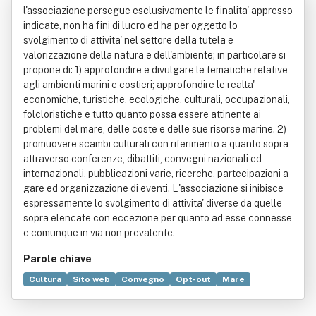
l'associazione persegue esclusivamente le finalita' appresso
- Onlus "
indicate, non ha fini di lucro ed ha per oggetto lo
svolgimento di attivita' nel settore della tutela e
valorizzazione della natura e dell'ambiente; in particolare si
propone di: 1) approfondire e divulgare le tematiche relative
agli ambienti marini e costieri; approfondire le realta'
economiche, turistiche, ecologiche, culturali, occupazionali,
folcloristiche e tutto quanto possa essere attinente ai
problemi del mare, delle coste e delle sue risorse marine. 2)
promuovere scambi culturali con riferimento a quanto sopra
attraverso conferenze, dibattiti, convegni nazionali ed
internazionali, pubblicazioni varie, ricerche, partecipazioni a
gare ed organizzazione di eventi. L'associazione si inibisce
espressamente lo svolgimento di attivita' diverse da quelle
sopra elencate con eccezione per quanto ad esse connesse
e comunque in via non prevalente.
Parole chiave
Cultura
Sito web
Convegno
Opt-out
Mare
Organizzazione
Costa
Ricerca scientifica
Economia
Teleologia
Associazione (diritto)
Biodiversità