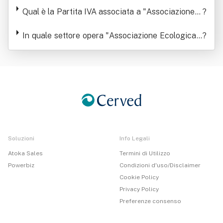
Qual è la Partita IVA associata a "Associazione E
?
cologica - Scientifica Culturale Mareamico - Onl
us "
In quale settore opera "Associazione Ecologica -
?
Scientifica Culturale Mareamico - Onlus "
Soluzioni
Info Legali
Atoka Sales
Termini di Utilizzo
Powerbiz
Condizioni d'uso/Disclaimer
Cookie Policy
Privacy Policy
Preferenze consenso