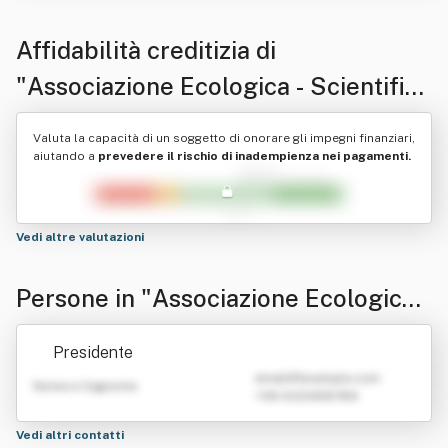
Affidabilità creditizia di
"Associazione Ecologica - Scientifica
Culturale Mareamico - Onlus "
Valuta la capacità di un soggetto di onorare gli impegni finanziari,
aiutando a
prevedere il rischio di inadempienza nei pagamenti.
Vedi altre valutazioni
Persone in "Associazione Ecologica -
Scientifica Culturale Mareamico - On
Presidente
lus "
emailATexample.com
Nome e Cognome
+39 0123456789
Vedi altri contatti