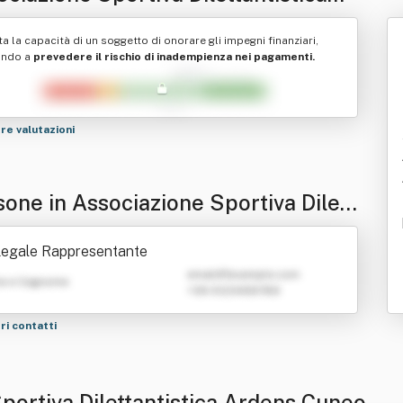
ens Cuneo
ta la capacità di un soggetto di onorare gli impegni finanziari,
ando a
prevedere il rischio di inadempienza nei pagamenti.
tre valutazioni
sone in Associazione Sportiva Dilett
istica Ardens Cuneo
Legale Rappresentante
emailATexample.com
e e Cognome
+39 0123456789
tri contatti
portiva Dilettantistica Ardens Cuneo