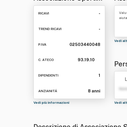
Dilettantistica Ardens
Ard
Valu
-
RICAVI
Cuneo
aiut
-
TREND RICAVI
Vedi al
02503440048
P.IVA
93.19.10
C. ATECO
Per
ant
1
DIPENDENTI
Nom
8 anni
ANZIANITÁ
Vedi più informazioni
Vedi al
Descrizione di Associazione S