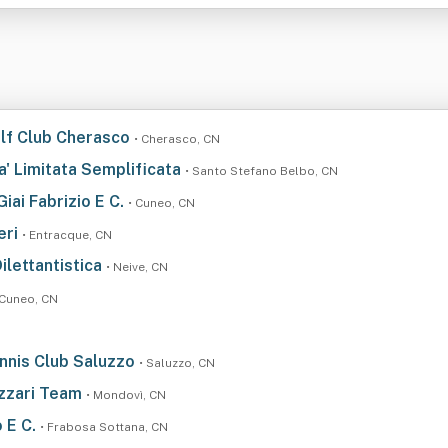
olf Club Cherasco
• Cherasco, CN
a' Limitata Semplificata
• Santo Stefano Belbo, CN
Giai Fabrizio E C.
• Cuneo, CN
eri
• Entracque, CN
ilettantistica
• Neive, CN
 Cuneo, CN
ennis Club Saluzzo
• Saluzzo, CN
azzari Team
• Mondovì, CN
o E C.
• Frabosa Sottana, CN