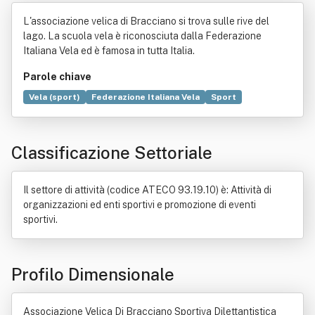
Bracciano Sportiva Dilettantistica
L'associazione velica di Bracciano si trova sulle rive del
lago. La scuola vela è riconosciuta dalla Federazione
Italiana Vela ed è famosa in tutta Italia.
Parole chiave
Vela (sport)
Federazione Italiana Vela
Sport
Associazione (diritto)
Collina
Numero
Dilettante
Lago di Bracciano
Comitato olimpico nazionale italiano
Classificazione Settoriale
Autorità
Contratto
Formazione professionale
Locazione
Norma giuridica
Ordinamento giuridico
Stato federale
Il settore di attività (codice ATECO 93.19.10) è: Attività di
organizzazioni ed enti sportivi e promozione di eventi
sportivi.
Profilo Dimensionale
Associazione Velica Di Bracciano Sportiva Dilettantistica