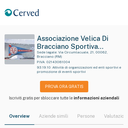
Associazione Velica Di
Bracciano Sportiva
Dilettantistica
Sede legale:
Via Circumlacuale, 21, 00062,
Bracciano (RM)
P.IVA:
02143081004
93.19.10
:
Attività di organizzazioni ed enti sportivi e
promozione di eventi sportivi
PROVA ORA GRATIS
Iscriviti gratis per sbloccare tutte le
informazioni aziendali
Overview
Aziende simili
Persone
Valutazioni