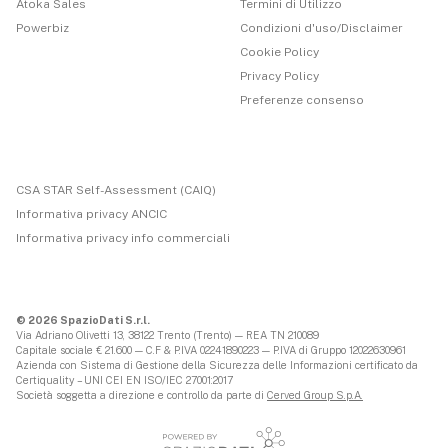
Atoka Sales
Termini di Utilizzo
Powerbiz
Condizioni d'uso/Disclaimer
Cookie Policy
Privacy Policy
Preferenze consenso
CSA STAR Self-Assessment (CAIQ)
Informativa privacy ANCIC
Informativa privacy info commerciali
© 2026 SpazioDati S.r.l.
Via Adriano Olivetti 13, 38122 Trento (Trento) — REA TN 210089
Capitale sociale € 21.600 — C.F & P.IVA 02241890223 — P.IVA di Gruppo 12022630961
Azienda con Sistema di Gestione della Sicurezza delle Informazioni certificato da
Certiquality – UNI CEI EN ISO/IEC 27001:2017
Società soggetta a direzione e controllo da parte di
Cerved Group S.p.A.