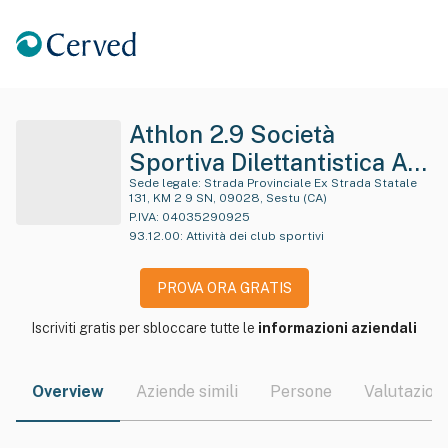
Athlon 2.9 Società
Sportiva Dilettantistica A
Responsabilita' Li Mitata
Sede legale:
Strada Provinciale Ex Strada Statale
131, KM 2 9 SN, 09028, Sestu (CA)
P.IVA:
04035290925
93.12.00
:
Attività dei club sportivi
PROVA ORA GRATIS
Iscriviti gratis per sbloccare tutte le
informazioni aziendali
Overview
Aziende simili
Persone
Valutazioni