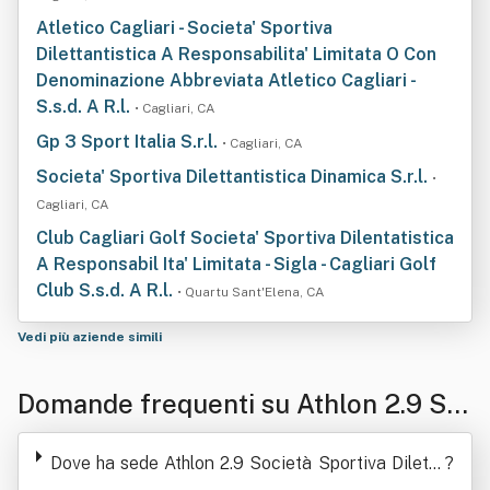
Atletico Cagliari - Societa' Sportiva
Dilettantistica A Responsabilita' Limitata O Con
Denominazione Abbreviata Atletico Cagliari -
S.s.d. A R.l.
• Cagliari, CA
Gp 3 Sport Italia S.r.l.
• Cagliari, CA
Societa' Sportiva Dilettantistica Dinamica S.r.l.
•
Cagliari, CA
Club Cagliari Golf Societa' Sportiva Dilentatistica
A Responsabil Ita' Limitata - Sigla - Cagliari Golf
Club S.s.d. A R.l.
• Quartu Sant'Elena, CA
Vedi più aziende simili
Domande frequenti su Athlon 2.9 So
cietà Sportiva Dilettantistica A Respo
Dove ha sede Athlon 2.9 Società Sportiva Diletta
?
nsabilita' Li Mitata
ntistica A Responsabilita' Li Mitata