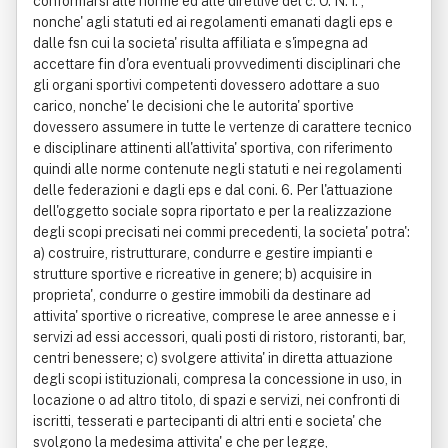
conformarsi alle norme ed alle direttive del c. O. N. I. ,
nonche' agli statuti ed ai regolamenti emanati dagli eps e
dalle fsn cui la societa' risulta affiliata e s'impegna ad
accettare fin d'ora eventuali provvedimenti disciplinari che
gli organi sportivi competenti dovessero adottare a suo
carico, nonche' le decisioni che le autorita' sportive
dovessero assumere in tutte le vertenze di carattere tecnico
e disciplinare attinenti all'attivita' sportiva, con riferimento
quindi alle norme contenute negli statuti e nei regolamenti
delle federazioni e dagli eps e dal coni. 6. Per l'attuazione
dell'oggetto sociale sopra riportato e per la realizzazione
degli scopi precisati nei commi precedenti, la societa' potra':
a) costruire, ristrutturare, condurre e gestire impianti e
strutture sportive e ricreative in genere; b) acquisire in
proprieta', condurre o gestire immobili da destinare ad
attivita' sportive o ricreative, comprese le aree annesse e i
servizi ad essi accessori, quali posti di ristoro, ristoranti, bar,
centri benessere; c) svolgere attivita' in diretta attuazione
degli scopi istituzionali, compresa la concessione in uso, in
locazione o ad altro titolo, di spazi e servizi, nei confronti di
iscritti, tesserati e partecipanti di altri enti e societa' che
svolgono la medesima attivita' e che per legge,