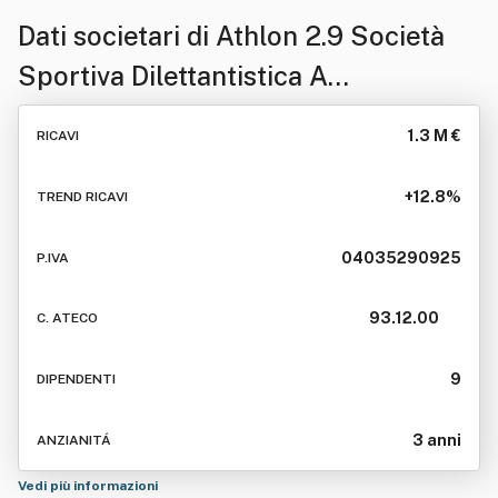
Dati societari di
Athlon 2.9 Società
Sportiva Dilettantistica A
Responsabilita' Li Mitata
1.3 M €
RICAVI
+12.8%
TREND RICAVI
04035290925
P.IVA
93.12.00
C. ATECO
9
DIPENDENTI
3 anni
ANZIANITÁ
Vedi più informazioni