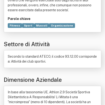
ovvero che vengono esercitate solo dagli iscritti in albi
professionali, ovvero, infine, che comunque non possono
essere esercitate dalla presente societa'.
Parole chiave
Fitness
Sport
Muscoli
Organizzazione
Personal trainer
Apparato circolatorio
Formazione
Resistenza elettrica
Essere
Salute
Fisica
Molecola
Settore di Attività
Norma giuridica
Comitato olimpico nazionale italiano
Bene immobile
Cultura
Dilettante
Individuo
Mezzo di comunicazione di massa
Regolamento
Secondo lo standard ATECO, il codice 93.12.00 corrisponde
Servizio
a: Attività dei club sportivi.
Dimensione Aziendale
In base alla tassonomia UE, Athlon 2.9 Società Sportiva
Dilettantistica A Responsabilita' Li Mitata è una
"microimpresa" (meno di 10 dipendenti). La società ha un