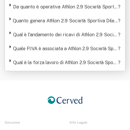
Da quanto è operativa Athlon 2.9 Società Sportiv
?
a Dilettantistica A Responsabilita' Li Mitata
Quanto genera Athlon 2.9 Società Sportiva Dilett
?
antistica A Responsabilita' Li Mitata in termini di
ricavi
Qual è l'andamento dei ricavi di Athlon 2.9 Societ
?
à Sportiva Dilettantistica A Responsabilita' Li Mit
ata
Quale P.IVA è associata a Athlon 2.9 Società Spor
?
tiva Dilettantistica A Responsabilita' Li Mitata
Qual è la forza lavoro di Athlon 2.9 Società Sporti
?
va Dilettantistica A Responsabilita' Li Mitata
Soluzioni
Info Legali