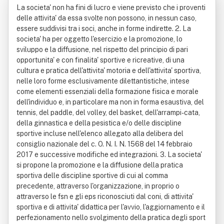
La societa' non ha fini di lucro e viene previsto che i proventi
a' Li Mitata
delle attivita' da essa svolte non possono, in nessun caso,
essere suddivisi tra i soci, anche in forme indirette. 2. La
societa' ha per oggetto l'esercizio e la promozione, lo
sviluppo e la diffusione, nel rispetto del principio di pari
opportunita' e con finalita' sportive e ricreative, di una
cultura e pratica dell'attivita' motoria e dell'attivita' sportiva,
nelle loro forme esclusivamente dilettantistiche, intese
come elementi essenziali della formazione fisica e morale
dell'individuo e, in particolare ma non in forma esaustiva, del
tennis, del paddle, del volley, del basket, dell'arrampi-cata,
della ginnastica e della pesistica e/o delle discipline
sportive incluse nell'elenco allegato alla delibera del
consiglio nazionale del c. O. N. I. N. 1568 del 14 febbraio
2017 e successive modifiche ed integrazioni. 3. La societa'
si propone la promozione e la diffusione della pratica
sportiva delle discipline sportive di cui al comma
precedente, attraverso l'organizzazione, in proprio o
attraverso le fsn e gli eps riconosciuti dal coni, di attivita'
sportiva e di attivita' didattica per l'avvio, l'aggiornamento e il
perfezionamento nello svolgimento della pratica degli sport