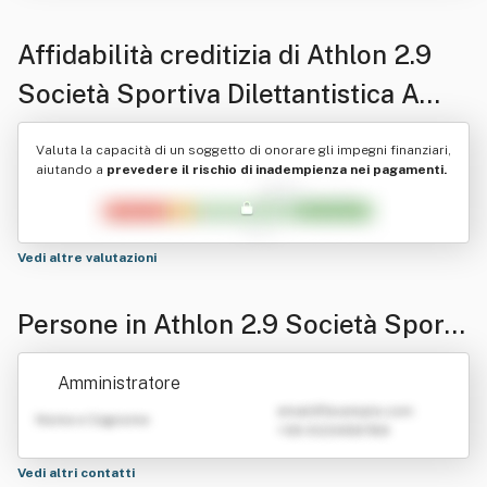
Affidabilità creditizia di
Athlon 2.9
Società Sportiva Dilettantistica A
Responsabilita' Li Mitata
Valuta la capacità di un soggetto di onorare gli impegni finanziari,
aiutando a
prevedere il rischio di inadempienza nei pagamenti.
Vedi altre valutazioni
Persone in Athlon 2.9 Società Sporti
va Dilettantistica A Responsabilita' Li
Amministratore
Mitata
emailATexample.com
Nome e Cognome
+39 0123456789
Vedi altri contatti