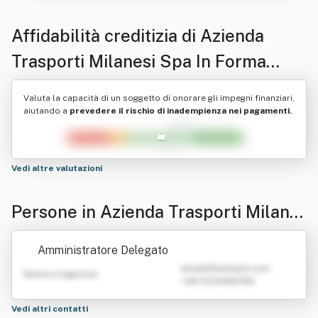
Affidabilità creditizia di
Azienda
Trasporti Milanesi Spa In Forma
Abbreviata A.t.m. S .P.a.
Valuta la capacità di un soggetto di onorare gli impegni finanziari,
aiutando a
prevedere il rischio di inadempienza nei pagamenti.
Vedi altre valutazioni
Persone in Azienda Trasporti Milane
si Spa In Forma Abbreviata A.t.m. S .
Amministratore Delegato
P.a.
emailATexample.com
Nome e Cognome
+39 0123456789
Vedi altri contatti