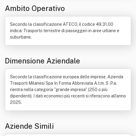
Ambito Operativo
Storia di Milano
Tram
Diritti umani
Europa
Lago
Pagina web
Proprietà
Servizio
Sito web
Strategia militare
Ferrovia
Italia
Motore elettrico
Secondo la classificazione ATECO, il codice 49.31.00
Polizia
Sicurezza
Strategia
Accessibilità
Gasolio
indica: Trasporto terrestre di passeggeri in aree urbane e
Metropolitana
Comunicazione
Decreto legislativo
suburbane.
People mover
Arcigay
Città metropolitana
Interesse pubblico
Trasparenza
Consiglio di amministrazione
Funicolare Como-Brunate
Dimensione Aziendale
Manifestazione
Cultura
Filobus
Ricerca scientifica
Radio (elettronica)
Rete tranviaria
Appalto
Autobus
Secondo la classificazione europea delle imprese, Azienda
Consulenza
Distribuzione commerciale
Elettronica
Trasporti Milanesi Spa In Forma Abbreviata A.t.m. S .P.a.
Mezzo di comunicazione di massa
Progettazione
rientra nella categoria "grande impresa" (250 o più
Programmazione (informatica)
Rete di computer
dipendenti). I dati economici più recenti si riferiscono all'anno
2025.
Aziende Simili