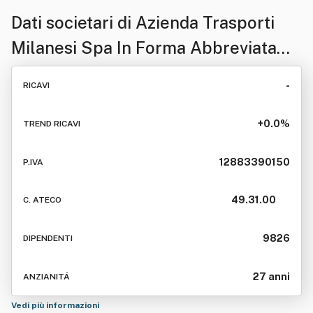
Dati societari di
Azienda Trasporti
Milanesi Spa In Forma Abbreviata
A.t.m. S .P.a.
-
RICAVI
+0.0%
TREND RICAVI
12883390150
P.IVA
49.31.00
C. ATECO
9826
DIPENDENTI
27 anni
ANZIANITÁ
Vedi più informazioni