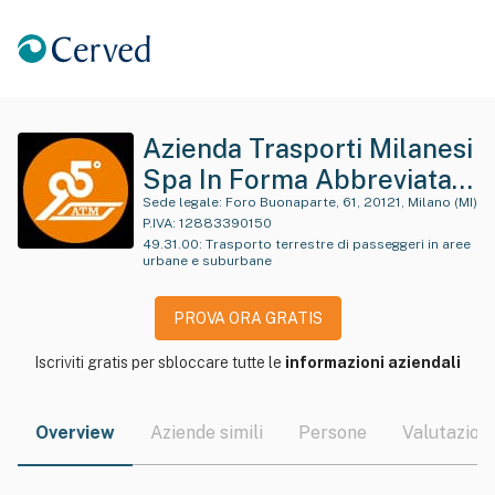
Azienda Trasporti Milanesi
Spa In Forma Abbreviata
A.t.m. S .P.a.
Sede legale:
Foro Buonaparte, 61, 20121, Milano (MI)
P.IVA:
12883390150
49.31.00
:
Trasporto terrestre di passeggeri in aree
urbane e suburbane
PROVA ORA GRATIS
Iscriviti gratis per sbloccare tutte le
informazioni aziendali
Overview
Aziende simili
Persone
Valutazioni