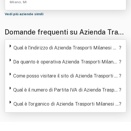
Milano, MI
Vedi più aziende simili
Domande frequenti su Azienda Trasp
orti Milanesi Spa In Forma Abbreviat
Qual è l'indirizzo di Azienda Trasporti Milanesi Sp
?
a A.t.m. S .P.a.
a In Forma Abbreviata A.t.m. S .P.a.
Da quanto è operativa Azienda Trasporti Milanes
?
i Spa In Forma Abbreviata A.t.m. S .P.a.
Come posso visitare il sito di Azienda Trasporti M
?
ilanesi Spa In Forma Abbreviata A.t.m. S .P.a.
Qual è il numero di Partita IVA di Azienda Traspor
?
ti Milanesi Spa In Forma Abbreviata A.t.m. S .P.a.
Qual è l'organico di Azienda Trasporti Milanesi S
?
pa In Forma Abbreviata A.t.m. S .P.a.