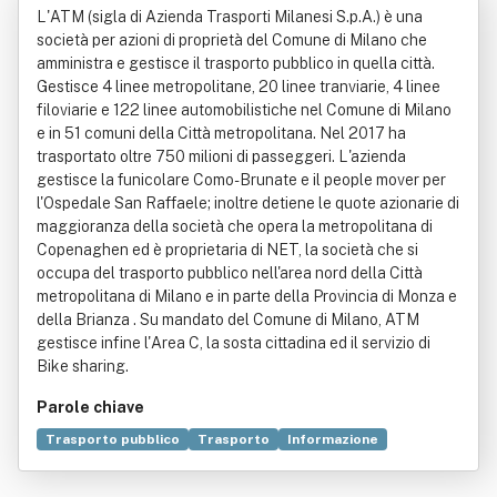
L'ATM (sigla di Azienda Trasporti Milanesi S.p.A.) è una
S .P.a.
società per azioni di proprietà del Comune di Milano che
amministra e gestisce il trasporto pubblico in quella città.
Gestisce 4 linee metropolitane, 20 linee tranviarie, 4 linee
filoviarie e 122 linee automobilistiche nel Comune di Milano
e in 51 comuni della Città metropolitana. Nel 2017 ha
trasportato oltre 750 milioni di passeggeri. L'azienda
gestisce la funicolare Como-Brunate e il people mover per
l'Ospedale San Raffaele; inoltre detiene le quote azionarie di
maggioranza della società che opera la metropolitana di
Copenaghen ed è proprietaria di NET, la società che si
occupa del trasporto pubblico nell'area nord della Città
metropolitana di Milano e in parte della Provincia di Monza e
della Brianza . Su mandato del Comune di Milano, ATM
gestisce infine l'Area C, la sosta cittadina ed il servizio di
Bike sharing.
Parole chiave
Trasporto pubblico
Trasporto
Informazione
Database
Economia
Foro Bonaparte
Giochi della XVII Olimpiade
Orientamento sessuale