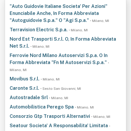
"Auto Guidovie Italiane Societa' Per Azioni"
Enunciabile Anche, In Forma Abbreviata
"Autoguidovie S.p.a." O "Agi S.p.a."
• Milano, MI
Terravision Electric S.p.a.
• Milano, MI
Nord Est Trasporti S.r.l. O, In Forma Abbreviata
Net S.r.l.
• Milano, MI
Ferrovie Nord Milano Autoservizi S.p.a. O In
Forma Abbreviata "Fn M Autoservizi S.p.a."
•
Milano, MI
Movibus S.r.l.
• Milano, MI
Caronte S.r.l.
• Sesto San Giovanni, MI
Autostradale Srl
• Milano, MI
Automobilistica Perego Spa
• Milano, MI
Consorzio Gtp Trasporti Alternativi
• Milano, MI
Seatour Societa' A Responsabilita' Limitata
•