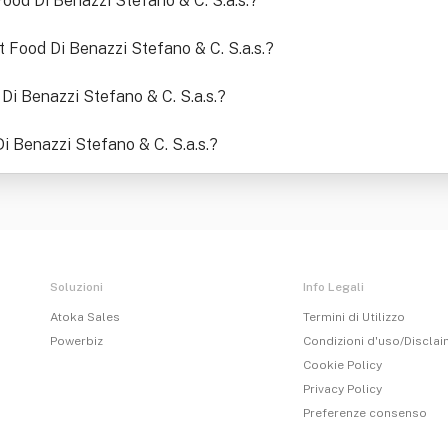
 Food Di Benazzi Stefano & C. S.a.s.
?
et Food Di Benazzi Stefano & C. S.a.s.
?
d Di Benazzi Stefano & C. S.a.s.
?
i Benazzi Stefano & C. S.a.s.
?
Soluzioni
Info Legali
Atoka Sales
Termini di Utilizzo
Powerbiz
Condizioni d'uso/Discla
Cookie Policy
Privacy Policy
Preferenze consenso