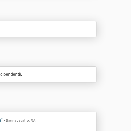
 dipendenti).
a"
• Bagnacavallo, RA