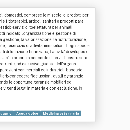
mali domestici, comprese le miscele, di prodotti per
i e fitioterapici, articoli sanitari e prodotti para
tici; - servizi di toelettatura per animali
ti indicati; - l'organizzazione e gestione di
 la gestione, la valorizzazione, la ristrutturazione,
, l esercizio di attivita' immobiliari di ogni specie;
tti di locazione finanziaria, l attivita' di sviluppo di
vita' in proprio o per conto di terzi di costruzioni
ccorrente, ad esclusivo giudizio dell'organo
, operazioni commerciali ed industriali, bancarie,
liari; - concedere fidejussioni, avalli e garanzie
cedendo le opportune garanzie mobiliari ed
le vigenti leggi in materia e con esclusione, in
quario
Acqua dolce
Medicina veterinaria