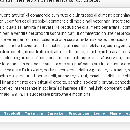
uenti attivita': - il commercio al minuto e all'ingrosso di alimenti per ani
er il comfort degli stessi; - il commercio di medicinali veterinari, integrator
 qualsiasi attivita' riservata; - la produzione di alimenti per animali domes
er la vendita dei prodotti sopra indicati; - il commercio on line dei prodot
 da veterinari, con esclusione di qualsiasi attivita' riservata; - l acquisto,
ne, anche frazionata, di immobili e patrimoni immobiliari e, piu' in generale
o di proprieta', di usufrutto o di altro diritto reale, nonche', in base a contra
clusa ogni attivita' non consentita e qualunque attivita' riservata; - l atti
ttivita' connessa ed accessoria. La societa' puo' compiere tutto quanto o
e cosi' tra l'altro: - fare, nei limiti consentiti dalla vigente legislazione
dita e la permuta di beni mobili, anche registrati, immobili e diritti immobi
ma di finanziamento con istituti di credito, banche, societa' e privati, con
ioni ed interessenze in societa' ed imprese affini nei limiti consentiti dal
gennaio 1991 n. 1 e successive proroghe e modifiche.
Tropicali
Tartaruga
Carpa koi
Produzione
Legge
Piante
Ac
(economia)
Proprietà (diritto)
Usufrutto