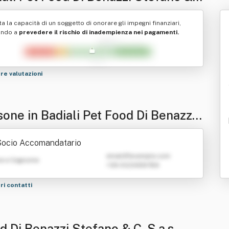
.a.s.
ta la capacità di un soggetto di onorare gli impegni finanziari,
ando a
prevedere il rischio di inadempienza nei pagamenti.
tre valutazioni
one in Badiali Pet Food Di Benazzi
ano & C. S.a.s.
Socio Accomandatario
emailATexample.com
e e Cognome
+39 0123456789
tri contatti
d Di Benazzi Stefano & C. S.a.s.