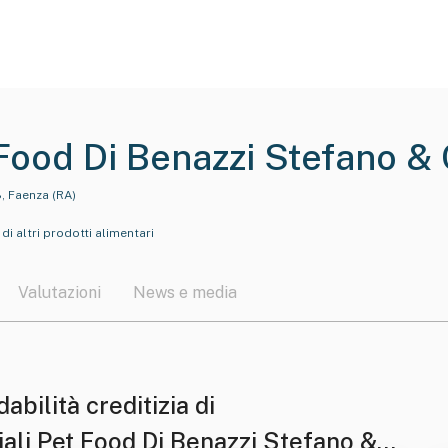
Food Di Benazzi Stefano & C
8, Faenza (RA)
i altri prodotti alimentari
Valutazioni
News e media
dabilità creditizia di
iali Pet Food Di Benazzi Stefano &