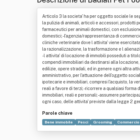
Articolo 3 la societa' ha per oggetto sociale le seg
la pulizia di animali, articoli e accessori, prodotti p
farmaceutici per animali domestici, con esclusione di
domestici; - l'agenzia/rappresentanza di commercio p
cliniche veterinarie dove l attivita' viene esercitata
la razionalizzazione, la trasformazione e l alienazio
- l attivita' di locazione di immobili posseduti a titol
compendi immobiliari da destinarsi alla locazione, es
edilizie, opere stradali, ed in genere ogni altra a
amministrativo, per l'attuazione dell'oggetto sociale 
ipotecarie e immobiliari, compresi l'acquisto, la ven
reali a favore di terzi; - ricorrere a qualsiasi for
immobiliari, reali e personali; - assumere partecipaz
ogni caso, delle attivita' previste dalla legge 2 
Parole chiave
Bene immobile
Pesci
Grooming
Commercio
Contratto
Diritto reale
Farmaco
Prodotto 