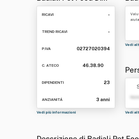
Benazzi Stefano & C.
C. S
Valu
-
RICAVI
S.a.s.
aiut
-
TREND RICAVI
Vedi al
02727020394
P.IVA
46.38.90
C. ATECO
Pers
Stef
23
DIPENDENTI
Nom
3 anni
ANZIANITÁ
Vedi più informazioni
Vedi al
Descrizione di Badiali Pet Foo