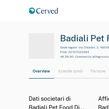
Badiali Pet 
Sede legale:
Via Cittadini, 2, 4801
P.IVA:
02727020394
46.38.90
:
Commercio all'ingrosso d
Overview
Aziende simili
Persone
Dati societari di
Affi
Badiali Pet Food Di
Bad