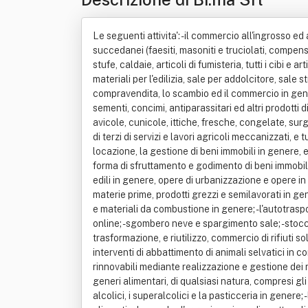
Le seguenti attivita': - il commercio all'ingrosso e
succedanei (faesiti, masoniti e truciolati, compensati
stufe, caldaie, articoli di fumisteria, tutti i cibi e 
materiali per l'edilizia, sale per addolcitore, sale
compravendita, lo scambio ed il commercio in genere, 
sementi, concimi, antiparassitari ed altri prodotti di
avicole, cunicole, ittiche, fresche, congelate, sur
di terzi di servizi e lavori agricoli meccanizzati, e tu
locazione, la gestione di beni immobili in genere, e n
forma di sfruttamento e godimento di beni immobili e 
edili in genere, opere di urbanizzazione e opere in 
materie prime, prodotti grezzi e semilavorati in ge
e materiali da combustione in genere; - l'autotraspo
online; - sgombero neve e spargimento sale; - stocca
trasformazione, e riutilizzo, commercio di rifiuti soli
interventi di abbattimento di animali selvatici in con
rinnovabili mediante realizzazione e gestione dei rel
generi alimentari, di qualsiasi natura, compresi gli ali
alcolici, i superalcolici e la pasticceria in genere; 