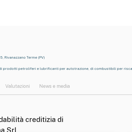
55, Rivanazzano Terme (PV)
 prodotti petroliferi e lubrificanti per autotrazione, di combustibili per ri
Valutazioni
News e media
dabilità creditizia di
ma Srl