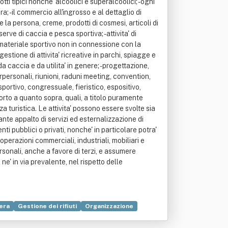
ti tipici nonche' alcoolici e superalcoolici; - ogni
a; - il commercio all'ingrosso e al dettaglio di
 e la persona, creme, prodotti di cosmesi, articoli di
erve di caccia e pesca sportiva; - attivita' di
di materiale sportivo non in connessione con la
 gestione di attivita' ricreative in parchi, spiagge e
a caccia e da utilita' in genere; - progettazione,
rpersonali, riunioni, raduni meeting, convention,
sportivo, congressuale, fieristico, espositivo,
pporto a quanto sopra, quali, a titolo puramente
a turistica. Le attivita' possono essere svolte sia
iante appalto di servizi ed esternalizzazione di
enti pubblici o privati, nonche' in particolare potra'
operazioni commerciali, industriali, mobiliari e
ersonali, anche a favore di terzi, e assumere
ne' in via prevalente, nel rispetto delle
iera
Gestione dei rifiuti
Organizzazione