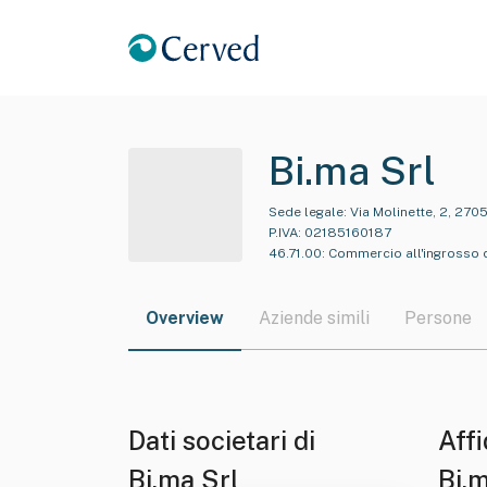
Bi.ma Srl
Sede legale:
Via Molinette, 2, 270
P.IVA:
02185160187
46.71.00
:
Commercio all'ingrosso di
Overview
Aziende simili
Persone
Dati societari di
Affi
Bi.ma Srl
Bi.