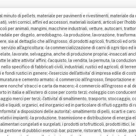
d al minuto di pellets, materiale per pavimenti e rivestimenti, materiale d
), vetri cornici, affini ed accessori, materiali isolanti, articoli per l'hobbi
articoli per animali, mangimi, macchine industriali, vetture, autocarri, trattor
 stradale per disgelo, arredobagno. - la produzione, lavorazione, trasformaz
sia al dettaglio che all'ingrosso, di prodotti agricoli, frutticoli ed ortico
 servizio all'agricoltura; - la commercializzazione di carni di ogni tipo ed 
gelate, lavorate, selvaggina, anche di produzione propria; - insaccati anc
tte le altre attivita' affini; - l'acquisto, la vendita, la permuta, la conduzio
ello specifico di fabbricati civili, industriali, rustici ed agricoli, di terr
fondi rustici in genere; - l'esercizio dell'attivita' di impresa edile di cos
muratura e cemento armato; - il commercio all'ingrosso, l'importazione e l'
nere nonche' stracci e carta da macero; - il commercio all'ingrosso e al de
rto in italia e all'estero di cose per conto terzi; - noleggio con conducent
ggio merci per terzi; - l'attivita' di smaltimento, trasporto, stoccaggio, 
di e liquidi, organici, ed inorganici ed in particolare di rifiuti oggetto di r
formita' a disposizioni delle autorita'; - smaltimento di pelli, scarti e car
ativi impianti; - la produzione, trasmissione e distribuzione di energia ele
mentari congelati e surgelati, i prodotti ortofrutticoli, prodotti ittici, le ac
- la gestione di pubblici esercizi - bar, pizzerie, ristoranti, tavole calde, 