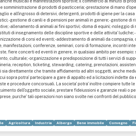
 anche musicali e manifestazioni sportive; il commercio al minuto di prodot
e e somministrazione di prodotti di pasticceria; - prestazione di mano d'oper
aglio e all'ingrosso di detersivi, detergenti, prodotti di igiene per la casa
i; - gestione di canili e di pensioni per animali in genere; - gestione di ris
ve; - allenamento di animali ai fini sportivi; - doma di equini; - noleggio 
istituti di insegnamento delle discipline sportive e delle attivita' ludiche; -
rganizzazione di corsi ed eventi; - addestramento di animali da compagnia, d
 manifestazioni, conferenze, seminari, corsi di formazione, incontri inte
ste, fiere concerti ed eventi in genere, in qualsiasi ambito per esempio: 
nto, culturale; - organizzazione e predisposizione di tutti i servizi di su
neria, reception, ticketing, stewarding, catering, prenotazioni, assistenz
erzi sia direttamente che tramite affidamento ad altri soggetti, anche med
di cui sopra potra' partecipare a gare di appalto ed a licitazioni indette da 
ste e procedure concorsuali. La societa' potra' inoltre compiere tutte le 
eguimento dell'oggetto sociale, prestare fideiussioni e garanzie reali o p
prese, purche' tali operazioni non siano svolte nei confronti del pubblico 
le
Agricoltura
Industria
Albergo
Bene immobile
Convegno
F