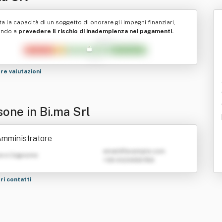
ta la capacità di un soggetto di onorare gli impegni finanziari,
ando a
prevedere il rischio di inadempienza nei pagamenti.
tre valutazioni
sone in Bi.ma Srl
Amministratore
emailATexample.com
e e Cognome
+39 0123456789
tri contatti