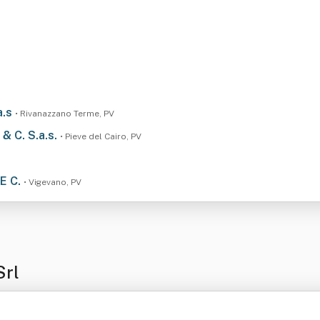
a.s
• Rivanazzano Terme, PV
 & C. S.a.s.
• Pieve del Cairo, PV
 E C.
• Vigevano, PV
Srl