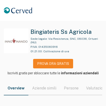
Bingiateris Ss Agricola
Sede legale:
Via Resistenza, SNC, 08036, Ortueri
(NU)
P.IVA:
01435060916
01.21.00
:
Coltivazione di uva
PROVA ORA GRATIS
Iscriviti gratis per sbloccare tutte le
informazioni aziendali
Overview
Aziende simili
Persone
Valutazioni