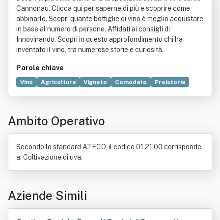
Cannonau. Clicca qui per saperne di più e scoprire come
abbinarlo. Scopri quante bottiglie di vino è meglio acquistare
in base al numero di persone. Affidati ai consigli di
Innovinando. Scopri in questo approfondimento chi ha
inventato il vino, tra numerose storie e curiosità.
Parole chiave
Vino
Agricoltura
Vigneto
Comodato
Preistoria
Legge
Strada
Vino bianco
Bene immobile
Palo
Vermentino di Gallura DOCG
Campagna
Contratto
Ambito Operativo
Vernaccia
Comune
Proprietà (diritto)
Carignano del Sulcis
Possesso
Produzione
Viticoltura
Secondo lo standard ATECO, il codice 01.21.00 corrisponde
a: Coltivazione di uva.
Aziende Simili