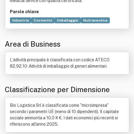
medical device con qualità certificata.
Parole chiave
Industria
Cosmetici
Imballaggio
Nutraceutica
Commercio
Logistica
Organizzazione
Chimica
Sicurezza
Settore primario
Tecnologia
Elettronica
Area di Business
Organo (anatomia)
Profitto
L'attività principale è classificata con codice ATECO
82.92.10: Attività di imballaggio di generi alimentari.
Classificazione per Dimensione
Bio Logistica Srl è classificata come "microimpresa"
secondo i parametri UE (meno di 10 dipendenti). Il capitale
sociale ammonta a 10.0 K €. I dati economici più recenti si
riferiscono all'anno 2025.