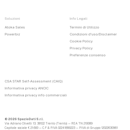
Soluzioni
Info Legali
Atoka Sales
Termini di Utilizzo
Powerbiz
Condizioni d'uso/Disclaimer
Cookie Policy
Privacy Policy
Preferenze consenso
CSA STAR Self-Assessment (CAIQ)
Informativa privacy ANCIC
Informativa privacy info commerciali
© 2026 SpazioDati S.r.l.
Via Adriano Olivetti 13, 38122 Trento (Trento) — REA TN 210089
Capitale sociale € 21.600 — C.F & P.IVA 02241890223 — P.IVA di Gruppo 12022630961