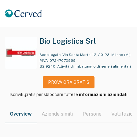
Bio Logistica Srl
Sede legale:
Via Santa Marta, 12, 20123, Milano (MI)
P.IVA:
07247070969
82.92.10
:
Attività di imballaggio di generi alimentari
PROVA ORA GRATIS
Iscriviti gratis per sbloccare tutte le
informazioni aziendali
Overview
Aziende simili
Persone
Valutazioni