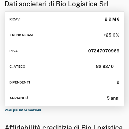
Dati societari di
Bio Logistica Srl
2.9 M €
RICAVI
+25.6%
TREND RICAVI
07247070969
P.IVA
82.92.10
C. ATECO
9
DIPENDENTI
15 anni
ANZIANITÁ
Vedi più informazioni
Affidabilità creditizia di
Bio Logistica