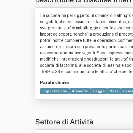
La societa' ha per oggetto: - il commercio all'ingro
surgelati, alimenti essiccati e farine alimentari, co
svolgere attivita' di imballaggio e confezionamento 
import ed export, nonche' la produzione di prodotti
potra' inoltre compiere tutte le operazioni commerci
assumere in misura non prevalente partecipazioni in
disposizioni normative vigenti. Sono espressamente
modifiche, integrazioni e sostituzioni, le attivita' 
societa' di factoring, alle societa' di leasing e so
1989 n. 39 e comunque tutte le attivita' che per le
Parole chiave
Esportazione
Alimento
Legge
Casa
Leas
Società di intermediazione mobiliare
Testo unic
Settore di Attività