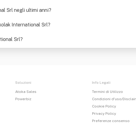
al Srl negli ultimi anni
?
kolak International Srl
?
tional Srl
?
Soluzioni
Info Legali
Atoka Sales
Termini di Utilizzo
Powerbiz
Condizioni d'uso/Discla
Cookie Policy
Privacy Policy
Preferenze consenso