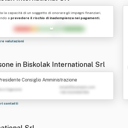
ta la capacità di un soggetto di onorare gli impegni finanziari,
ando a
prevedere il rischio di inadempienza nei pagamenti.
tre valutazioni
one in Biskolak International Srl
residente Consiglio Amministrazione
emailATexample.com
e e Cognome
+39 0123456789
tri contatti
ational Srl