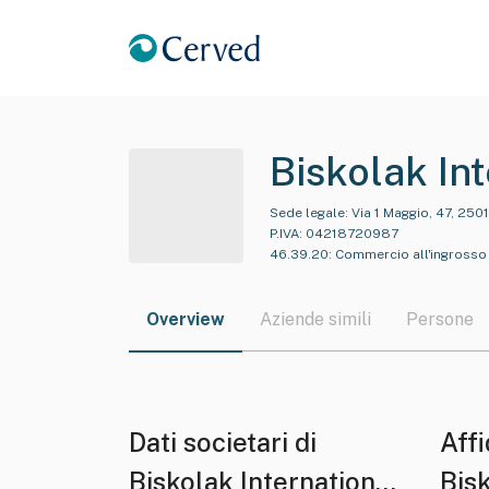
Biskolak Int
Sede legale:
Via 1 Maggio, 47, 250
P.IVA:
04218720987
46.39.20
:
Commercio all'ingrosso 
Overview
Aziende simili
Persone
Dati societari di
Affi
Biskolak International
Bisk