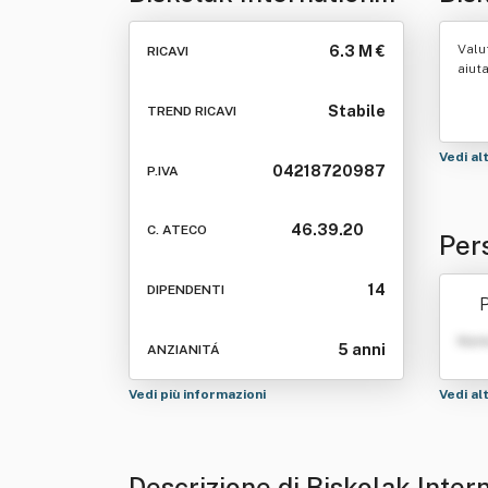
Srl
Valu
6.3 M €
RICAVI
aiut
Stabile
TREND RICAVI
Vedi al
04218720987
P.IVA
46.39.20
C. ATECO
Pers
14
DIPENDENTI
P
Nom
5 anni
ANZIANITÁ
Vedi più informazioni
Vedi al
Descrizione di Biskolak Intern