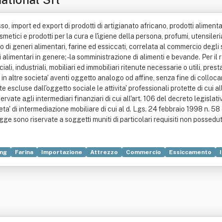
sso, import ed export di prodotti di artigianato africano, prodotti aliment
smetici e prodotti per la cura e l'igiene della persona, profumi, utensileria 
di generi alimentari, farine ed essiccati, correlata al commercio degli st
 alimentari in genere; - la somministrazione di alimenti e bevande. Per il
ali, industriali, mobiliari ed immobiliari ritenute necessarie o utili, pre
 altre societa' aventi oggetto analogo od affine, senza fine di collocame
 escluse dall'oggetto sociale le attivita' professionali protette di cui
riservate agli intermediari finanziari di cui all'art. 106 del decreto legisl
cieta' di intermediazione mobiliare di cui al d. Lgs. 24 febbraio 1998 n. 5
gge sono riservate a soggetti muniti di particolari requisiti non posseduti
ing
Farina
Importazione
Attrezzo
Commercio
Essiccamento
o delle disposizioni in materia di intermediazione finanziaria