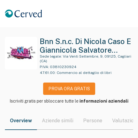
Bnn S.n.c. Di Nicola Caso E
Giannicola Salvatore
Cuboni
Sede legale:
Via Venti Settembre, 9, 09125, Cagliari
(CA)
P.IVA:
03810230924
47.61.00
:
Commercio al dettaglio di libri
PROVA ORA GRATIS
Iscriviti gratis per sbloccare tutte le
informazioni aziendali
Overview
Aziende simili
Persone
Valutazioni