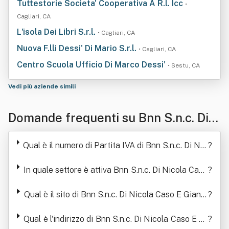
Tuttestorie Societa' Cooperativa A R.l. Icc
•
Cagliari, CA
L'isola Dei Libri S.r.l.
• Cagliari, CA
Nuova F.lli Dessi' Di Mario S.r.l.
• Cagliari, CA
Centro Scuola Ufficio Di Marco Dessi'
• Sestu, CA
Vedi più aziende simili
Domande frequenti su Bnn S.n.c. Di N
icola Caso E Giannicola Salvatore Cu
Qual è il numero di Partita IVA di Bnn S.n.c. Di Nic
?
boni
ola Caso E Giannicola Salvatore Cuboni
In quale settore è attiva Bnn S.n.c. Di Nicola Caso
?
E Giannicola Salvatore Cuboni
Qual è il sito di Bnn S.n.c. Di Nicola Caso E Gianni
?
cola Salvatore Cuboni
Qual è l'indirizzo di Bnn S.n.c. Di Nicola Caso E Gi
?