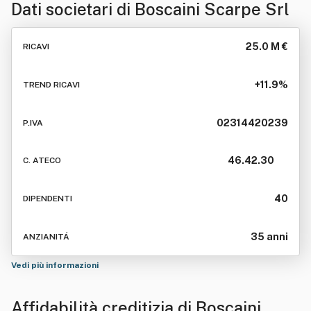
Dati societari di
Boscaini Scarpe Srl
25.0 M €
RICAVI
+11.9%
TREND RICAVI
02314420239
P.IVA
46.42.30
C. ATECO
40
DIPENDENTI
35 anni
ANZIANITÁ
Vedi più informazioni
Affidabilità creditizia di
Boscaini