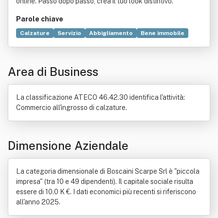
online. Passo dopo passo, crea il tuo look distintivo.
Parole chiave
Calzature
Servizio
Abbigliamento
Bene immobile
Commercio
Contratto
Fabbricato
Industria
Legge
Locazione
Ricerca e sviluppo
Società controllata
Area di Business
La classificazione ATECO 46.42.30 identifica l'attività:
Commercio all'ingrosso di calzature.
Dimensione Aziendale
La categoria dimensionale di Boscaini Scarpe Srl è "piccola
impresa" (tra 10 e 49 dipendenti). Il capitale sociale risulta
essere di 10.0 K €. I dati economici più recenti si riferiscono
all'anno 2025.