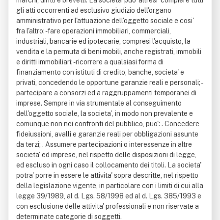
marchi, diritti e brevetti. La societa' puo' altresi' compiere tutti
gli atti occorrenti ad esclusivo giudizio dell'organo
amministrativo per l'attuazione dell'oggetto sociale e cosi'
fra l'altro: - fare operazioni immobiliari, commerciali,
industriali, bancarie ed ipotecarie, compresi l'acquisto, la
vendita e la permuta di beni mobili, anche registrati, immobili
e diritti immobiliari; - ricorrere a qualsiasi forma di
finanziamento con istituti di credito, banche, societa' e
privati, concedendo le opportune garanzie reali e personali; -
partecipare a consorzi ed a raggruppamenti temporanei di
imprese. Sempre in via strumentale al conseguimento
dell'oggetto sociale, la societa', in modo non prevalente e
comunque non nei confronti del pubblico, puo': . Concedere
fideiussioni, avalli e garanzie reali per obbligazioni assunte
da terzi; . Assumere partecipazioni o interessenze in altre
societa' ed imprese, nel rispetto delle disposizioni di legge,
ed escluso in ogni caso il collocamento dei titoli. La societa'
potra' porre in essere le attivita' sopra descritte, nel rispetto
della legislazione vigente, in particolare con i limiti di cui alla
legge 39/1989, al d. Lgs. 58/1998 ed al d. Lgs. 385/1993 e
con esclusione delle attivita' professionali e non riservate a
determinate categorie di soggetti.