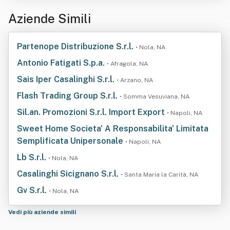
Aziende Simili
Partenope Distribuzione S.r.l.
• Nola, NA
Antonio Fatigati S.p.a.
• Afragola, NA
Sais Iper Casalinghi S.r.l.
• Arzano, NA
Flash Trading Group S.r.l.
• Somma Vesuviana, NA
Sil.an. Promozioni S.r.l. Import Export
• Napoli, NA
Sweet Home Societa' A Responsabilita' Limitata
Semplificata Unipersonale
• Napoli, NA
Lb S.r.l.
• Nola, NA
Casalinghi Sicignano S.r.l.
• Santa Maria la Carità, NA
Gv S.r.l.
• Nola, NA
Vedi più aziende simili