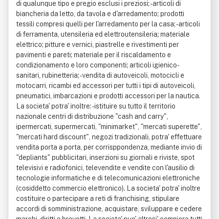
di qualunque tipo e pregio esclusi i preziosi; - articoli di
biancheria da letto, da tavola e d'arredamento; prodotti
tessili compresi quelli per l'arredamento per la casa; - articoli
di ferramenta, utensileria ed elettroutensileria; materiale
elettrico; pitture e vernici, piastrelle e rivestimenti per
pavimenti e pareti; materiale per il riscaldamento e
condizionamento e loro componenti; articoli igienico-
sanitari, rubinetteria; - vendita di autoveicoli, motocicli e
motocarri, ricambi ed accessori per tutti i tipi di autoveicoli,
pneumatici, imbarcazioni e prodotti accessori per la nautica.
La societa' potra' inoltre: - istituire su tutto il territorio
nazionale centri di distribuzione "cash and carry",
ipermercati, supermercati, "minimarket", "mercati superette",
"mercati hard discount", negozi tradizionali, potra' effettuare
vendita porta a porta, per corrisppondenza, mediante invio di
"depliants" pubblicitari, inserzioni su giornali e riviste, spot
televisivi e radiofonici, televendite e vendite con l'ausilio di
tecnologie informatiche e di telecomunicazioni elettroniche
(cosiddetto commercio elettronico). La societa' potra' inoltre
costituire o partecipare a reti di franchising, stipulare
accordi di somministrazione, acquistare, sviluppare e cedere