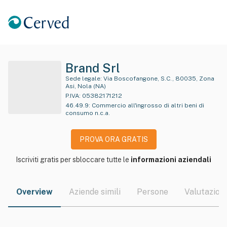
Brand Srl
Sede legale:
Via Boscofangone, S.C., 80035, Zona
Asi, Nola (NA)
P.IVA:
05382171212
46.49.9
:
Commercio all'ingrosso di altri beni di
consumo n.c.a.
PROVA ORA GRATIS
Iscriviti gratis per sbloccare tutte le
informazioni aziendali
Overview
Aziende simili
Persone
Valutazioni