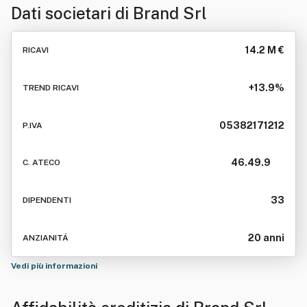
Dati societari di
Brand Srl
14.2 M €
RICAVI
+13.9%
TREND RICAVI
05382171212
P.IVA
46.49.9
C. ATECO
33
DIPENDENTI
20 anni
ANZIANITÁ
Vedi più informazioni