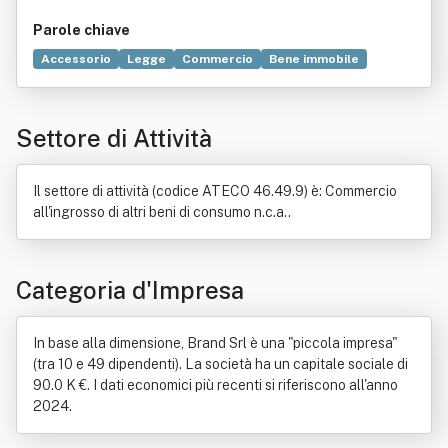
Parole chiave
Accessorio
Legge
Commercio
Bene immobile
Pittura
Arredamento
Biancheria intima
Casa
Diritto
Distribuzione commerciale
Elettronica
Giornale
Settore di Attività
Informatica
Negozio
Il settore di attività (codice ATECO 46.49.9) è: Commercio
all'ingrosso di altri beni di consumo n.c.a..
Categoria d'Impresa
In base alla dimensione, Brand Srl è una "piccola impresa"
(tra 10 e 49 dipendenti). La società ha un capitale sociale di
90.0 K €. I dati economici più recenti si riferiscono all'anno
2024.