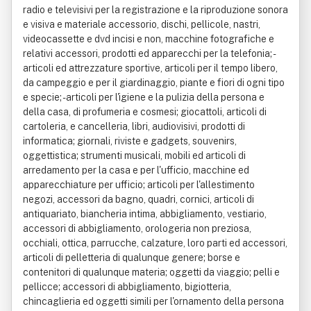
radio e televisivi per la registrazione e la riproduzione sonora
e visiva e materiale accessorio, dischi, pellicole, nastri,
videocassette e dvd incisi e non, macchine fotografiche e
relativi accessori, prodotti ed apparecchi per la telefonia; -
articoli ed attrezzature sportive, articoli per il tempo libero,
da campeggio e per il giardinaggio, piante e fiori di ogni tipo
e specie; - articoli per l'igiene e la pulizia della persona e
della casa, di profumeria e cosmesi; giocattoli, articoli di
cartoleria, e cancelleria, libri, audiovisivi, prodotti di
informatica; giornali, riviste e gadgets, souvenirs,
oggettistica; strumenti musicali, mobili ed articoli di
arredamento per la casa e per l'ufficio, macchine ed
apparecchiature per ufficio; articoli per l'allestimento
negozi, accessori da bagno, quadri, cornici, articoli di
antiquariato, biancheria intima, abbigliamento, vestiario,
accessori di abbigliamento, orologeria non preziosa,
occhiali, ottica, parrucche, calzature, loro parti ed accessori,
articoli di pelletteria di qualunque genere; borse e
contenitori di qualunque materia; oggetti da viaggio; pelli e
pellicce; accessori di abbigliamento, bigiotteria,
chincaglieria ed oggetti simili per l'ornamento della persona