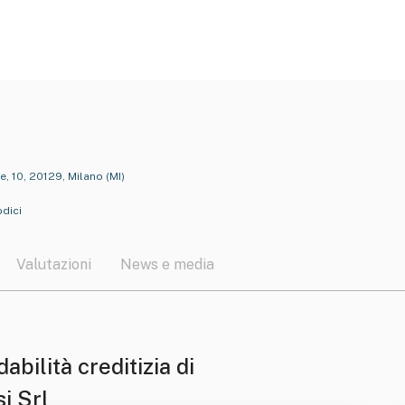
e, 10, 20129, Milano (MI)
odici
Valutazioni
News e media
dabilità creditizia di
i Srl