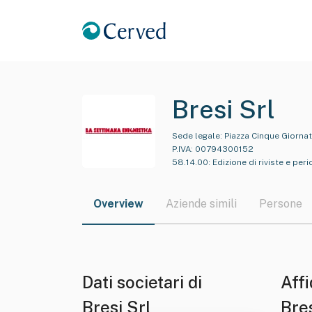
Bresi Srl
Sede legale:
Piazza Cinque Giornat
P.IVA:
00794300152
58.14.00
:
Edizione di riviste e peri
Overview
Aziende simili
Persone
Dati societari di
Affi
Bresi Srl
Bres