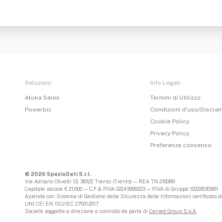
Soluzioni
Info Legali
Atoka Sales
Termini di Utilizzo
Powerbiz
Condizioni d'uso/Discla
Cookie Policy
Privacy Policy
Preferenze consenso
© 2026 SpazioDati S.r.l.
Via Adriano Olivetti 13, 38122 Trento (Trento) — REA TN 210089
Capitale sociale € 21.600 — C.F & P.IVA 02241890223 — P.IVA di Gruppo 12022630961
Azienda con Sistema di Gestione della Sicurezza delle Informazioni certificato da
UNI CEI EN ISO/IEC 27001:2017
Società soggetta a direzione e controllo da parte di
Cerved Group S.p.A.