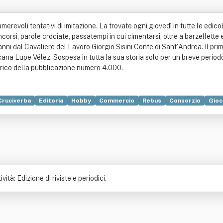
erevoli tentativi di imitazione. La trovate ogni giovedì in tutte le edico
corsi, parole crociate, passatempi in cui cimentarsi, oltre a barzellette e
41 anni dal Cavaliere del Lavoro Giorgio Sisini Conte di Sant'Andrea. Il p
ssicana Lupe Vélez. Sospesa in tutta la sua storia solo per un breve peri
orico della pubblicazione numero 4.000.
Cruciverba
Editoria
Hobby
Commercio
Rebus
Consorzio
Gioc
ità: Edizione di riviste e periodici.