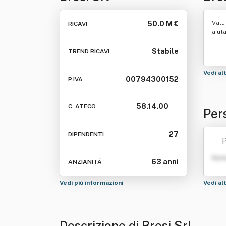
Valu
50.0 M €
RICAVI
aiut
Stabile
TREND RICAVI
Vedi al
00794300152
P.IVA
58.14.00
C. ATECO
Pers
27
DIPENDENTI
P
Nom
63 anni
ANZIANITÁ
Vedi più informazioni
Vedi al
Descrizione di Bresi Srl