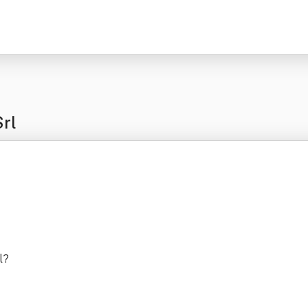
Srl
?
l
?