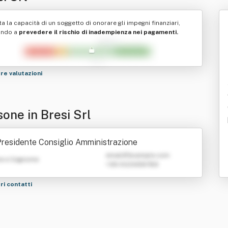
ta la capacità di un soggetto di onorare gli impegni finanziari,
ando a
prevedere il rischio di inadempienza nei pagamenti.
tre valutazioni
one in Bresi Srl
residente Consiglio Amministrazione
emailATexample.com
e e Cognome
+39 0123456789
tri contatti