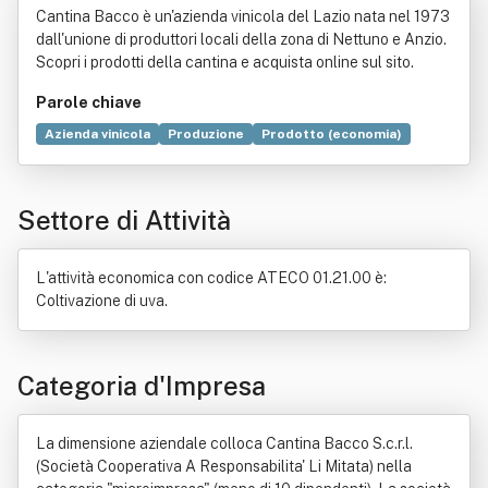
Cantina Bacco è un'azienda vinicola del Lazio nata nel 1973
ta' Li Mitata)
dall'unione di produttori locali della zona di Nettuno e Anzio.
Scopri i prodotti della cantina e acquista online sul sito.
Parole chiave
Azienda vinicola
Produzione
Prodotto (economia)
Vino
Agricoltura
Casa vinicola
Radici
Bolla
Compravendita
Suolo
Vino bianco
Commercio
Settore di Attività
Acquavite
Costo
Legge
Plantae
Prezzo
Regioni d'Italia
Società cooperativa
L'attività economica con codice ATECO 01.21.00 è:
Coltivazione di uva.
Categoria d'Impresa
La dimensione aziendale colloca Cantina Bacco S.c.r.l.
(Società Cooperativa A Responsabilita' Li Mitata) nella