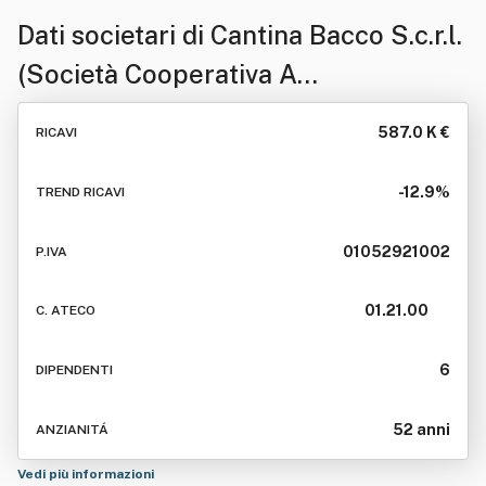
Dati societari di
Cantina Bacco S.c.r.l.
(Società Cooperativa A
Responsabilita' Li Mitata)
587.0 K €
RICAVI
-12.9%
TREND RICAVI
01052921002
P.IVA
01.21.00
C. ATECO
6
DIPENDENTI
52 anni
ANZIANITÁ
Vedi più informazioni