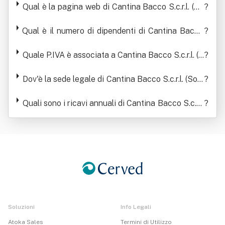
Qual è la pagina web di Cantina Bacco S.c.r.l. (So
?
cietà Cooperativa A Responsabilita' Li Mitata)
Qual è il numero di dipendenti di Cantina Bacco
?
S.c.r.l. (Società Cooperativa A Responsabilita' Li
Mitata)
Quale P.IVA è associata a Cantina Bacco S.c.r.l. (S
?
ocietà Cooperativa A Responsabilita' Li Mitata)
Dov'è la sede legale di Cantina Bacco S.c.r.l. (Soci
?
età Cooperativa A Responsabilita' Li Mitata)
Quali sono i ricavi annuali di Cantina Bacco S.c.r.l.
?
(Società Cooperativa A Responsabilita' Li Mitata)
Soluzioni
Info Legali
Atoka Sales
Termini di Utilizzo