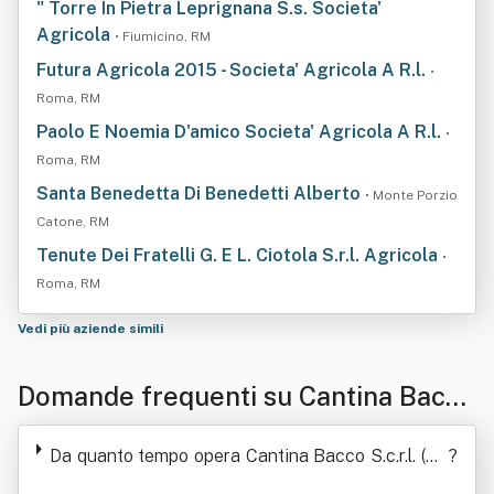
" Torre In Pietra Leprignana S.s. Societa'
Agricola
• Fiumicino, RM
Futura Agricola 2015 - Societa' Agricola A R.l.
•
Roma, RM
Paolo E Noemia D'amico Societa' Agricola A R.l.
•
Roma, RM
Santa Benedetta Di Benedetti Alberto
• Monte Porzio
Catone, RM
Tenute Dei Fratelli G. E L. Ciotola S.r.l. Agricola
•
Roma, RM
Vedi più aziende simili
Domande frequenti su Cantina Bacco
S.c.r.l. (Società Cooperativa A Respo
Da quanto tempo opera Cantina Bacco S.c.r.l. (So
?
nsabilita' Li Mitata)
cietà Cooperativa A Responsabilita' Li Mitata)