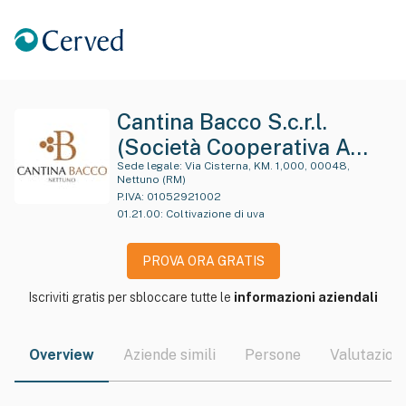
Cantina Bacco S.c.r.l.
(Società Cooperativa A
Responsabilita' Li Mitata)
Sede legale:
Via Cisterna, KM. 1,000, 00048,
Nettuno (RM)
P.IVA:
01052921002
01.21.00
:
Coltivazione di uva
PROVA ORA GRATIS
Iscriviti gratis per sbloccare tutte le
informazioni aziendali
Overview
Aziende simili
Persone
Valutazioni