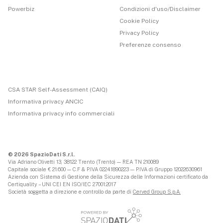
Powerbiz
Condizioni d'uso/Disclaimer
Cookie Policy
Privacy Policy
Preferenze consenso
CSA STAR Self-Assessment (CAIQ)
Informativa privacy ANCIC
Informativa privacy info commerciali
© 2026 SpazioDati S.r.l.
Via Adriano Olivetti 13, 38122 Trento (Trento) — REA TN 210089
Capitale sociale € 21.600 — C.F & P.IVA 02241890223 — P.IVA di Gruppo 12022630961
Azienda con Sistema di Gestione della Sicurezza delle Informazioni certificato da
Certiquality – UNI CEI EN ISO/IEC 27001:2017
Società soggetta a direzione e controllo da parte di
Cerved Group S.p.A.