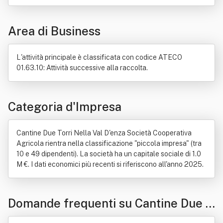
Marketing
Statistica
Informazione
Sito web
Elettronica
Produzione
Investimento
Legge
Area di Business
Movimento cooperativo
Negozio giuridico
Programmazione (informatica)
Strumento finanziario
L'attività principale è classificata con codice ATECO
01.63.10: Attività successive alla raccolta.
Categoria d'Impresa
Cantine Due Torri Nella Val D'enza Società Cooperativa
Agricola rientra nella classificazione "piccola impresa" (tra
10 e 49 dipendenti). La società ha un capitale sociale di 1.0
M €. I dati economici più recenti si riferiscono all'anno 2025.
Domande frequenti su Cantine Due T
orri Nella Val D'enza Società Cooper