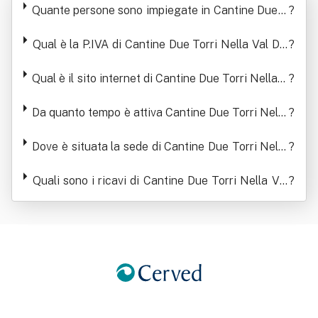
Quante persone sono impiegate in Cantine Due T
?
ativa Agricola
orri Nella Val D'enza Società Cooperativa Agricol
a
Qual è la P.IVA di Cantine Due Torri Nella Val D'e
?
nza Società Cooperativa Agricola
Qual è il sito internet di Cantine Due Torri Nella V
?
al D'enza Società Cooperativa Agricola
Da quanto tempo è attiva Cantine Due Torri Nella
?
Val D'enza Società Cooperativa Agricola
Dove è situata la sede di Cantine Due Torri Nella
?
Val D'enza Società Cooperativa Agricola
Quali sono i ricavi di Cantine Due Torri Nella Val
?
D'enza Società Cooperativa Agricola