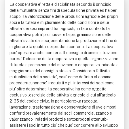
La cooperativa e' retta e disciplinata secondo il principio
icola
della mutualita' senza fini di speculazione privata ed ha per
scopo: - la valorizzazione delle produzioni agricole dei propri
soci e la tutela e miglioramento delle condizioni e delle
attivita' dei soci imprenditori agricoli; - in tale contesto la
cooperativa potra' promuovere la programmazione delle
attivita' svolte dai soci, orientandone la produzione al fine di
migliorare la qualita' dei prodotti conferiti. La cooperativa
puo' operare anche con terzi. Il consiglio di amminsitrazione
curera' l'adesione della cooperativa a quella organizzazione
di tutela e promozione del movimento cooperativo indicata a
maggioranza del consiglio stesso. Considerata l'attivita'
mutualistica della societa', cosi' come definita al comma
precedente, nonche' i requisiti e gli interessi dei soci come
piu' oltre determinati, la cooperativa ha come oggetto
esclusivo l'esercizio delle attivita' agricole di cui all'articolo
2135 del codice civile, in particolare: - la raccolta,
lavorazione, trasformazione e conservazione di uve e mosti
conferiti prevalentemente dai soci, commercializzando e
valorizzando i relativi prodotti e sottoprodotti ottenuti; -
assistere i soci in tutto cio' che puo' concorrere allo sviluppo