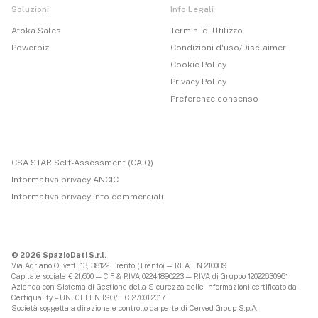
Soluzioni
Info Legali
Atoka Sales
Termini di Utilizzo
Powerbiz
Condizioni d'uso/Disclaimer
Cookie Policy
Privacy Policy
Preferenze consenso
CSA STAR Self-Assessment (CAIQ)
Informativa privacy ANCIC
Informativa privacy info commerciali
© 2026 SpazioDati S.r.l.
Via Adriano Olivetti 13, 38122 Trento (Trento) — REA TN 210089
Capitale sociale € 21.600 — C.F & P.IVA 02241890223 — P.IVA di Gruppo 12022630961
Azienda con Sistema di Gestione della Sicurezza delle Informazioni certificato da
Certiquality – UNI CEI EN ISO/IEC 27001:2017
Società soggetta a direzione e controllo da parte di
Cerved Group S.p.A.