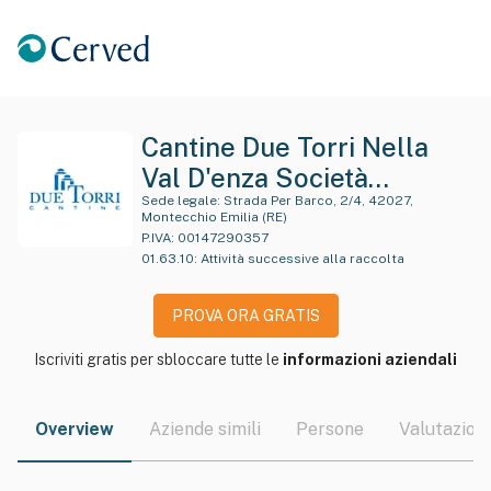
Cantine Due Torri Nella
Val D'enza Società
Cooperativa Agricola
Sede legale:
Strada Per Barco, 2/4, 42027,
Montecchio Emilia (RE)
P.IVA:
00147290357
01.63.10
:
Attività successive alla raccolta
PROVA ORA GRATIS
Iscriviti gratis per sbloccare tutte le
informazioni aziendali
Overview
Aziende simili
Persone
Valutazioni