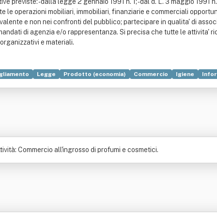
tive previste: - dalla legge 2 gennaio 1991 n. 1; - dal d. L. 3 maggio 1991 n
te le operazioni mobiliari, immobiliari, finanziarie e commerciali opportu
evalente e non nei confronti del pubblico; partecipare in qualita' di assoc
dati di agenzia e/o rappresentanza. Si precisa che tutte le attivita' ric
organizzativi e materiali.
gliamento
Legge
Prodotto (economia)
Commercio
Igiene
Info
Vetro
ività: Commercio all'ingrosso di profumi e cosmetici.