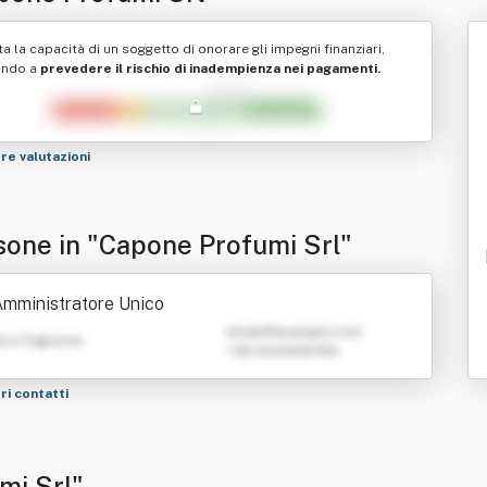
ta la capacità di un soggetto di onorare gli impegni finanziari,
ando a
prevedere il rischio di inadempienza nei pagamenti.
tre valutazioni
sone in "Capone Profumi Srl"
mministratore Unico
emailATexample.com
e e Cognome
+39 0123456789
tri contatti
mi Srl"