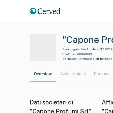
"Capone Pro
Sede legale:
Via Aquileia, 37, 8014
P.IVA:
07180060639
46.45.00
:
Commercio all'ingrosso 
Overview
Aziende simili
Persone
Dati societari di
Affi
"Capone Profumi Srl"
"Ca