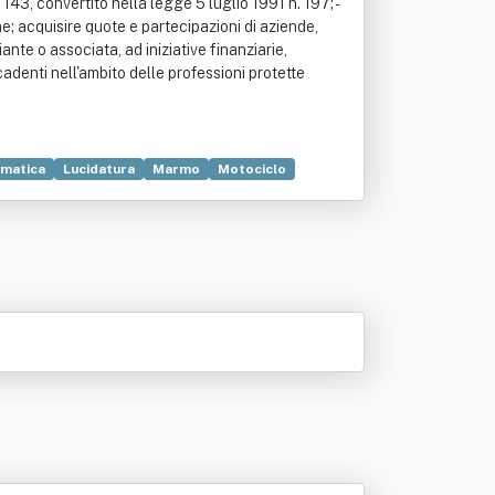
. 143, convertito nella legge 5 luglio 1991 n. 197; -
ne; acquisire quote e partecipazioni di aziende,
iante o associata, ad iniziative finanziarie,
adenti nell'ambito delle professioni protette
rmatica
Lucidatura
Marmo
Motociclo