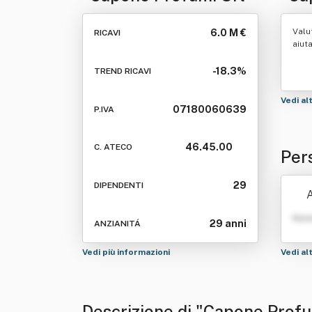
Valu
6.0 M €
RICAVI
aiut
-18.3%
TREND RICAVI
Vedi al
07180060639
P.IVA
46.45.00
C. ATECO
Per
29
DIPENDENTI
A
Nom
29 anni
ANZIANITÁ
Vedi più informazioni
Vedi al
Descrizione di "Capone Profu