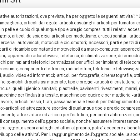
lative autorizzazioni, ove previste, ha per oggetto le seguenti attivita'': * l
hincaglieria, articoli da regalo, articoli casalinghi, articoli per fumatori ed
li in pelle e cuoio di qualunque tipo e pregio compresi tutti i relativi acce
ggio, articoli da spiaggia, articoli per modellismo, articoli sanitari, arti
erceria; - autoveicoli, motocicli e ciclomotori; - accessori, parti e pezzi di
 parti di ricambio per natanti e motoveicoli da mare; - computer, apparecc
 apparecchi radiotelevisivi, telefonici, di climatizzazione, di termoidraul
i per impianti telefonici centralizzati per uffici, per impianti di telecom
consumo; - componenti elettronici, radioelettrici, telefonici e televisivi; 
ini, audio, video ed informatici; - articoli per fotografia, cinematografia, o
cio; - mobili di qualsiasi materiale, tipo e pregio; - articoli di cristalleria,
inclusi quelli igienico-sanitari; - piastrelle, pavimenti, rivestimenti, marmi
acchine per l'industria tessile, macchine per cucire e per maglieria; - arti
 lavoro; - articoli tessili, filati, passamaneria e tessuti per l'abbigliamento
articoli ed attrezzature sportive di qualunque tipo e pregio compreso le bi
ementi; - attrezzature ed articoli per l'estetica, per centri abbronzanti, p
 il conseguimento dell'oggetto sociale, nonche' assumere interessenze e pa
nti oggetto scopi analoghi ed affini al proprio, potra' accedere a benefic
viluppo delle attivita'. Per il raggiungimento dell'oggetto sociale, la so