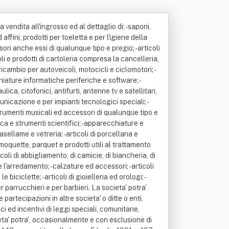
a vendita all'ingrosso ed al dettaglio di: - saponi,
 affini, prodotti per toeletta e per l'igiene della
ssori anche essi di qualunque tipo e pregio; - articoli
coli e prodotti di cartoleria compresa la cancelleria,
 ricambio per autoveicoli, motocicli e ciclomotori; -
hiature informatiche periferiche e software; -
ica, citofonici, antifurti, antenne tv e satellitari,
unicazione e per impianti tecnologici speciali; -
- strumenti musicali ed accessori di qualunque tipo e
ttica e strumenti scientifici; - apparecchiature e
 vasellame e vetreria; - articoli di porcellana e
, moquette, parquet e prodotti utili al trattamento
coli di abbigliamento, di camicie, di biancheria, di
 e l'arredamento; - calzature ed accessori; - articoli
ciclette; - articoli di gioielleria ed orologi; -
er parrucchieri e per barbieri. La societa' potra'
rtecipazioni in altre societa' o ditte o enti,
i ed incentivi di leggi speciali, comunitarie,
cieta' potra', occasionalmente e con esclusione di