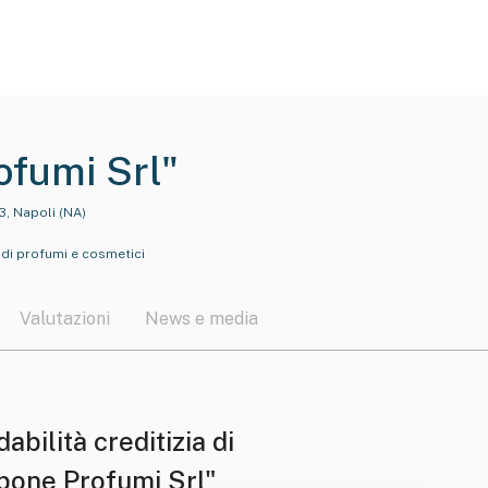
fumi Srl"
3, Napoli (NA)
di profumi e cosmetici
Valutazioni
News e media
dabilità creditizia di
pone Profumi Srl"