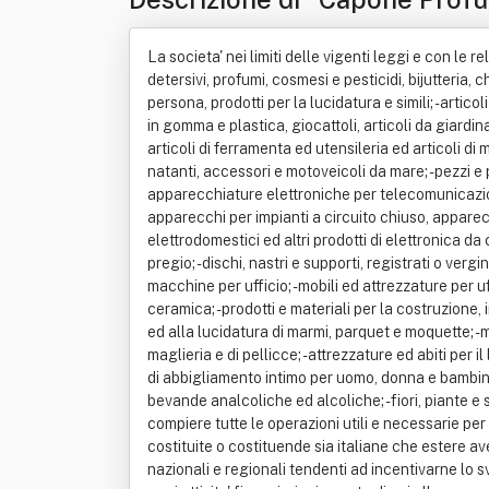
La societa' nei limiti delle vigenti leggi e con le re
detersivi, profumi, cosmesi e pesticidi, bijutteria, c
persona, prodotti per la lucidatura e simili; - artico
in gomma e plastica, giocattoli, articoli da giardina
articoli di ferramenta ed utensileria ed articoli di m
natanti, accessori e motoveicoli da mare; - pezzi e
apparecchiature elettroniche per telecomunicazioni; -
apparecchi per impianti a circuito chiuso, apparecch
elettrodomestici ed altri prodotti di elettronica da 
pregio; - dischi, nastri e supporti, registrati o verg
macchine per ufficio; - mobili ed attrezzature per uffi
ceramica; - prodotti e materiali per la costruzione, 
ed alla lucidatura di marmi, parquet e moquette; - m
maglieria e di pellicce; - attrezzature ed abiti per il
di abbigliamento intimo per uomo, donna e bambino; - 
bevande analcoliche ed alcoliche; - fiori, piante e s
compiere tutte le operazioni utili e necessarie per
costituite o costituende sia italiane che estere ave
nazionali e regionali tendenti ad incentivarne lo s