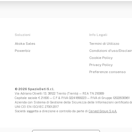
Soluzioni
Info Legali
Atoka Sales
Termini di Utilizzo
Powerbiz
Condizioni d'uso/Discla
Cookie Policy
Privacy Policy
Preferenze consenso
© 2026 SpazioDati S.r.l.
Via Adriano Olivetti 13, 38122 Trento (Trento) — REA TN 210089
Capitale sociale € 21.600 — C.F & P.IVA 02241890223 — P.IVA di Gruppo 12022630961
Azienda con Sistema di Gestione della Sicurezza delle Informazioni certificato da
UNI CEI EN ISO/IEC 27001:2017
Società soggetta a direzione e controllo da parte di
Cerved Group S.p.A.