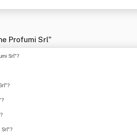
e Profumi Srl"
umi Srl"
?
Srl"
?
"
?
?
 Srl"
?