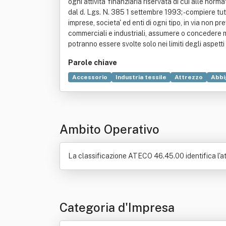
ogni attivita' finanziaria riservata di cui alle norma
dal d. Lgs. N. 385 1 settembre 1993; - compiere tut
imprese, societa' ed enti di ogni tipo, in via non pr
commerciali e industriali, assumere o concedere man
potranno essere svolte solo nei limiti degli aspetti 
Parole chiave
Accessorio
Industria tessile
Attrezzo
Abbi
Produzione
Strumento musicale
Telefono
Ambito Operativo
La classificazione ATECO 46.45.00 identifica l'att
Categoria d'Impresa