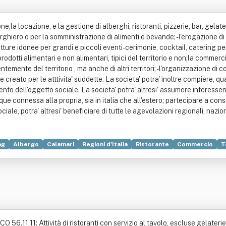
ne,la locazione, e la gestione di alberghi, ristoranti, pizzerie, bar, gelate
erghiero o per la somministrazione di alimenti e bevande; -l'erogazione d
utture idonee per grandi e piccoli eventi-cerimonie, cocktail, catering pe
odotti alimentari e non alimentari, tipici del territorio e non;la commer
entemente del territorio , ma anche di altri territori; -l'organizzazione di c
creato per le atttivita' suddette. La societa' potra' inoltre compiere, q
o dell'oggetto sociale. La societa' potra' altresi' assumere interessen
unque connessa alla propria, sia in italia che all'estero; partecipare a c
ale, potra' altresi' beneficiare di tutte le agevolazioni regionali, nazio
ng
Albergo
Calamari
Regioni d'Italia
Ristorante
Commercio
T
ronomia
Importazione
Locazione
Night club
Pizzeria
O 56.11.11: Attività di ristoranti con servizio al tavolo, escluse gelaterie