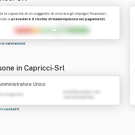
ta la capacità di un soggetto di onorare gli impegni finanziari,
ando a
prevedere il rischio di inadempienza nei pagamenti.
tre valutazioni
sone in Capricci-Srl
mministratore Unico
emailATexample.com
e e Cognome
+39 0123456789
tri contatti