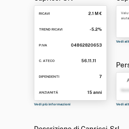
Valu
2.1 M €
RICAVI
aiut
-5.2%
TREND RICAVI
Vedi al
04862820653
P.IVA
56.11.11
C. ATECO
Per
7
DIPENDENTI
A
Nom
15 anni
ANZIANITÁ
Vedi più informazioni
Vedi al
Descrizione di Capricci-Srl