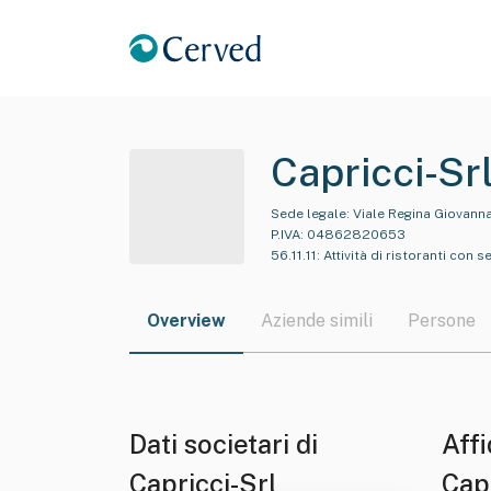
Capricci-Sr
Sede legale:
Viale Regina Giovanna
P.IVA:
04862820653
56.11.11
:
Attività di ristoranti con s
Overview
Aziende simili
Persone
Dati societari di
Affi
Capricci-Srl
Capr