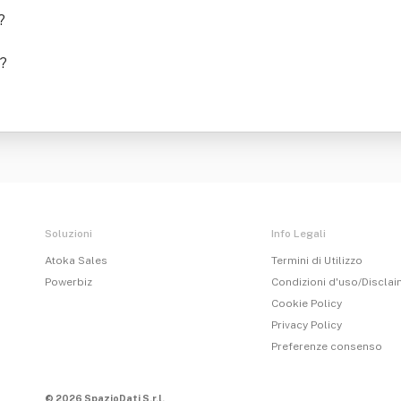
?
?
Soluzioni
Info Legali
Atoka Sales
Termini di Utilizzo
Powerbiz
Condizioni d'uso/Discla
Cookie Policy
Privacy Policy
Preferenze consenso
© 2026 SpazioDati S.r.l.