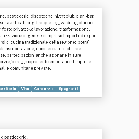
rie, pasticcerie, discoteche, night club, piani-bar,
i servizi di catering, banqueting, wedding planner
r feste private; -la lavorazione, trasformazione,
cializzazione in genere compreso l'import ed export
orsi di cucina tradizionale della regione; - potra'
ualsiasi operazione, commerciale, mobiliare,
ze, partecipazioni anche azionarie in altre
onsorzi e/o raggruppamenti temporanei di imprese.
nali e comunitarie previste.
erritorio
Vino
Consorzio
Spaghetti
 e pasticcerie .