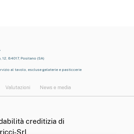
l
, 12, 84017, Positano (SA)
ervizio al tavolo, escluse gelaterie e pasticcerie
Valutazioni
News e media
dabilità creditizia di
icci-Srl